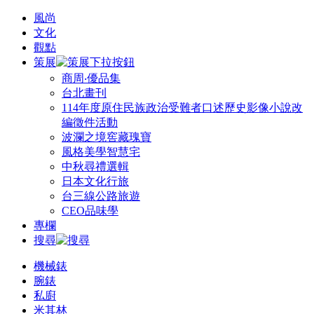
風尚
文化
觀點
策展
商周‧優品集
台北畫刊
114年度原住民族政治受難者口述歷史影像小說改
編徵件活動
波瀾之境窖藏瑰寶
風格美學智慧宅
中秋尋禮選輯
日本文化行旅
台三線公路旅遊
CEO品味學
專欄
搜尋
機械錶
腕錶
私廚
米其林