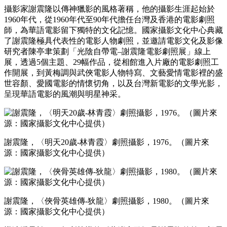
攝影家謝震隆以傳神獵影的風格著稱，他的攝影生涯起始於
1960年代，從1960年代至90年代擔任台灣及香港的電影劇照
師，為華語電影留下獨特的文化記憶。國家攝影文化中心典藏
了謝震隆極具代表性的電影人物劇照，並邀請電影文化及影像
研究者陳亭聿策劃「光陰自帶電–謝震隆電影劇照展」線上
展，透過5個主題、29幅作品，從相館進入片廠的電影劇照工
作開展，到黃梅調與武俠電影人物特寫、文藝愛情電影裡的盛
世容顏、愛國電影的情懷切角，以及台灣新電影的文學光影，
呈現華語電影的風潮與明星神采。
謝震隆，〈明天20歲-林青霞〉劇照攝影，1976。（圖片來
源：國家攝影文化中心提供）
謝震隆，〈俠骨英雄傳-狄龍〉劇照攝影，1980。（圖片來
源：國家攝影文化中心提供）