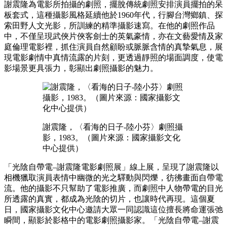
謝震隆為電影所拍攝的劇照，擺脫傳統劇照安排演員擺拍的呆
板套式，這種攝影風格延續他於1960年代，行腳台灣鄉鎮、探
索田野人文光影，所訓練的精準攝影速寫。在他的劇照作品
中，不僅呈現武俠片俠客劍士的英氣豪情，亦在文藝愛情及家
庭倫理電影裡，抓住演員自然顧盼或脈脈含情的真摯氣息，展
現電影劇情中真情流露的片刻，更透過靜照的場面調度，使電
影場景更具張力，彰顯出劇照攝影的魅力。
謝震隆，〈看海的日子-陸小芬〉劇照攝
影，1983。（圖片來源：國家攝影文化
中心提供）
「光陰自帶電–謝震隆電影劇照展」線上展，呈現了謝震隆以
相機獵取演員表情中幽微的光之驛動與閃爍，彷彿畫面自帶電
流。他的攝影不只幫助了電影推廣，而劇照中人物帶電的目光
所透露的真實，都成為光陰的切片，也讓時代再現。這個夏
日，國家攝影文化中心邀請大眾一同認識這位擅長將命運張弛
瞬間，顯影於影格中的電影劇照攝影家。「光陰自帶電–謝震