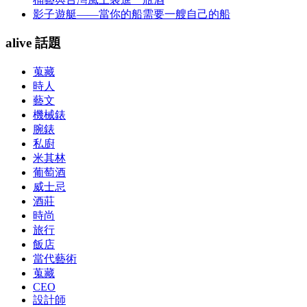
影子遊艇——當你的船需要一艘自己的船
alive 話題
蒐藏
時人
藝文
機械錶
腕錶
私廚
米其林
葡萄酒
威士忌
酒莊
時尚
旅行
飯店
當代藝術
蒐藏
CEO
設計師