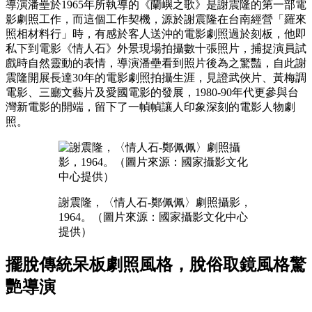
導演潘壘於1965年所執導的《蘭嶼之歌》是謝震隆的第一部電
影劇照工作，而這個工作契機，源於謝震隆在台南經營「羅來
照相材料行」時，有感於客人送沖的電影劇照過於刻板，他即
私下到電影《情人石》外景現場拍攝數十張照片，捕捉演員試
戲時自然靈動的表情，導演潘壘看到照片後為之驚豔，自此謝
震隆開展長達30年的電影劇照拍攝生涯，見證武俠片、黃梅調
電影、三廳文藝片及愛國電影的發展，1980-90年代更參與台
灣新電影的開端，留下了一幀幀讓人印象深刻的電影人物劇
照。
謝震隆，〈情人石-鄭佩佩〉劇照攝影，
1964。（圖片來源：國家攝影文化中心
提供）
擺脫傳統呆板劇照風格，脫俗取鏡風格驚
艷導演