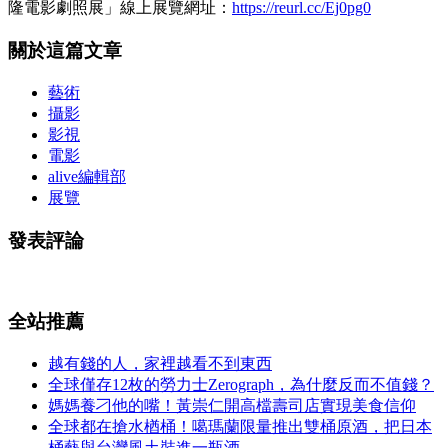
隆電影劇照展」線上展覽網址：
https://reurl.cc/Ej0pg0
關於這篇文章
藝術
攝影
影視
電影
alive編輯部
展覽
發表評論
全站推薦
越有錢的人，家裡越看不到東西
全球僅存12枚的勞力士Zerograph，為什麼反而不值錢？
媽媽養刁他的嘴！黃崇仁開高檔壽司店實現美食信仰
全球都在搶水楢桶！噶瑪蘭限量推出雙桶原酒，把日本
桶藝與台灣風土裝進一瓶酒