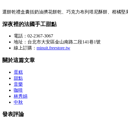
選餅乾禮盒囊括奶油擠花餅乾、巧克力布列塔尼酥餅、柑橘堅
深夜裡的法國手工甜點
電話：02-2367-3067
地址：台北市大安區金山南路二段141巷1號
線上訂購：
minuit.freestore.tw
關於這篇文章
蛋糕
甜點
音樂
咖啡
林秀娟
中秋
發表評論