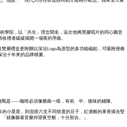
時光。他說：「現代人往往在這段時刻才能稍作歇息。我希望大家
馬丁藝術學院，以「共生」理念聞名，這次他將黑膠唱片的同心圓意
請收禮者緩緩揭開一場夜的序曲。
雙層禮盒更附贈以深法Logo為原型的多功能磁釦，可吸附便條
深法十年來的品牌積澱。
的挑戰是——咖啡必須像樂曲一樣，有前、中、後味的鋪陳。
多的小星星」則混搭六支不同焙度的豆子，紅酒般的果香揉合堅
，「就像聽著音樂仰望夜空般，十分契合。」