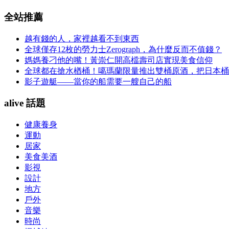
全站推薦
越有錢的人，家裡越看不到東西
全球僅存12枚的勞力士Zerograph，為什麼反而不值錢？
媽媽養刁他的嘴！黃崇仁開高檔壽司店實現美食信仰
全球都在搶水楢桶！噶瑪蘭限量推出雙桶原酒，把日本桶
影子遊艇——當你的船需要一艘自己的船
alive 話題
健康養身
運動
居家
美食美酒
影視
設計
地方
戶外
音樂
時尚