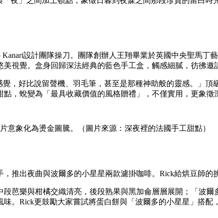
」與「夜」之間加上頓點，象徵日暮到夜寐之間那段珍貴的留白
o Kanari設計團隊操刀。團隊創辦人王翔畢業於英國中央聖
悠美視覺。盒身回歸深法經典的藍色手工盒，觸感細膩，彷彿邀
景感覺，好比說留聲機、羽毛筆，甚至是那種神助般的靈感。」頂級
甜點，蛻變為「最具收藏價值的風格贈禮」，不僅實用，更象徵
黑膠唱片意象化為燙金圖騰。（圖片來源：深夜裡的法國手工甜點）
，推出夜曲與波爾多的小星星兩款濾掛咖啡。Rick給烘豆師
中段芭樂與柑橘交織清亮，後段熟果與黑加侖層層展開；「波爾
味。Rick更鼓勵大家嘗試將蛋白餅與「波爾多的小星星」搭配