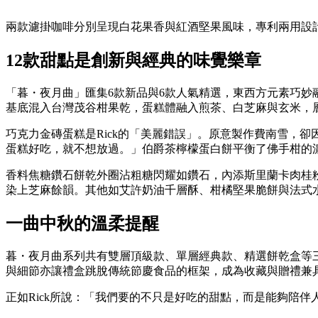
兩款濾掛咖啡分別呈現白花果香與紅酒堅果風味，專利兩用設
12款甜點是創新與經典的味覺樂章
「暮・夜月曲」匯集6款新品與6款人氣精選，東西方元素巧妙融
基底混入台灣茂谷柑果乾，蛋糕體融入煎茶、白芝麻與玄米，
巧克力金磚蛋糕是Rick的「美麗錯誤」。原意製作費南雪，
蛋糕好吃，就不想放過。」伯爵茶檸檬蛋白餅平衡了佛手柑的
香料焦糖鑽石餅乾外圈沾粗糖閃耀如鑽石，內添斯里蘭卡肉桂粉
染上芝麻餘韻。其他如艾許奶油千層酥、柑橘堅果脆餅與法式
一曲中秋的溫柔提醒
暮・夜月曲系列共有雙層頂級款、單層經典款、精選餅乾盒等三種
與細節亦讓禮盒跳脫傳統節慶食品的框架，成為收藏與贈禮兼
正如Rick所說：「我們要的不只是好吃的甜點，而是能夠陪