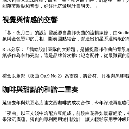
深法創辦人Rick解釋，命名「暮・夜月曲」時，刻意在「暮
能藉著甜點和音樂，好好地沉澱與計畫明天。」
視覺與情感的交響
「暮・夜月曲」的設計靈感源自蕭邦夜曲的流暢線條，由Studi
象與金色燙印的月相、斷奏圓點結合，營造出如星系運轉般的
Rick分享：「我給設計團隊的大難題，是捕捉蕭邦作曲的背
紙或作為衣飾亮點，這是品牌首次推出紀念配件，從最難買的
禮盒以蕭邦《夜曲 Op.9 No.2》為靈感，將音符、月相與
咖啡與甜點的和諧二重奏
延續去年與烘豆名店達文西咖啡的成功合作，今年深法再度聯手
「夜曲」以三支淺中焙配方豆組成，前段白花香如晨霧輕柔，
果深沉底蘊。獨創的專利兩用濾掛設計，讓人輕鬆享用手沖級風