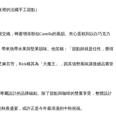
夜裡的法國手工甜點）
，蜂蜜增添類似Castella的風韻。夾心蛋糕則以白巧克力
力，帶來熱帶水果與堅果韻味。他笑稱：「甜點師就是任性，覺得
麻芬芳，Rick稱其為「大魔王」，因其強勢風味讓後續品嘗皆
並附有專屬設計的品牌磁釦。除了甜點與咖啡的雙重享受，整體設計
的秋夜盛宴，或許正是今年最浪漫的中秋祝福。