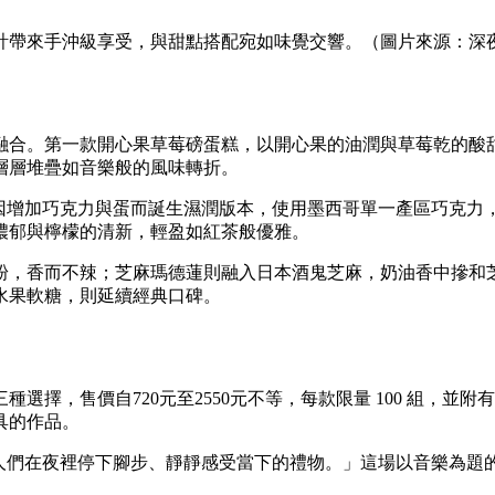
計帶來手沖級享受，與甜點搭配宛如味覺交響。（圖片來源：深
合。第一款開心果草莓磅蛋糕，以開心果的油潤與草莓乾的酸甜交織
層層堆疊如音樂般的風味轉折。
卻因增加巧克力與蛋而誕生濕潤版本，使用墨西哥單一產區巧克
濃郁與檸檬的清新，輕盈如紅茶般優雅。
，香而不辣；芝麻瑪德蓮則融入日本酒鬼芝麻，奶油香中摻和芝
水果軟糖，則延續經典口碑。
選擇，售價自720元至2550元不等，每款限量 100 組，
具的作品。
伴人們在夜裡停下腳步、靜靜感受當下的禮物。」這場以音樂為題