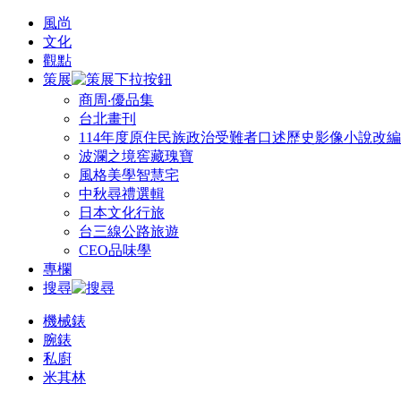
風尚
文化
觀點
策展
商周‧優品集
台北畫刊
114年度原住民族政治受難者口述歷史影像小說改
波瀾之境窖藏瑰寶
風格美學智慧宅
中秋尋禮選輯
日本文化行旅
台三線公路旅遊
CEO品味學
專欄
搜尋
機械錶
腕錶
私廚
米其林