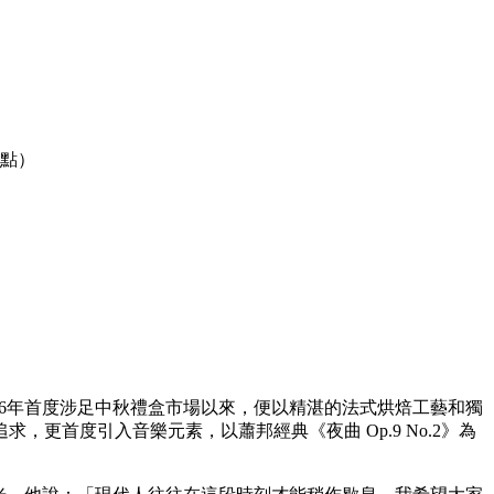
甜點）
16年首度涉足中秋禮盒市場以來，便以精湛的法式烘焙工藝和獨
首度引入音樂元素，以蕭邦經典《夜曲 Op.9 No.2》為