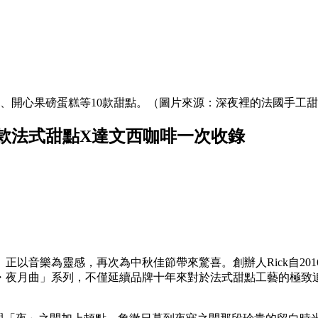
、開心果磅蛋糕等10款甜點。（圖片來源：深夜裡的法國手工
款法式甜點X達文西咖啡一次收錄
正以音樂為靈感，再次為中秋佳節帶來驚喜。創辦人Rick自20
月曲」系列，不僅延續品牌十年來對於法式甜點工藝的極致追求，更