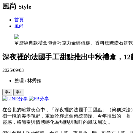
風尚
Style
首頁
風尚
單層經典款禮盒包含巧克力金磚蛋糕、香料焦糖鑽石餅乾
深夜裡的法國手工甜點推出中秋禮盒，12
2025/09/03
整理 / 林秀娟
字-
字+
在台北的喧囂夜色中，「深夜裡的法國手工甜點」（簡稱深法）
樹一幟的美學視野，重新詮釋這個傳統節慶。今年推出的「暮・夜
靈感，將節奏與情感轉化為甜點與咖啡的風味層次 。