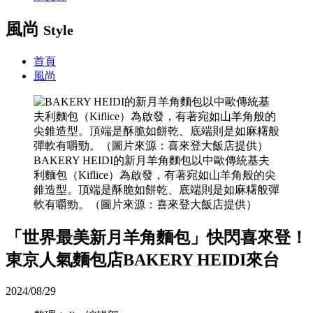
風尚
Style
首頁
風尚
BAKERY HEIDI的新月羊角麵包以中歐傳統基夫
利麵包（Kiflice）為啟發，有著宛如山羊角般的尖
錐造型。頂端是酥脆如餅乾、底端則是如麻糬般彈
軟有嚼勁。（圖片來源：喜來登大飯店提供）
「世界最美新月羊角麵包」快閃喜來登！
東京人氣麵包店BAKERY HEIDI來台
2024/08/29