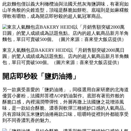
此款麵包僅以義大利橄欖油與法國天然灰海鹽調味，有著宛如
山羊角般的尖錐造型，頂端是酥脆如餅乾、底端則是如麻糬般
彈軟有嚼勁，成為開店即秒殺的超人氣冠軍商品。
東京人氣麵包店BAKERY HEIDI以「月銷售額突破2000萬日
圓」的驚人成績成為話題焦點。店內的超人氣商品新月羊角麵
包，單日可賣破500個。（圖片來源：喜來登大飯店提供）
開店即秒殺「鹽奶油捲」
另一款廣受喜愛的「鹽奶油捲」，同樣選用自家研磨的北海道
優質小麥粉，法國邦菩禮AOP奶油製作。底部有著煎炸般的
酥脆口感，內裡濕潤帶彈性，外層再撒上法國鹽之花增添風
味，是一款結合酥脆、濃香與軟彈三種絕妙口感的人氣商品。
共有原味與玉米鹽奶油捲兩款口味，咀嚼時從裡到外都能享受
到不同香濃乳香的魅力。