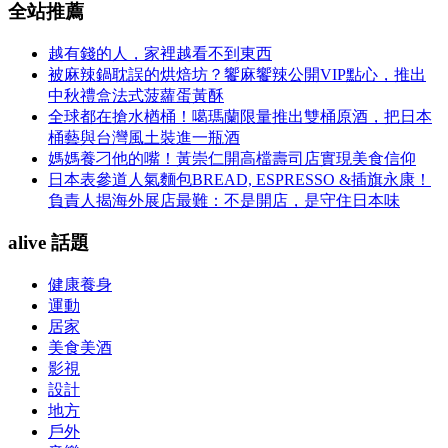
全站推薦
越有錢的人，家裡越看不到東西
被麻辣鍋耽誤的烘焙坊？饗麻饗辣公開VIP點心，推出
中秋禮盒法式菠蘿蛋黃酥
全球都在搶水楢桶！噶瑪蘭限量推出雙桶原酒，把日本
桶藝與台灣風土裝進一瓶酒
媽媽養刁他的嘴！黃崇仁開高檔壽司店實現美食信仰
日本表參道人氣麵包BREAD, ESPRESSO &插旗永康！
負責人揭海外展店最難：不是開店，是守住日本味
alive 話題
健康養身
運動
居家
美食美酒
影視
設計
地方
戶外