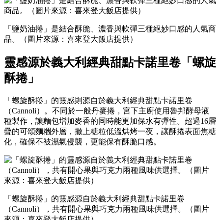
「鹽奶油捲」是結合酥脆、濃香與軟彈三種絕妙口感的人氣商
品。（圖片來源：喜來登大飯店提供）
靈感源於義大利經典甜點卡諾里卷「螺旋
酥捲」
「螺旋酥捲」的靈感則源自於義大利經典甜點卡諾里卷
（Cannoli）。不同於一般丹麥捲，宮下主廚使用魯邦酵母液
種製作，讓麵包增加麥香的同時能更加保水有彈性。超過16層
疊的可頌麵糰外層，撒上糖粒低溫烘烤一夜，讓酥捲表面焦糖
化，確保不被濕氣侵襲，更能保有酥脆口感。
「螺旋酥捲」的靈感源自於義大利經典甜點卡諾里卷
（Cannoli），共有開心果與巧克力兩種風味供選擇。（圖片
來源：喜來登大飯店提供）