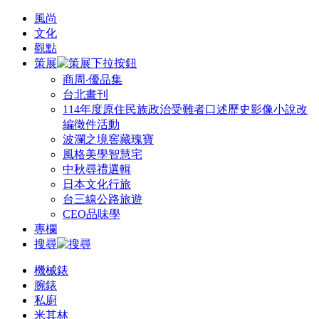
風尚
文化
觀點
策展
商周‧優品集
台北畫刊
114年度原住民族政治受難者口述歷史影像小說改
編徵件活動
波瀾之境窖藏瑰寶
風格美學智慧宅
中秋尋禮選輯
日本文化行旅
台三線公路旅遊
CEO品味學
專欄
搜尋
機械錶
腕錶
私廚
米其林