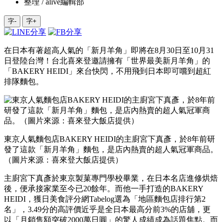
整理 / alive編輯部
字-
字+
在日本有著超高人氣的「新月羊角」即將在8月30日至10月31
日登陸台灣！台北喜來登邀請擁有「世界最美新月羊角」的
「BAKERY HEIDI」來台快閃，不用飛到日本即可嚐到超紅
排隊麵包。
東京人氣麵包店BAKERY HEIDI的主廚宮下真彥，於8年前研
發了這款「新月羊角」麵包，是店內熱賣的超人氣冠軍商品。
（圖片來源：喜來登大飯店提供）
主廚宮下真彥於東京製菓專門學校畢業，在日本名店進修烘焙
後，便承接家業至今已20餘年。而他一手打造的BAKERY
HEIDI，獲日美食評分網Tabelog選為「地區麵包店排行第2
名」，3.49分的高評價近乎是全日本最高分前3%的店舖，更
以「月銷售額突破2000萬日圓」的驚人成績成為話題焦點。而