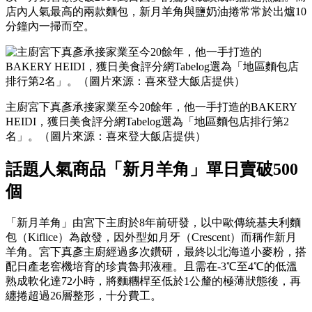
店內人氣最高的兩款麵包，新月羊角與鹽奶油捲常常於出爐10
分鐘內一掃而空。
主廚宮下真彥承接家業至今20餘年，他一手打造的BAKERY
HEIDI，獲日美食評分網Tabelog選為「地區麵包店排行第2
名」。（圖片來源：喜來登大飯店提供）
話題人氣商品「新月羊角」單日賣破500
個
「新月羊角」由宮下主廚於8年前研發，以中歐傳統基夫利麵
包（Kiflice）為啟發，因外型如月牙（Crescent）而稱作新月
羊角。宮下真彥主廚經過多次鑽研，最終以北海道小麥粉，搭
配日產老窖機培育的珍貴魯邦液種。且需在-3℃至4℃的低溫
熟成軟化達72小時，將麵糰桿至低於1公釐的極薄狀態後，再
纏捲超過26層整形，十分費工。