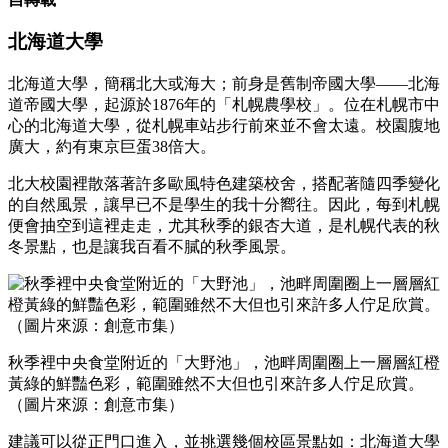
北海道大學
北海道大學，簡稱北大或海大；前身是舊制帝國大學——北海
道帝國大學，起源於1876年的「札幌農學校」。位在札幌市中
心的北海道大學，從札幌車站步行前來並不會太遠。校園腹地
廣大，約有東京巨蛋38倍大。
北大校園裡散落著許多歐風特色建築校舍，搭配著隨四季變化
的自然風景，讓早已不是學生的我十分嚮往。因此，每到札幌
便會抽空到這裡走走，尤其秋季的銀杏大道，是札幌代表的秋
冬景點，也是讓我百看不膩的秋季風景。
秋季裡中央食堂附近的「大野池」，池畔周圍圈上一層層紅橙
黃綠的鮮豔色彩，範圍雖然不大但也引來許多人佇足欣賞。
（圖片來源：創意市集）
建議可以從正門口進入，並挑選幾個校區景點如：北海道大學