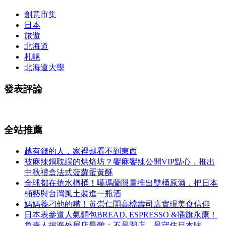
創意市集
日本
旅遊
北海道
札幌
北海道大學
發表評論
全站推薦
越有錢的人，家裡越看不到東西
被麻辣鍋耽誤的烘焙坊？饗麻饗辣公開VIP點心，推出
中秋禮盒法式菠蘿蛋黃酥
全球都在搶水楢桶！噶瑪蘭限量推出雙桶原酒，把日本
桶藝與台灣風土裝進一瓶酒
媽媽養刁他的嘴！黃崇仁開高檔壽司店實現美食信仰
日本表參道人氣麵包BREAD, ESPRESSO &插旗永康！
負責人揭海外展店最難：不是開店，是守住日本味