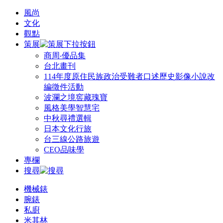
風尚
文化
觀點
策展
商周‧優品集
台北畫刊
114年度原住民族政治受難者口述歷史影像小說改
編徵件活動
波瀾之境窖藏瑰寶
風格美學智慧宅
中秋尋禮選輯
日本文化行旅
台三線公路旅遊
CEO品味學
專欄
搜尋
機械錶
腕錶
私廚
米其林