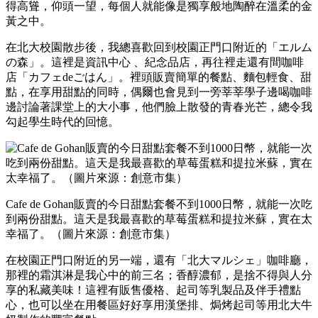
得高聳，仰頭一望，每個人就能像是獨享般地陶醉在溫柔的金
黃之中。
在北大校園散步後，我總喜歡回到校園正門口附近的「エルム
の森」。這裡是資訊中心 、紀念品店，再往裡走還有間咖啡
店「カフェdeごはん」。裡頭販賣簡單的餐點、麵包輕食、甜
點，在享用甜點的同時，偶爾也會見到一旁莘莘學子邊喝咖啡
邊討論著課堂上的大小事，他們臉上散發的青春光芒，總令我
勾起學生時代的回憶。
Cafe de Gohan販賣的今日甜點套餐不到1000日幣，就能一次吃
到兩份甜點。這天是我最喜歡的草莓蛋糕和提拉米蘇，實在太
幸福了。（圖片來源：創意市集）
在校園正門口附近的另一端，還有「北大マルシェ」咖啡廳，
那裡的霜淇淋是我心中的前三名；香醇濃郁，是捨不得與人分
享的私藏美味！這裡有販售優格、起司等乳製品及伴手禮點
心，也可以坐在用餐區好好享用漢堡排、焗烤起司等用北大牛