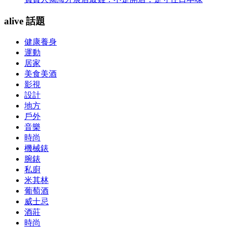
alive 話題
健康養身
運動
居家
美食美酒
影視
設計
地方
戶外
音樂
時尚
機械錶
腕錶
私廚
米其林
葡萄酒
威士忌
酒莊
時尚