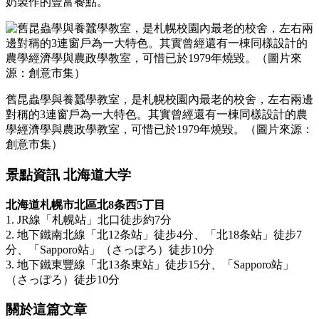
奶製作的豐富餐點。
舊昆蟲學與養蠶學教室，是札幌校園內最老的校舍，左右兩邊
對稱的3連窗戶為一大特色。其實曾經還有一棟同樣設計的農
學經濟學與農政學教室，可惜已於1979年燒毀。（圖片來源：
創意市集）
景點資訊 北海道大学
北海道札幌市北區北8条西5丁目
1. JR線「札幌站」北口徒步約7分
2. 地下鐵南北線「北12条站」徒步4分、「北18条站」徒步7
分、「Sapporo站」（さっぽろ）徒步10分
3. 地下鐵東豐線「北13条東站」徒步15分、「Sapporo站」
（さっぽろ）徒步10分
關於這篇文章