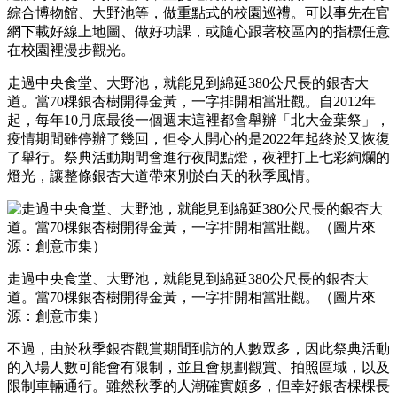
綜合博物館、大野池等，做重點式的校園巡禮。可以事先在官
網下載好線上地圖、做好功課，或隨心跟著校區內的指標任意
在校園裡漫步觀光。
走過中央食堂、大野池，就能見到綿延380公尺長的銀杏大
道。當70棵銀杏樹開得金黃，一字排開相當壯觀。自2012年
起，每年10月底最後一個週末這裡都會舉辦「北大金葉祭」，
疫情期間雖停辦了幾回，但令人開心的是2022年起終於又恢復
了舉行。祭典活動期間會進行夜間點燈，夜裡打上七彩絢爛的
燈光，讓整條銀杏大道帶來別於白天的秋季風情。
走過中央食堂、大野池，就能見到綿延380公尺長的銀杏大
道。當70棵銀杏樹開得金黃，一字排開相當壯觀。（圖片來
源：創意市集）
不過，由於秋季銀杏觀賞期間到訪的人數眾多，因此祭典活動
的入場人數可能會有限制，並且會規劃觀賞、拍照區域，以及
限制車輛通行。雖然秋季的人潮確實頗多，但幸好銀杏棵棵長