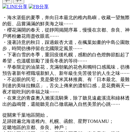
字-
字+
・海水湛藍的夏季，奔向日本最北的稚內島嶼，收藏一望無際
的藍、品嘗滿滿的鮮美海之味⋯⋯
・櫻花滿開的春天，從靜岡揭開序幕，慢慢在京都、奈良、神
戶將粉嫩花雨盡收眼底⋯⋯
・漫著詩意的秋日，踩過銀杏大道，在楓葉如畫的中島公園散
步，時間彷彿停留在北國限定風景⋯⋯
・下著白雪的冬季，重回疫後札幌，感動的白色燈飾節點起了
希望，也溫暖鼓勵了漫長冬夜的等待⋯⋯
・早春限定的油菜花，充滿朝氣的花色和獨特口感風味，彷彿
預告著新年裡職場新鮮人、新年級生先苦後甘的人生之味⋯⋯
・不起眼的民宅，竟是榮登米其林推薦、有「日本最北、最難
到達的美味拉麵店」，舌尖上傳來的濃郁口感，是花費兩天一
夜才能吃到的幸福之味⋯⋯
・在東北的青森奧入瀨溪流騎乘，除了聽見遠處溪流和綠林透
出的蟲鳴聲，還能聽見自己徹底融入自然美景的心跳⋯⋯
從關東千葉地區開始，
足跡踏遍北海道稚內、札幌、函館、星野TOMAMU；
近畿地區的京都、奈良、神戶；