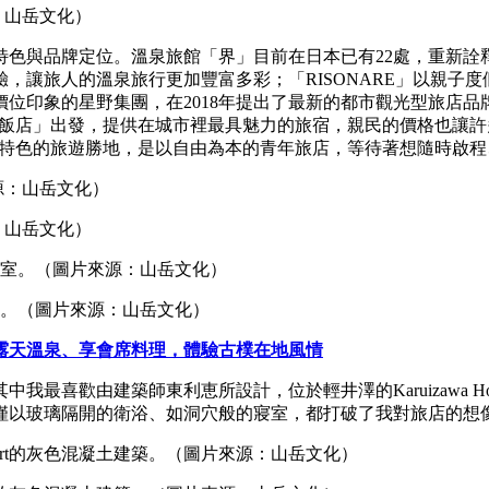
：山岳文化）
特色與品牌定位。溫泉旅館「界」目前在日本已有22處，重新詮
，讓旅人的溫泉旅行更加豐富多彩；「RISONARE」以親子
位印象的星野集團，在2018年提出了最新的都市觀光型旅店品
光飯店」出發，提供在城市裡最具魅力的旅宿，親民的價格也讓
滿特色的旅遊勝地，是以自由為本的青年旅店，等待著想隨時啟
：山岳文化）
室。（圖片來源：山岳文化）
露天溫泉、享會席料理，體驗古樸在地風情
由建築師東利恵所設計，位於輕井澤的Karuizawa Hotel 
僅以玻璃隔開的衛浴、如洞穴般的寢室，都打破了我對旅店的想