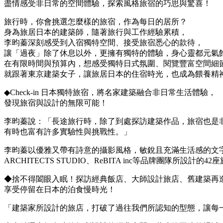
盡情感受非日常的空間體驗，探索風格旅宿的巧思與驚喜！
旅行時，你會挑選怎麼樣的旅宿，作為每日的居所？
身為旅居日本的建築師，隨著旅行與工作經驗累積，
李昀蓁深刻感受到入宿獨特空間、接受旅宿悉心的款待，
讓「過夜」除了休息以外，更擁有獨特的體驗，身心靈都元氣
在有限時間與預算內，想感受獨特日式氛圍、閱覽豐富空間細
就跟著東京建築女子，讓旅居日本的住宿時光，也成為餵養精
◆Check-in 日本獨特旅宿，將名家建築融合非日常生活體驗，
發現旅宿與設計的無限可能！
李昀蓁說：「長途旅行時，除了到處探訪建築作品，旅宿也是
有時也富有許多實驗性與挑戰性。」
李昀蓁以優雅又帶有詩意的攝影風格，敏銳且充滿生活感的文字
ARCHITECTS STUDIO、ReBITA inc等品牌團
◆捨不得闔眼入眠！探訪經典飯店、大師設計旅店、舊建築再
享受停留在日本的泊食慢時光！
「建築家所設計的旅店，打破了過往我們所認知的型態，讓每