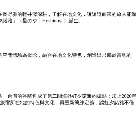
後在長野縣的輕井澤深耕，了解在地文化，讓遠道而來的旅人能深
（星のや，Hoshinoya）誕生。
的空間體驗為概念，融合在地文化特色，創造出只屬於當地的
幕，台灣的谷關也成了第二間海外虹夕諾雅的據點；加上2020年
讀旅宿所在地的特色與文化，再重新簡練定義，讓虹夕諾雅不僅