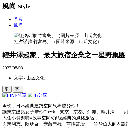
風尚
Style
首頁
風尚
虹夕諾雅 竹富島。（圖片來源：山岳文化）
輕井澤起家、最大旅宿企業之一星野集團
2023/08/08
文字 / 山岳文化
字-
字+
今晚，日本經典建築空間只專屬於你！
讓東京建築女子帶你Check in東京、京都、沖繩、輕井澤⋯⋯
入住小資獨特×故事空間×頂級經典的風格旅宿，
與東利恵、隈研吾、安藤忠雄、芦澤啓治⋯⋯等52位大師＆設