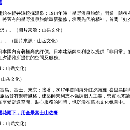
囂
者開始在輕井澤挖掘溫泉；1914年時「星野溫泉旅館」開業，隨
舊有的星野溫泉旅館重新整修，承襲先代的精神，首間「虹夕諾雅」
沢」。（圖片來源：山岳文化）
日本國內有著極高的評價。日本建築師東利恵以提供「非日常」
虹夕諾雅所提供的空間及服務。
：山岳文化）
竹富島、富士、東京；接著，2017年首間海外虹夕諾雅_峇里島開
間旅宿皆有獨特風格，建築師東利恵不強調個人主義，忠實地閱
在享受舒適空間、貼心服務的同時，也沉浸在當地文化氛圍中。
櫻花雨下，用全景富士山佐餐