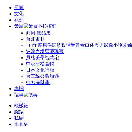
風尚
文化
觀點
策展
商周‧優品集
台北畫刊
114年度原住民族政治受難者口述歷史影像小說改
波瀾之境窖藏瑰寶
風格美學智慧宅
中秋尋禮選輯
日本文化行旅
台三線公路旅遊
CEO品味學
專欄
搜尋
機械錶
腕錶
私廚
米其林