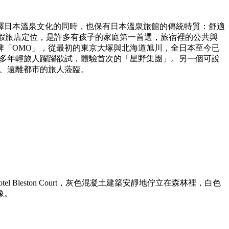
釋日本溫泉文化的同時，也保有日本溫泉旅館的傳統特質：舒適
度假旅店定位，是許多有孩子的家庭第一首選，旅宿裡的公共與
牌「OMO」，從最初的東京大塚與北海道旭川，全日本至今已
許多年輕旅人躍躍欲試，體驗首次的「星野集團」。另一個可說
程、遠離都市的旅人蒞臨。
Bleston Court，灰色混凝土建築安靜地佇立在森林裡，白色
像。