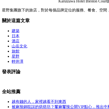
Karuizawa Hotel Ble
星野集團旗下的旅店，對於每個品牌定位的服務、餐食、空間
關於這篇文章
建築
日本
酒店
山岳文化
旅館
星野
輕井澤
發表評論
全站推薦
越有錢的人，家裡越看不到東西
被麻辣鍋耽誤的烘焙坊？饗麻饗辣公開VIP點心，推出