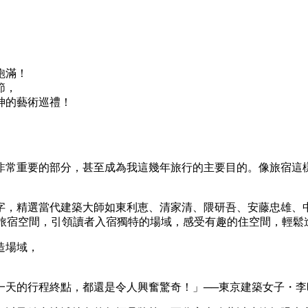
飽滿！
節，
神的藝術巡禮！
非常重要的部分，甚至成為我這幾年旅行的主要目的。像旅宿這
，精選當代建築大師如東利恵、清家清、隈研吾、安藤忠雄、中村拓
隊所設計的42座旅宿空間，引領讀者入宿獨特的場域，感受有趣的住空間
造場域，
一天的行程終點，都還是令人興奮驚奇！」──東京建築女子・李