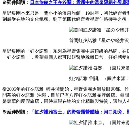
※延伸閱讀：
日本旅館之王在谷關：雲霧中的溫泉隔絕外界塵
星野集團本來只是一間小小的溫泉旅館，1904年，初代經營
刻感受在地的文化氣氛。到了第四代經營者星野佳路接手之後，將
首間虹夕諾雅「星のや軽井
星野集團的「虹夕諾雅」系列為星野集團中最頂級的品牌，在
「虹夕諾雅」，希望每個人都可以短暫地脫離日常，好好感受
虹夕諾雅 谷關。（圖片來源
從2005年的虹夕諾雅_輕井澤開始，星野集團逐漸放眼京都、
開幕的虹夕諾雅_沖繩，目前已有八座虹夕諾雅品牌飯店。每
是奢華的度假旅店，同時展現在地的文化精髓與特質，讓旅人
※延伸閱讀：
「虹夕諾雅富士」的野奢露營體驗：河口湖旁、