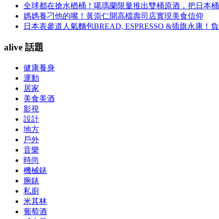
全球都在搶水楢桶！噶瑪蘭限量推出雙桶原酒，把日本桶
媽媽養刁他的嘴！黃崇仁開高檔壽司店實現美食信仰
日本表參道人氣麵包BREAD, ESPRESSO &插旗
alive 話題
健康養身
運動
居家
美食美酒
影視
設計
地方
戶外
音樂
時尚
機械錶
腕錶
私廚
米其林
葡萄酒