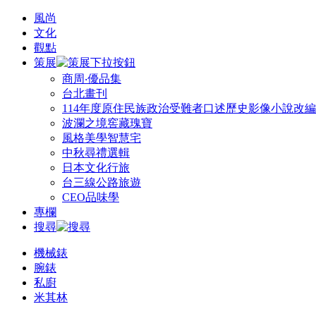
風尚
文化
觀點
策展
商周‧優品集
台北畫刊
114年度原住民族政治受難者口述歷史影像小說改
波瀾之境窖藏瑰寶
風格美學智慧宅
中秋尋禮選輯
日本文化行旅
台三線公路旅遊
CEO品味學
專欄
搜尋
機械錶
腕錶
私廚
米其林