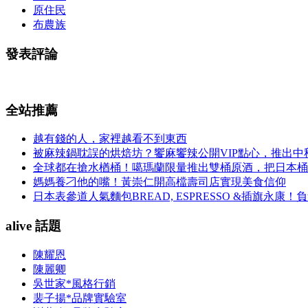
原住民
布農族
發表評論
全站推薦
越有錢的人，家裡越看不到東西
被麻辣鍋耽誤的烘焙坊？饗麻饗辣公開VIP點心，推出
全球都在搶水楢桶！噶瑪蘭限量推出雙桶原酒，把日本桶
媽媽養刁他的嘴！黃崇仁開高檔壽司店實現美食信仰
日本表參道人氣麵包BREAD, ESPRESSO &插旗
alive 話題
陳耀恩
陳麗卿
吳世家*風格行銷
裴子揚*品牌實驗室