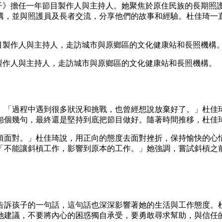
日子》擔任一年節目製作人與主持人。她聚焦於原住民族的長期
構，並與照護員及長者交流，分享他們的故事和經驗。杜佳琦一
目製作人與主持人，走訪城市與原鄉區的文化健康站和長照機構。
。「過程中遇到很多狀況和挑戰，也曾經想說放棄好了。」杜佳
怨個幾句，最終還是堅持到底把節目做好。隨著時間推移，杜佳
須面對。」杜佳琦說，用正向的態度去面對挫折，保持愉快的心
「不能讓斜槓工作，影響到原本的工作。」她強調，嘗試斜槓之
告訴孩子的一句話，這句話也深深影響著她的生活與工作態度。
她建議，不要將內心的困惑獨自承受，要勇敢尋求幫助，與信任