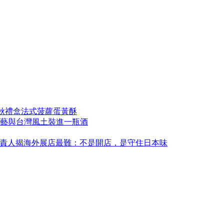
中秋禮盒法式菠蘿蛋黃酥
藝與台灣風土裝進一瓶酒
永康！負責人揭海外展店最難：不是開店，是守住日本味