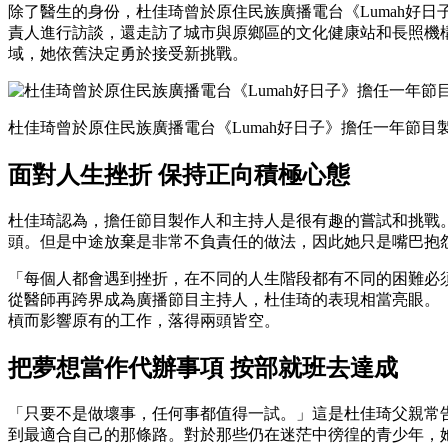
除了醫生的身份，杜佳琦曾於原住民族廣播電台《Lumah好
責人進行訪談，還走訪了城市與原鄉區的文化健康站和長照機
域，她依舊決定勇於接受新挑戰。
杜佳琦曾於原住民族廣播電台《Lumah好日子》擔任一年節
面對人生挫折 保持正向積極心態
杜佳琦認為，擔任節目製作人和主持人是很有趣的嘗試和挑戰
頭。但是中途放棄是非常不負責任的做法，因此她只是嘴巴抱
「每個人都會遇到挫折，在不同的人生階段都有不同的困難必
從醫師再跨界成為廣播節目主持人，杜佳琦的表現相當亮眼。
槓而影響原有的工作，落得兩頭皆空。
把夢想當作代辦事項 按部就班去達成
「只要不是做壞事，任何事都值得一試。」這是杜佳琦父親常
到最適合自己的那條路。對於那些仍在迷茫中徬徨的青少年，