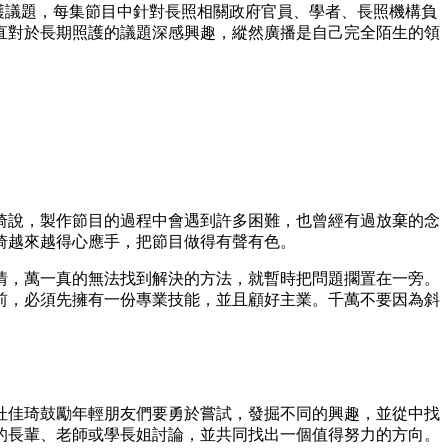
照護議題，每集節目中針對長照相關政府官員、學者、長照機構負
直對於長期照護的議題深感興趣，縱然廣播是自己完全陌生的領
琦說，製作節目的過程中會遇到許多困難，也曾經有過放棄的念
琦越來越得心應手，把節目做得有聲有色。
情，萬一真的無法找到解決的方法，就暫時把問題擱置在一旁。
前，必須先擁有一份專業技能，並且顧好主業。千萬不要因為斜
杜佳琦鼓勵年輕朋友們要勇於嘗試，發掘不同的興趣，並從中找
的長輩、老師或學長姐討論，並共同找出一個值得努力的方向。