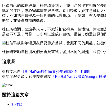
回顧自己的成長經歷，杜佳琦提到：「我小時候沒有明確的夢
既定的道路，專心完成學業與考試。直到後來，她才意識到人
標，不如把它轉變為一個具體的代辦事項。」例如，有人夢想
夢想，並提高成功的機會。
杜佳琦強調，談論夢想時，不應該把它視為一個模糊、無法觸
是遙不可及，而是一步步可以達成的目標。最後，她還給原住
杜佳琦鼓勵年輕朋友們要勇於嘗試，發掘不同的興趣，並從中
追蹤我
※原文出自
《HoHaiYan原住民青少年雜誌》No.116期
※想了解更多，歡迎按讚追蹤
「Ho Hai Yan 台灣原Young」粉
關於這篇文章
杜佳琦