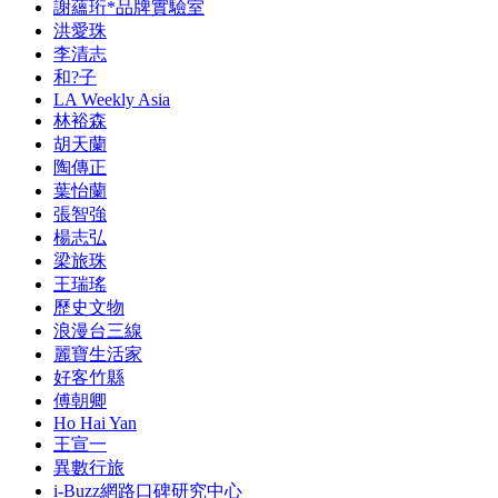
謝蘊珩*品牌實驗室
洪愛珠
李清志
和?子
LA Weekly Asia
林裕森
胡天蘭
陶傳正
葉怡蘭
張智強
楊志弘
梁旅珠
王瑞瑤
歷史文物
浪漫台三線
麗寶生活家
好客竹縣
傅朝卿
Ho Hai Yan
王宣一
異數行旅
i-Buzz網路口碑研究中心