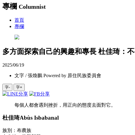
專欄
Columnist
首頁
專欄
多方面探索自己的興趣和專長 杜佳琦：
2025/06/19
文字 / 張煥鵬 Powered by 原住民族委員會
字-
字+
每個人都會遇到挫折，用正向的態度去面對它。
杜佳琦Abùs Isbabanal
族別：布農族