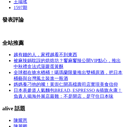
王瑞瑤
1597期
發表評論
全站推薦
越有錢的人，家裡越看不到東西
被麻辣鍋耽誤的烘焙坊？饗麻饗辣公開VIP點心，推出
中秋禮盒法式菠蘿蛋黃酥
全球都在搶水楢桶！噶瑪蘭限量推出雙桶原酒，把日本
桶藝與台灣風土裝進一瓶酒
媽媽養刁他的嘴！黃崇仁開高檔壽司店實現美食信仰
日本表參道人氣麵包BREAD, ESPRESSO &插旗永康！
負責人揭海外展店最難：不是開店，是守住日本味
alive 話題
陳耀恩
陳麗卿