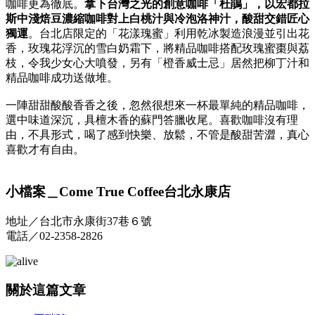
咖啡更為徹底。
拿下台灣之光的創意咖啡「杜鵑」，以宏都拉
斯中淺焙豆濃縮咖啡對上白桃汁與冷泡洛神汁，酸甜交錯匠心
獨運
。台北店限定的「花漾瑰蜜」利用乾冰製造浪漫並引出花
香，玫瑰花浮沉的雪白奶霜下，將精品咖啡搭配玫瑰蜜棗與荔
枝，令我少女心大噴發，另有「橙香威士忌」居然把柳丁汁和
精品咖啡成功送做堆。
一陣甜甜酸酸香香之後，忽然很想來一杯最單純的精品咖啡，
選中味道深沉，具檀木香的蘇門答臘收尾。喜歡咖啡沒有理
由，不具形式，喝了感到快樂、放鬆，不管是酸甜苦澀，真心
喜歡才有自由。
小檔案＿Come True Coffee台北永康店
地址／台北市永康街37巷６號
電話／02-2358-2826
關於這篇文章