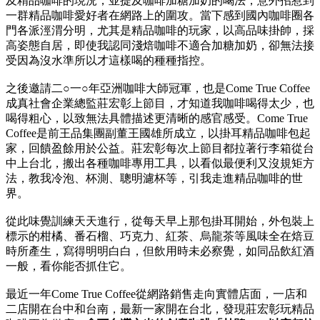
及精品咖啡的現況，並提及咖啡加糖加奶的喝法，意外招惹到
一群精品咖啡愛好者在網路上的圍攻。當下感到國內咖啡圈各
門各派涇渭分明，尤其是精品咖啡的玩家，以高品味掛帥，採
高姿態自居，即使我認同淺焙咖啡不適合加糖加奶，卻無法接
受因為沒水準所以才這樣喝的種種指控。
之後邀請二○一○年亞洲咖啡大師冠軍，也是Come True Coffee
成真社會企業總監莊宏彰上節目，才知道我咖啡喝得太少，也
喝得粗心，以致無法具體描述更清晰的感官感受。Come True
Coffee是前王品集團副董王國雄所成立，以掛耳精品咖啡包起
家，回饋盈餘用於公益。莊宏彰每次上節目都拉著行李箱從台
中上台北，搬出各種咖啡專用工具，以看似最便利又沒規矩方
法，教我冷泡、杯測、聰明濾杯等，引我走進精品咖啡的世
界。
從此味覺訓練天天進行，從每天早上那包掛耳開始，外包裝上
標示的柑橘、番石榴、巧克力、紅茶、烏龍茶等風味全在焙豆
時所產生，寫得明明白白，但飲用時未必察覺，如同品飲紅酒
一般，看你能否抓住它。
最近一年Come True Coffee從網路銷售走向實體店面，一店和
二店開在台中和台南，最新一家開在台北，發現莊宏彰玩精品