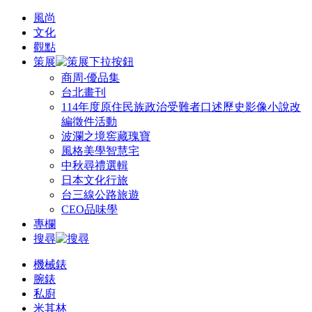
風尚
文化
觀點
策展
商周‧優品集
台北畫刊
114年度原住民族政治受難者口述歷史影像小說改
編徵件活動
波瀾之境窖藏瑰寶
風格美學智慧宅
中秋尋禮選輯
日本文化行旅
台三線公路旅遊
CEO品味學
專欄
搜尋
機械錶
腕錶
私廚
米其林