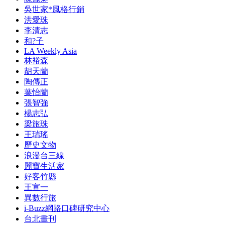
吳世家*風格行銷
洪愛珠
李清志
和?子
LA Weekly Asia
林裕森
胡天蘭
陶傳正
葉怡蘭
張智強
楊志弘
梁旅珠
王瑞瑤
歷史文物
浪漫台三線
麗寶生活家
好客竹縣
王宣一
異數行旅
i-Buzz網路口碑研究中心
台北畫刊