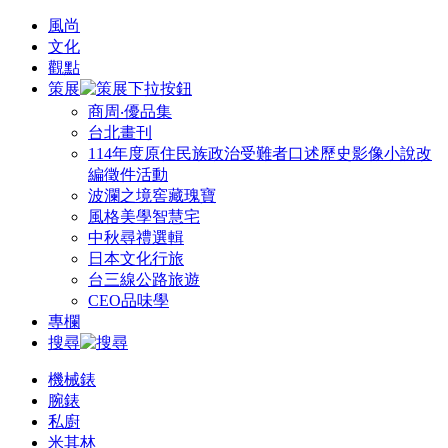
風尚
文化
觀點
策展
商周‧優品集
台北畫刊
114年度原住民族政治受難者口述歷史影像小說改
編徵件活動
波瀾之境窖藏瑰寶
風格美學智慧宅
中秋尋禮選輯
日本文化行旅
台三線公路旅遊
CEO品味學
專欄
搜尋
機械錶
腕錶
私廚
米其林