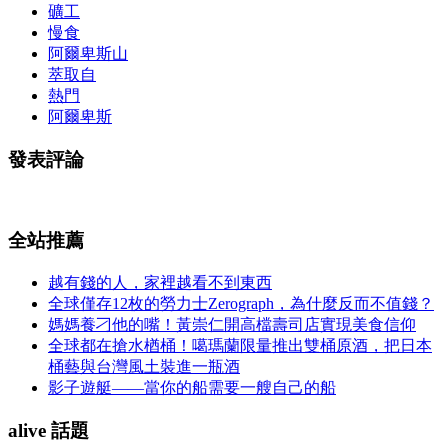
礦工
慢食
阿爾卑斯山
萃取自
熱門
阿爾卑斯
發表評論
全站推薦
越有錢的人，家裡越看不到東西
全球僅存12枚的勞力士Zerograph，為什麼反而不值錢？
媽媽養刁他的嘴！黃崇仁開高檔壽司店實現美食信仰
全球都在搶水楢桶！噶瑪蘭限量推出雙桶原酒，把日本
桶藝與台灣風土裝進一瓶酒
影子遊艇——當你的船需要一艘自己的船
alive 話題