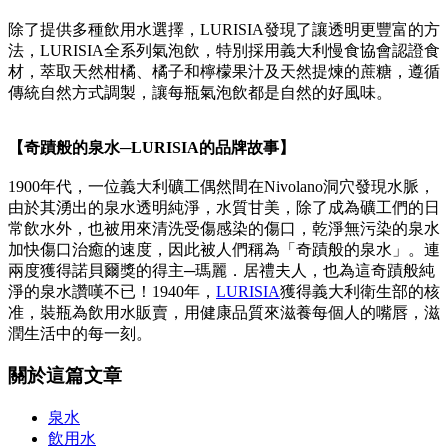
除了提供多種飲用水選擇，LURISIA發現了讓透明更豐富的方
法，LURISIA全系列氣泡飲，特別採用義大利慢食協會認證食
材，萃取天然柑橘、橘子和檸檬果汁及天然提煉的蔗糖，遵循
傳統自然方式調製，讓每瓶氣泡飲都是自然的好風味。
【奇蹟般的泉水─LURISIA的品牌故事】
1900年代，一位義大利礦工偶然間在Nivolano洞穴發現水脈，
由於其湧出的泉水透明純淨，水質甘美，除了成為礦工們的日
常飲水外，也被用來清洗受傷感染的傷口，乾淨無污染的泉水
加快傷口治癒的速度，因此被人們稱為「奇蹟般的泉水」。連
兩度獲得諾貝爾獎的得主─瑪麗．居禮夫人，也為這奇蹟般純
淨的泉水讚嘆不已！1940年，
LURISIA
獲得義大利衛生部的核
准，裝瓶為飲用水販賣，用健康品質來滋養每個人的嘴唇，滋
潤生活中的每一刻。
關於這篇文章
泉水
飲用水