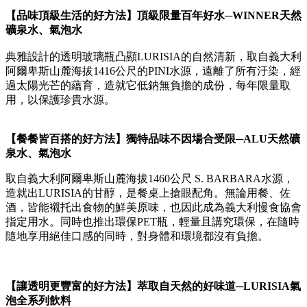
【品味頂級生活的好方法】頂級限量百年好水─WINNER天然
礦泉水、氣泡水
典雅設計的透明玻璃瓶凸顯LURISIA的自然清新，取自義大利
阿爾卑斯山麓海拔1416公尺的PINI水源，遠離了所有汙染，經
過太陽光芒的蘊育，造就它低鈉無負擔的成份，每年限量取
用，以保護珍貴水源。
【餐餐皆百搭的好方法】獨特品味不因場合受限─ALU天然礦
泉水、氣泡水
取自義大利阿爾卑斯山麓海拔1460公尺 S. BARBARA水源，
造就出LURISIA的甘醇，是餐桌上搶眼配角。無論用餐、佐
酒，皆能襯托出食物的鮮美原味，也因此成為義大利慢食協會
指定用水。同時也推出環保PET瓶，輕量且講究環保，在隨時
隨地享用絕佳口感的同時，對身體和環境都沒有負擔。
【讓透明更豐富的好方法】萃取自天然的好味道─LURISIA氣
泡全系列飲料