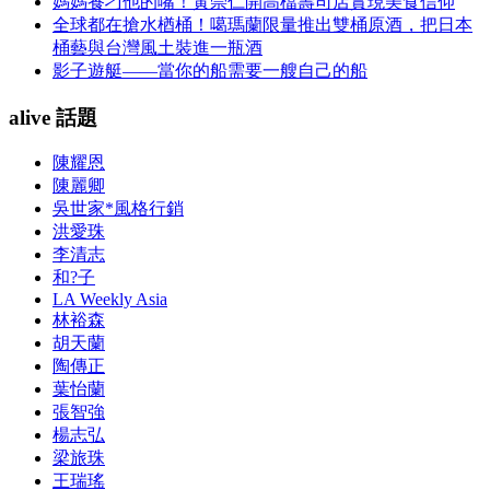
媽媽養刁他的嘴！黃崇仁開高檔壽司店實現美食信仰
全球都在搶水楢桶！噶瑪蘭限量推出雙桶原酒，把日本
桶藝與台灣風土裝進一瓶酒
影子遊艇——當你的船需要一艘自己的船
alive 話題
陳耀恩
陳麗卿
吳世家*風格行銷
洪愛珠
李清志
和?子
LA Weekly Asia
林裕森
胡天蘭
陶傳正
葉怡蘭
張智強
楊志弘
梁旅珠
王瑞瑤