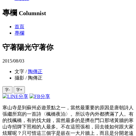
專欄
Columnist
首頁
專欄
守著陽光守著你
2015/08/03
文字 /
陶傳正
攝影 / 陶傳正
字-
字+
寒山寺是到蘇州必遊景點之一，當然最重要的原因是唐朝詩人
張繼所寫的一首詩〈楓橋夜泊〉。所以寺內外都擠滿了人。有
的找楓橋，有的找大鐘，當然最多的是擠在門口那堵黃牆的寒
山寺招牌下照相的人最多。不在這照張相，回去後如何跟大家
炫耀呢？只可惜這三個字是嵌在一大片牆上，而且是分開老遠