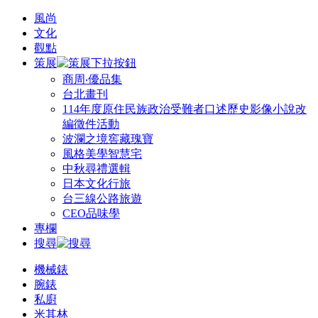
風尚
文化
觀點
策展
商周‧優品集
台北畫刊
114年度原住民族政治受難者口述歷史影像小說改
編徵件活動
波瀾之境窖藏瑰寶
風格美學智慧宅
中秋尋禮選輯
日本文化行旅
台三線公路旅遊
CEO品味學
專欄
搜尋
機械錶
腕錶
私廚
米其林