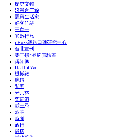
歷史文物
浪漫台三線
麗寶生活家
好客竹縣
王宣一
異數行旅
i-Buzz網路口碑研究中心
台北畫刊
裴子揚*品牌實驗室
傅朝卿
Ho Hai Yan
機械錶
腕錶
私廚
米其林
葡萄酒
威士忌
酒莊
時尚
旅行
飯店