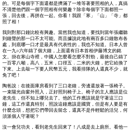
的。可是每個字下面還都是擠滿了一堆等著要照相的人，真搞
不清楚他們跟一個字照相有何樂趣？除非每個字下面都照一
張，回去後，再拼在一起。你看！我跟「寒」「山」「寺」都
照了相！
我則對那口鐘比較有興趣。當然我也知道，要找到當年張繼聽
到鐘聲的那一口不太可能。而且據說此地有兩百多口鐘散布各
處，到底哪一口才是最具有代表性的，我也不知道。日本人曾
在一九○六年鑄了個大鐘，上面還有日本首相伊藤博文的銘
文。掛在寒山寺裡，中國人怎麼看怎麼不對勁，最後自己鑄了
一百零八噸，高八．五米，口徑五．二米的大鐘，把它給換了
下來。上去敲一下要人民幣五元，我看排隊的人還真不少，就
免了吧！
陶爸說：在後面庫房看到了三口老鐘，旁邊還放著一張椅子。
一束陽光由窗外照入，正好照到椅子上。椅子的主人應該是位
老先生，但不知上哪兒去了。他的工作應該就是守著這三口
鐘，這工作還真特別，照說這鐘應該是國寶，但是有人要是有
什麼念頭，想把它們帶回去留念，還真不是件輕鬆的活兒，何
須派個人守著呢？
沒一會兒功夫，看到老先生回來了！八成是去上廁所。看他一