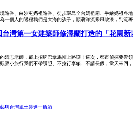
境進香、白沙屯媽祖進香、徒步環島全台媽祖廟、手繪媽祖各地
為一個人的過程我們是大海的孩子，順著洋流乘風破浪，到流著奶
回台灣第一女建築師修澤蘭打造的「花園新
的清志老師，戴上招牌巴拿馬帽上路囉！這次，都市偵探要帶領
觀察小旅行我們不帶護照、不拉行李箱、不請長假，當天來回，簡單
藝與台灣風土裝進一瓶酒