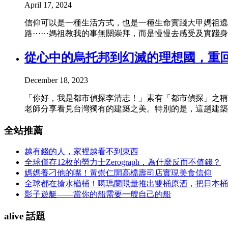
April 17, 2024
信仰可以是一種生活方式，也是一種生命實踐大甲媽祖遶
路⋯⋯媽祖教我的事無關崇拜，而是慢慢去感受及實踐身
從心中的烏托邦到幻滅的理想國，重
December 18, 2023
「你好，我是都市偵探李清志！」素有「都市偵探」之稱
老師分享看見台灣獨有的建築之美。特別的是，這趟建築
全站推薦
越有錢的人，家裡越看不到東西
全球僅存12枚的勞力士Zerograph，為什麼反而不值錢？
媽媽養刁他的嘴！黃崇仁開高檔壽司店實現美食信仰
全球都在搶水楢桶！噶瑪蘭限量推出雙桶原酒，把日本桶
影子遊艇——當你的船需要一艘自己的船
alive 話題