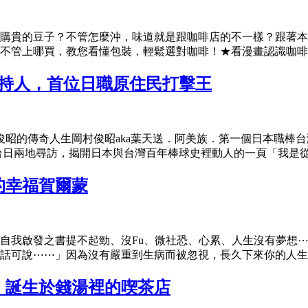
購貴的豆子？不管怎麼沖，味道就是跟咖啡店的不一樣？跟著本
不管上哪買，教您看懂包裝，輕鬆選對咖啡！★看漫畫認識咖啡風
保持人，首位日職原住民打擊王
村俊昭的傳奇人生岡村俊昭aka葉天送．阿美族．第一個日本職棒
日兩地尋訪，揭開日本與台灣百年棒球史裡動人的一頁「我是從花
的幸福賀爾蒙
自我啟發之書提不起勁、沒Fu、微社恐、心累、人生沒有夢想
話可說⋯⋯」因為沒有嚴重到生病而被忽視，長久下來你的人生停
：誕生於錢湯裡的喫茶店