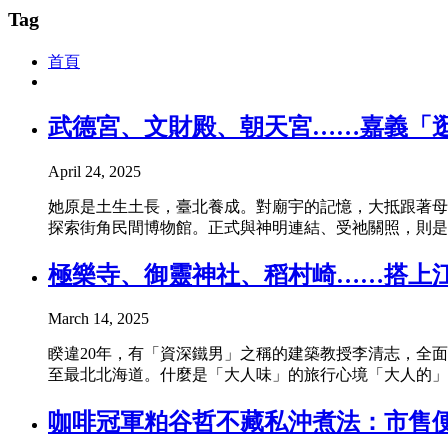
Tag
首頁
武德宮、文財殿、朝天宮……嘉義「
April 24, 2025
她原是土生土長，臺北養成。對廟宇的記憶，大抵跟著母
探索街角民間博物館。正式與神明連結、受祂關照，則是南漂
極樂寺、御靈神社、稻村崎……搭上
March 14, 2025
睽違20年，有「資深鐵男」之稱的建築教授李清志，全
至最北北海道。什麼是「大人味」的旅行心境「大人的」
咖啡冠軍粕谷哲不藏私沖煮法：市售