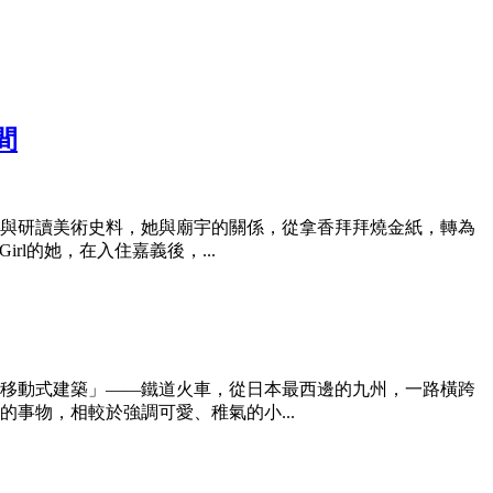
間
與研讀美術史料，她與廟宇的關係，從拿香拜拜燒金紙，轉為
l的她，在入住嘉義後，...
「移動式建築」——鐵道火車，從日本最西邊的九州，一路橫跨
事物，相較於強調可愛、稚氣的小...