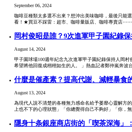
September 06, 2024
咖啡豆種類太多選不出來？想沖出美味咖啡，最後只能選
看！★買豆不踩雷：超市、咖啡量販店、咖啡專賣店⋯⋯
岡村俊昭是誰？9次進軍甲子園紀錄
August 14, 2024
甲子園球場100週年紀念九次進軍甲子園紀錄保持人岡
希望將他回復成栩栩如生的人。 」熱血記者鄭仲嵐奔波台
什麼是催產素？提高代謝、減輕暴食
August 13, 2024
為現代人說不清楚的各種無力感命名給予萎靡心靈解方的
上也不下的心理狀態」「你總覺得自己不夠好」「你，無
隱身十条銀座商店街的「喫茶深海」