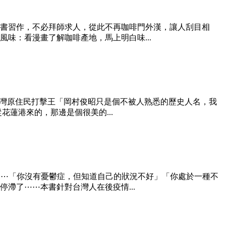
書習作，不必拜師求人，從此不再咖啡門外漢，讓人刮目相
味：看漫畫了解咖啡產地，馬上明白味...
台灣原住民打擊王「岡村俊昭只是個不被人熟悉的歷史人名，我
蓮港來的，那邊是個很美的...
⋯⋯「你沒有憂鬱症，但知道自己的狀況不好」「你處於一種不
滯了⋯⋯本書針對台灣人在後疫情...