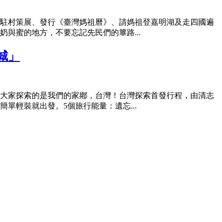
駐村策展、發行《臺灣媽祖曆》、請媽祖登嘉明湖及走四國遍
與蜜的地方，不要忘記先民們的篳路...
城」
大家探索的是我們的家鄕，台灣！台灣探索首發行程，由清志
輕裝就出發。5個旅行能量：遺忘...