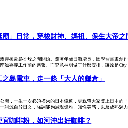
逛廟」日常，穿梭財神、媽祖、保生大帝之
親穿梭裊裊香煙之間開始。隨著年歲日漸增長，因學習書畫創作
嘉義工作前的禀報。而究竟神明做了什麼安排，讓原是City Gir
江之島電車，走一條「大人的鎌倉」
面公開，一生一次必須搭乘的日本鐵道，更親帶大家登上日本的
一詞源自於日文，強調能夠展現優雅、知性美感，以及成熟魅力的
便宜咖啡粉，如河沖出好咖啡？