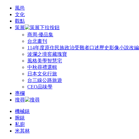
風尚
文化
觀點
策展
商周‧優品集
台北畫刊
114年度原住民族政治受難者口述歷史影像小說改
波瀾之境窖藏瑰寶
風格美學智慧宅
中秋尋禮選輯
日本文化行旅
台三線公路旅遊
CEO品味學
專欄
搜尋
機械錶
腕錶
私廚
米其林