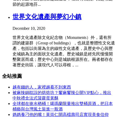
節的起源地芬...
世界文化遺產與夢幻小鎮
December 10, 2020
世界文化遺產除文化紀念物（Monuments）外，還有所
謂的建築群（Group of buildings），也就是整體性文化遺
產，包括以街屋為主的線性文化遺產，及歷史中心與歷
史城鎮為主的面狀文化遺產。歷史城鎮是經先民慢慢開
墾聚居而成；歷史中心則是城鎮根源所在。兩者都存在
著歷史街區，讓現代人可以尋根，...
全站推薦
越有錢的人，家裡越看不到東西
被麻辣鍋耽誤的烘焙坊？饗麻饗辣公開VIP點心，推出
中秋禮盒法式菠蘿蛋黃酥
全球都在搶水楢桶！噶瑪蘭限量推出雙桶原酒，把日本
桶藝與台灣風土裝進一瓶酒
媽媽養刁他的嘴！黃崇仁開高檔壽司店實現美食信仰