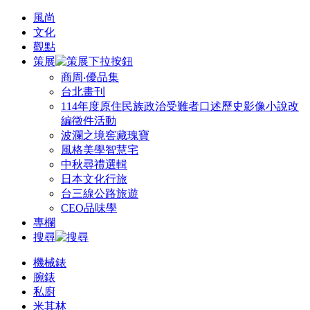
風尚
文化
觀點
策展
商周‧優品集
台北畫刊
114年度原住民族政治受難者口述歷史影像小說改
編徵件活動
波瀾之境窖藏瑰寶
風格美學智慧宅
中秋尋禮選輯
日本文化行旅
台三線公路旅遊
CEO品味學
專欄
搜尋
機械錶
腕錶
私廚
米其林