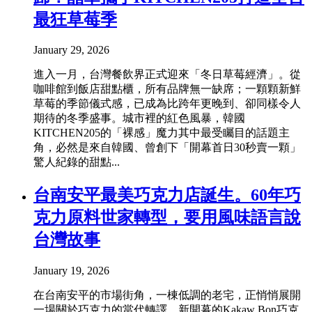
最狂草莓季
January 29, 2026
進入一月，台灣餐飲界正式迎來「冬日草莓經濟」。從
咖啡館到飯店甜點櫃，所有品牌無一缺席；一顆顆新鮮
草莓的季節儀式感，已成為比跨年更晚到、卻同樣令人
期待的冬季盛事。城市裡的紅色風暴，韓國
KITCHEN205的「裸感」魔力其中最受矚目的話題主
角，必然是來自韓國、曾創下「開幕首日30秒賣一顆」
驚人紀錄的甜點...
台南安平最美巧克力店誕生。60年巧
克力原料世家轉型，要用風味語言說
台灣故事
January 19, 2026
在台南安平的市場街角，一棟低調的老宅，正悄悄展開
一場關於巧克力的當代轉譯。新開幕的Kakaw Bon巧克