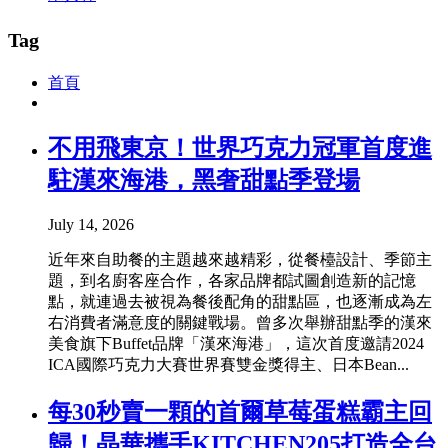
Tag
首頁
不用飛東京！世界巧克力冠軍首度進
駐漢來海港，黑奢甜點季登場
July 14, 2026
近年來自助餐的主題越來越精彩，從餐檯設計、季節主
題，到名廚客座合作，各家品牌都試圖創造新的記憶
點，就連過去被視為餐後配角的甜點區，也逐漸成為左
右消費者滿意度的關鍵戰場。曾多次舉辦甜點季的漢來
美食旗下Buffet品牌「漢來海港」，這次首度邀請2024
ICA國際巧克力大賽世界賽雙金獎得主、日本Bean...
每30秒賣一顆的首爾草莓蛋糕霸主回
歸！晶華攜手KITCHEN205打造全台