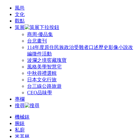
風尚
文化
觀點
策展
商周‧優品集
台北畫刊
114年度原住民族政治受難者口述歷史影像小說改
編徵件活動
波瀾之境窖藏瑰寶
風格美學智慧宅
中秋尋禮選輯
日本文化行旅
台三線公路旅遊
CEO品味學
專欄
搜尋
機械錶
腕錶
私廚
米其林