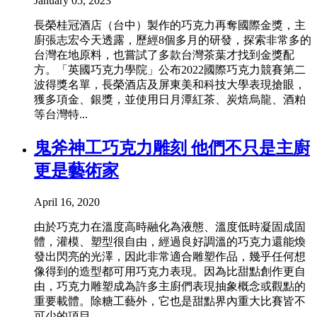
January 05, 2023
長榮桂冠酒店（台中）製作的巧克力再奪國際金獎，主
廚張志宏今天透露，歷經8個多月的研發，探索非常多的
台灣在地原料，也嘗試了多款台灣茶葉才找到金獎配
方。「英國巧克力學院」公布2022國際巧克力競賽第二
波得獎名單，長榮酒店及屏東美和科技大學表現搶眼，
獲多項金、銀獎，並使用日月潭紅茶、炭焙烏龍、酒粕
等台灣特...
鬼斧神工巧克力雕刻 他們不只是主廚
更是藝術家
April 16, 2020
由於巧克力在溫度高時融化為液態、溫度低時凝固成固
體，灌模、塑型很自由，經過良好調溫的巧克力還能煥
發出閃亮的光澤，因此非常適合雕塑作品，幾乎任何想
像得到的造型都可用巧克力表現。因為比甜點創作更自
由，巧克力雕塑成為許多主廚們表現抽象概念或觀點的
重要載體。除糖工藝外，它也是甜點界內重大比賽皆不
可少的項目。...