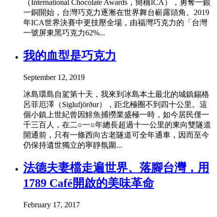
（International Chocolate Awards，簡稱ICA），勇奪一銀
一銅開始，台灣巧克力逐漸在世界舞台嶄露頭角。2019
年ICA世界決賽中更技壓全場，由福灣巧克力的「台灣
一號屏東黑巧克力62%...
我的血型是巧克力
September 12, 2019
冰島環島自駕第十天，我來到冰島本土最北的城鎮錫格
呂菲厄澤（Siglufjörður），距北極圈不到四十公里。這
個小鎮上世紀曾因鯡魚捕撈業盛極一時，如今居民僅一
千三百人，在二○一○年總長超過十一公里的東向雙隧道
開通前，只有一條西向古老隧道可全年通車，因而至今
仍保持遺世獨立的寧靜氛圍...
法德夫妻檔走遍世界、落腳台灣，用
1789 Café開啟的美味革命
February 17, 2017