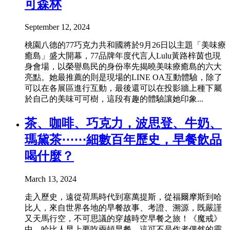
可森林
September 12, 2024
桃園八德的77巧克力共和國將於9月26日以主題「美味療
癒島」盛大開幕，77品牌年度代言人Lulu黃路梓茵也現
身會場，以榮譽島民的身份率先揭曉美味療癒島的六大
亮點。她最推薦的則是現場的LINE OA互動體驗，除了
可以在各展區進行互動，最後還可以在投影牆上種下屬
於自己的美味可可樹，這段有趣的體驗讓她印象...
茶、咖啡、巧克力，波思登、牛奶、
瑪黛茶⋯⋯細數百年歷史，早餐飲品
喝什麼？
March 13, 2024
走入歷史，遠從荷馬時代到塞萬提斯，從福爾摩斯到哈
比人，來自世界各地的早餐故事、考證、溯源，既嚴謹
又天馬行空，不可思議的穿越時空早餐之旅！《魔戒》
中，哈比人早上要吃兩頓早餐，這可不是作者偶然的靈