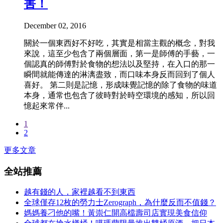
害！
December 02, 2016
關於一個東西好不好吃，其實是相當主觀的概念，對我
來說，這至少包含了兩個層面，第一是師傅的手藝，一
個認真的師傅對於食物的想法以及堅持，在入口的那一
瞬間就能傳達的淋漓盡致，而口味本身反而回到了個人
喜好。 第二則是記憶，形成味覺記憶的除了食物的味道
本身，通常也包含了彼時對於時空環境的感知，所以回
憶起來常伴...
1
2
更多文章
全站推薦
越有錢的人，家裡越看不到東西
全球僅存12枚的勞力士Zerograph，為什麼反而不值錢？
媽媽養刁他的嘴！黃崇仁開高檔壽司店實現美食信仰