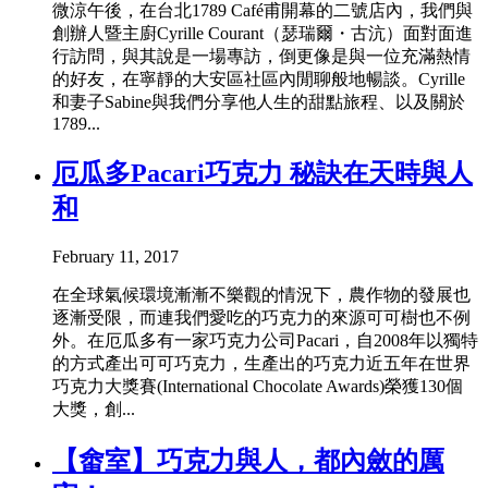
微涼午後，在台北1789 Café甫開幕的二號店內，我們與
創辦人暨主廚Cyrille Courant（瑟瑞爾・古沆）面對面進
行訪問，與其說是一場專訪，倒更像是與一位充滿熱情
的好友，在寧靜的大安區社區內閒聊般地暢談。Cyrille
和妻子Sabine與我們分享他人生的甜點旅程、以及關於
1789...
厄瓜多Pacari巧克力 秘訣在天時與人
和
February 11, 2017
在全球氣候環境漸漸不樂觀的情況下，農作物的發展也
逐漸受限，而連我們愛吃的巧克力的來源可可樹也不例
外。在厄瓜多有一家巧克力公司Pacari，自2008年以獨特
的方式產出可可巧克力，生產出的巧克力近五年在世界
巧克力大獎賽(International Chocolate Awards)榮獲130個
大獎，創...
【畬室】巧克力與人，都內斂的厲