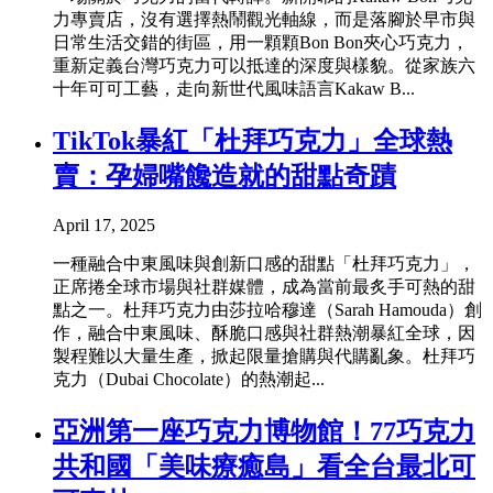
力專賣店，沒有選擇熱鬧觀光軸線，而是落腳於早市與
日常生活交錯的街區，用一顆顆Bon Bon夾心巧克力，
重新定義台灣巧克力可以抵達的深度與樣貌。從家族六
十年可可工藝，走向新世代風味語言Kakaw B...
TikTok暴紅「杜拜巧克力」全球熱
賣：孕婦嘴饞造就的甜點奇蹟
April 17, 2025
一種融合中東風味與創新口感的甜點「杜拜巧克力」，
正席捲全球市場與社群媒體，成為當前最炙手可熱的甜
點之一。杜拜巧克力由莎拉哈穆達（Sarah Hamouda）創
作，融合中東風味、酥脆口感與社群熱潮暴紅全球，因
製程難以大量生產，掀起限量搶購與代購亂象。杜拜巧
克力（Dubai Chocolate）的熱潮起...
亞洲第一座巧克力博物館！77巧克力
共和國「美味療癒島」看全台最北可