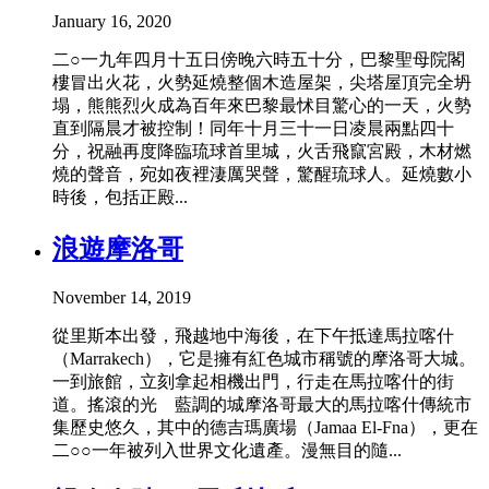
January 16, 2020
二○一九年四月十五日傍晚六時五十分，巴黎聖母院閣
樓冒出火花，火勢延燒整個木造屋架，尖塔屋頂完全坍
塌，熊熊烈火成為百年來巴黎最怵目驚心的一天，火勢
直到隔晨才被控制！同年十月三十一日凌晨兩點四十
分，祝融再度降臨琉球首里城，火舌飛竄宮殿，木材燃
燒的聲音，宛如夜裡淒厲哭聲，驚醒琉球人。延燒數小
時後，包括正殿...
浪遊摩洛哥
November 14, 2019
從里斯本出發，飛越地中海後，在下午抵達馬拉喀什
（Marrakech），它是擁有紅色城市稱號的摩洛哥大城。
一到旅館，立刻拿起相機出門，行走在馬拉喀什的街
道。搖滾的光 藍調的城摩洛哥最大的馬拉喀什傳統市
集歷史悠久，其中的德吉瑪廣場（Jamaa El-Fna），更在
二○○一年被列入世界文化遺產。漫無目的隨...