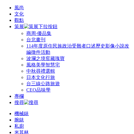
風尚
文化
觀點
策展
商周‧優品集
台北畫刊
114年度原住民族政治受難者口述歷史影像小說改
編徵件活動
波瀾之境窖藏瑰寶
風格美學智慧宅
中秋尋禮選輯
日本文化行旅
台三線公路旅遊
CEO品味學
專欄
搜尋
機械錶
腕錶
私廚
米其林