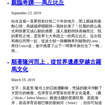
親臨奇蹟──馬丘比丘
September 23, 2019
站在這個一直夢想前往快二十年的地方，閉上眼緩和激
動心情，再緩緩睜開眼睛—我終於來了！壯麗的群山風
光和快要完成心願的感覺，讓人激動得快喜極而泣。我
的夢想之地，是世界七大奇蹟之一的馬丘比丘。這次我
和兩位同學一起，從波士頓一路輾轉來到秘魯的Lima，
再往Cusco走，途中挑選了山下一間青年旅社住了一晚，
第...
順著隆河而上，從世界遺產穿越古羅
馬文化
March 19, 2019
文字：吳盈萱 隆河上的亞維儂斷橋，兇猛的隆河沖斷了
大部分的橋墩，也孕育沿岸豐富的世界文化遺產。（圖
／flickr／Julien Maury）聽過法國的普羅旺斯、蔚藍海
岸，甚或孕育首都巴黎的塞納河（Seine），但你可知道