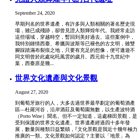
September 24, 2020
早期列名的世界遺產，有許多與人類相關的著名歷史現
場，雖已成殘跡，卻曾見證人類輝煌年代。我經常走訪
這些場域，穿越時空，暫回到美好過去。這些案例中，
我特別鍾情西臺、希臘與波斯等已褪色的古文明，雖雙
腳踩踏滿布裂痕之地，只要有充足的想像，便可遨遊不
同文明曾於此處叱吒風雲的歲月。西元前十九世紀中
葉，西臺原是幾...
世界文化遺產與文化景觀
August 27, 2020
到葡萄牙旅行的人，大多去過世界最早劃定的葡萄酒產
區—杜羅河谷，沿岸酒莊及葡萄園無數，以生產波特酒
（Porto Wine）聞名。但不一定知道，這處梯田景觀，是
受到保護的世界文化遺產。世界遺產經過四十多年發
展，數量與種類日益繁賾，｢文化景觀是我近十幾年極力
推廣的一類。文化景觀如何認定？主要以「地景」為