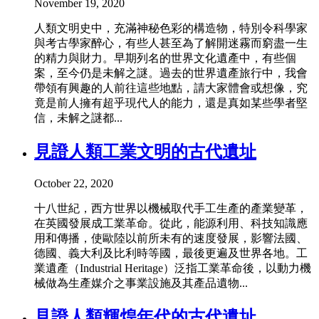
November 19, 2020
人類文明史中，充滿神秘色彩的構造物，特別令科學家
與考古學家醉心，有些人甚至為了解開迷霧而窮盡一生
的精力與財力。早期列名的世界文化遺產中，有些個
案，至今仍是未解之謎。過去的世界遺產旅行中，我會
帶領有興趣的人前往這些地點，請大家體會或想像，究
竟是前人擁有超乎現代人的能力，還是真如某些學者堅
信，未解之謎都...
見證人類工業文明的古代遺址
October 22, 2020
十八世紀，西方世界以機械取代手工生產的產業變革，
在英國發展成工業革命。從此，能源利用、科技知識應
用和傳播，使歐陸以前所未有的速度發展，影響法國、
德國、義大利及比利時等國，最後更遍及世界各地。工
業遺產（Industrial Heritage）泛指工業革命後，以動力機
械做為生產媒介之事業設施及其產品遺物...
見證人類輝煌年代的古代遺址