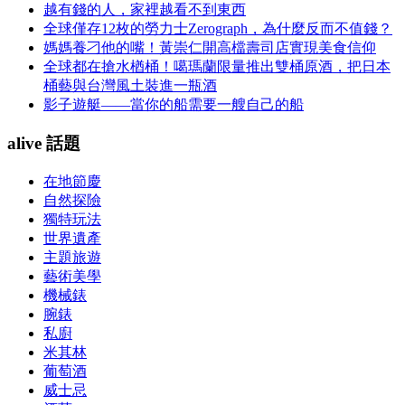
越有錢的人，家裡越看不到東西
全球僅存12枚的勞力士Zerograph，為什麼反而不值錢？
媽媽養刁他的嘴！黃崇仁開高檔壽司店實現美食信仰
全球都在搶水楢桶！噶瑪蘭限量推出雙桶原酒，把日本
桶藝與台灣風土裝進一瓶酒
影子遊艇——當你的船需要一艘自己的船
alive 話題
在地節慶
自然探險
獨特玩法
世界遺產
主題旅遊
藝術美學
機械錶
腕錶
私廚
米其林
葡萄酒
威士忌