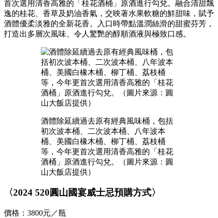
首次選用清香高雅的「桂花酒桶」原酒進行勾兌。融合清甜飄
逸的桂花、香草及奶油香氣，交映著水果軟糖的鮮甜味，賦予
酒體優柔淡雅的全新花香。入口時帶點溫潤絲滑的甜蜜芬芳，
打造出多層次風味、令人驚艷的醇順酒液與極致口感。
酒體除延續過去原有經典風味桶，包括
初次波本桶、二次波本桶、八年波本
桶、美國白橡木桶、柳丁桶、荔枝桶
等，今年更首次選用清香高雅的「桂花
酒桶」原酒進行勾兌。（圖片來源：圓
山大飯店提供）
〈2024 520圓山國宴威士忌預購方式〉
價格：3800元／瓶