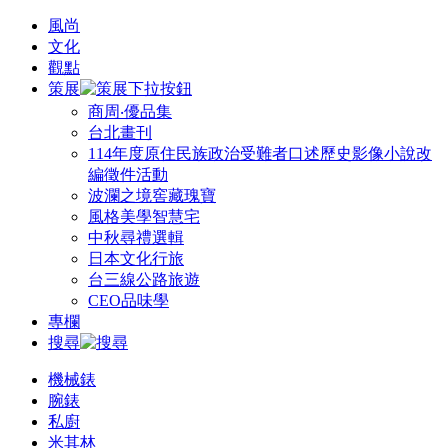
風尚
文化
觀點
策展
商周‧優品集
台北畫刊
114年度原住民族政治受難者口述歷史影像小說改
編徵件活動
波瀾之境窖藏瑰寶
風格美學智慧宅
中秋尋禮選輯
日本文化行旅
台三線公路旅遊
CEO品味學
專欄
搜尋
機械錶
腕錶
私廚
米其林