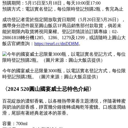
預購期間：5月15日至5月18日，每天10:00至17:00
預購方式：電話實名登記，每位限時登記預購2瓶，售完為止
成功登記者需於指定開放取貨日期間（5月20日至5月26日），
攜帶身分證件親至圓山飯店1F商品銷售部付款取貨，倘若未
能於期限內取貨將視同棄權。登記詳情請洽訂購專線：02-
28861818轉分機1285、1286、1279及1299，或請隨時上圓山大
飯店官網查詢：
https://reurl.cc/dnDD8M
。
今年的國宴威士忌限量3000瓶，以電話實名登記方式，每位限
時登記預購2瓶。（圖片來源：圓山大飯店提供）
〈2024 520圓山國宴威士忌特色介紹〉
百花綻放的濃郁香氣，以各種熱帶果香主題湧現，伴隨著蜂蜜
與奶油的甜香感，靜置幾分鐘後轉成梅乾等蜜餞。口感溫潤絲
滑，尾韻有著經典老波本的茶香。
容量：700ml