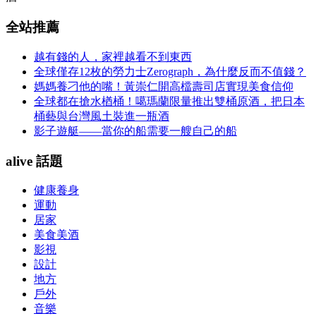
全站推薦
越有錢的人，家裡越看不到東西
全球僅存12枚的勞力士Zerograph，為什麼反而不值錢？
媽媽養刁他的嘴！黃崇仁開高檔壽司店實現美食信仰
全球都在搶水楢桶！噶瑪蘭限量推出雙桶原酒，把日本
桶藝與台灣風土裝進一瓶酒
影子遊艇——當你的船需要一艘自己的船
alive 話題
健康養身
運動
居家
美食美酒
影視
設計
地方
戶外
音樂