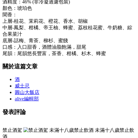
酒精度：46% (非冷凝過濾包裝)
顏色：琥珀色
聞香：
上層-桂花、茉莉花、橙花、香水、胡椒
中層-鳳梨、柑橘、帝王柚、蜂蜜、荔枝桂花蜜、牛奶糖、綜
合果菜汁
底層-話梅、青茶、柳杉、蜜餞
口感：入口甜香，酒體油脂飽滿，甜尾
尾韻：尾韻悠長豐富，茶香、柑橘、杉木、蜂蜜
關於這篇文章
酒
威士忌
圓山大飯店
alive編輯部
發表評論
禁止酒駕
未滿十八歲禁止飲
酒