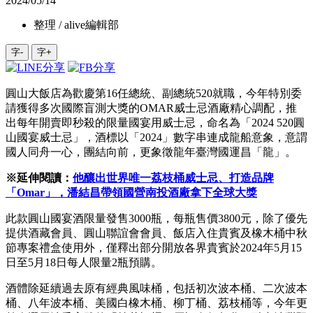
2024/05/14
整理 / alive編輯部
字-
字+
圓山大飯店為歡慶第16任總統、副總統520就職，今年特別委
請獲得多次國際盲測大獎的OMAR威士忌酒廠精心調配，推
出每年開賣即秒殺的限量國宴用威士忌，命名為「2024 520圓
山國宴威士忌」，酒標以「2024」數字串連成龍船意象，意謂
國人同舟一心，團結向前，更象徵龍年臺灣國運昌「龍」。
※延伸閱讀：
他釀出世界唯一荔枝桶威士忌、打造品牌
「Omar」，潘結昌帶領國營南投酒廠拿下全球大獎
此款圓山國宴酒限量發售3000瓶，每瓶售價3800元，除了優先
提供酒藏會員、圓山聯誼會會員、飯店入住貴賓及橡木桶中秋
節專案禮盒使用外，僅釋出部分開放各界貴賓於2024年5月15
日至5月18日每人限量2瓶預購。
酒體除延續過去原有經典風味桶，包括初次波本桶、二次波本
桶、八年波本桶、美國白橡木桶、柳丁桶、荔枝桶等，今年更