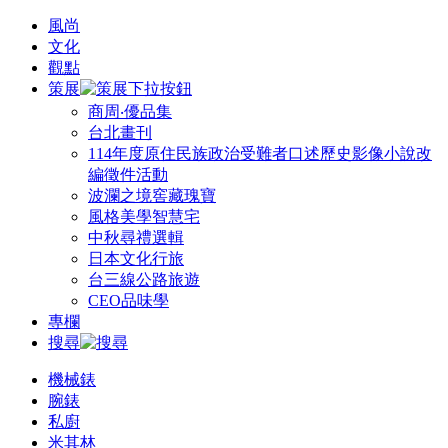
風尚
文化
觀點
策展
商周‧優品集
台北畫刊
114年度原住民族政治受難者口述歷史影像小說改
編徵件活動
波瀾之境窖藏瑰寶
風格美學智慧宅
中秋尋禮選輯
日本文化行旅
台三線公路旅遊
CEO品味學
專欄
搜尋
機械錶
腕錶
私廚
米其林