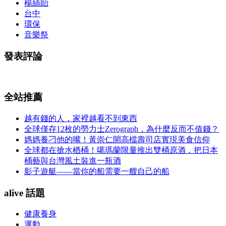
楊絲貽
台中
環保
音樂祭
發表評論
全站推薦
越有錢的人，家裡越看不到東西
全球僅存12枚的勞力士Zerograph，為什麼反而不值錢？
媽媽養刁他的嘴！黃崇仁開高檔壽司店實現美食信仰
全球都在搶水楢桶！噶瑪蘭限量推出雙桶原酒，把日本
桶藝與台灣風土裝進一瓶酒
影子遊艇——當你的船需要一艘自己的船
alive 話題
健康養身
運動