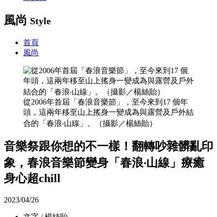
風尚
Style
首頁
風尚
從2006年首屆「春浪音樂節」，至今來到17 個年
頭，這兩年移至山上搖身一變成為與露營及戶外結
合的「春浪‧山線」。（攝影／楊絲貽）
音樂祭跟你想的不一樣！翻轉吵雜髒亂印
象，春浪音樂節變身「春浪‧山線」療癒
身心超chill
2023/04/26
文字 / 楊絲貽