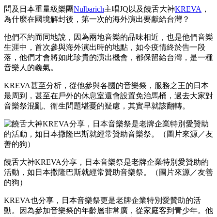
問及日本重量級樂團
Nulbarich
主唱JQ以及饒舌大神
KREVA
，
為什麼在國境解封後，第一次的海外演出要獻給台灣？
他們不約而同地說，因為兩地音樂的品味相近，也是他們音樂
生涯中，首次參與海外演出時的地點，如今疫情終於告一段
落，他們才會將如此珍貴的演出機會，都保留給台灣，是一種
音樂人的義氣。
KREVA甚至分析，從他參與各國的音樂祭，服務之王的日本
最周到，甚至在戶外的休息室還會設置免治馬桶，過去大家對
音樂祭混亂、衛生問題堪憂的疑慮，其實早就該翻轉。
饒舌大神KREVA分享，日本音樂祭是老牌企業特別愛贊助的
活動，如日本撒隆巴斯就經常贊助音樂祭。（圖片來源／友善
的狗）
KREVA也分享，日本音樂祭更是老牌企業特別愛贊助的活
動。因為參加音樂祭的年齡層非常廣，從家庭客到青少年。他