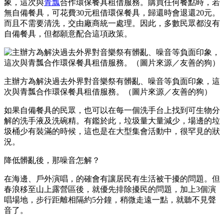
象，這次與
青瓢
合作環保餐具租借服務。購買任何餐點時，若
無自備餐具，可花費30元租借環保餐具，歸還時會退還20元。
而且不需要清洗，交由廠商統一處理。因此，多數民眾都沒有
自備餐具，但都願意配合這項政策。
主辦方為解決過去外界對音樂祭有髒亂、噪音等負面印象，這
次與青瓢合作環保餐具租借服務。（圖片來源／友善的狗）
如果自備餐具的民眾，也可以在每一個洗手台上找到可生物分
解的洗手液及洗碗精。有鑑於此，垃圾量大量減少，場邊的垃
圾桶少有裝滿的時候，這也是在大型集會活動中，很罕見的狀
況。
降低髒亂後，那噪音怎解？
在海邊、戶外演唱，的確會有讓居民有生活被干擾的問題。但
春浪移至山上露營區後，就優先排除擾民的問題，加上3個演
唱場地，步行距離相隔約5分鐘，稍微走遠一點，就聽不見聲
音了。