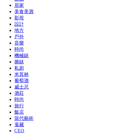
居家
美食美酒
影視
設計
地方
戶外
音樂
時尚
機械錶
腕錶
私廚
米其林
葡萄酒
威士忌
酒莊
時尚
旅行
飯店
當代藝術
蒐藏
CEO