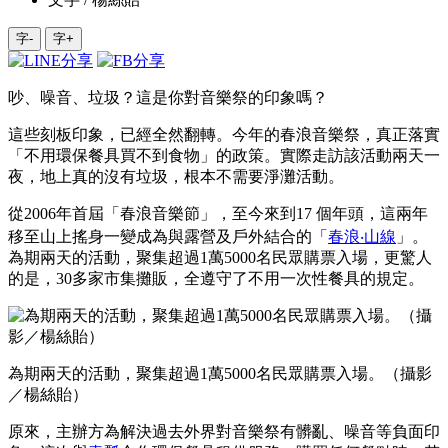
字-
字+
吵、噪音、垃圾？這是你對音樂祭的印象嗎？
這些刻板印象，已經全然翻轉。今年的春浪音樂祭，真正落實
「不用環保餐具買不到食物」的政策。實際走訪該活動兩天一
夜，地上真的沒有垃圾，根本不需要淨灘活動。
從2006年首屆「春浪音樂節」，至今來到17 個年頭，這兩年
移至山上搖身一變成為與露營及戶外結合的「
春浪‧山線
」。
為期兩天的活動，聚集超過1萬5000名民眾購票入場，更驚人
的是，30多家市集攤販，全遵守了不用一次性餐具的規定。
為期兩天的活動，聚集超過1萬5000名民眾購票入場。（攝影
／楊絲貽）
原來，主辦方為解決過去外界對音樂祭有髒亂、噪音等負面印