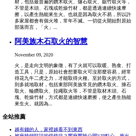
材，包括最普遍的鑽木取火、燧石取火、鋸竹取火等，
不管是木頭、石塊或乾燥竹材，都是透過連續快速摩
擦，以產生熱能來生火。也就是因為取火不易，所以許
多家屋都會有個火堆，常年不滅。一切從火開始對原始
部落而言，「火」...
阿美族木石取火的智慧
November 09, 2020
火，是走向文明的象徵，有了火就可以取暖、熟食、打
造工具，只是，原始社會想要取火可沒那麼容易，經常
得花九牛二虎之力，才能取得火種。至於取火的方式，
則多就地取材，包括東部阿美族常見的鑽木取火、捶石
取火、輪鑽取火、拉繩取火等，不管是取材木頭、石
塊、乾燥竹材，方式都是連續快速磨擦，使之產生熱能
來生火。就因為...
全站推薦
越有錢的人，家裡越看不到東西
被麻辣鍋耽誤的烘焙坊？饗麻饗辣公開VIP點心，推出