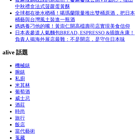
中秋禮盒法式菠蘿蛋黃酥
全球都在搶水楢桶！噶瑪蘭限量推出雙桶原酒，把日本
桶藝與台灣風土裝進一瓶酒
媽媽養刁他的嘴！黃崇仁開高檔壽司店實現美食信仰
日本表參道人氣麵包BREAD, ESPRESSO &插旗永康！
負責人揭海外展店最難：不是開店，是守住日本味
alive 話題
機械錶
腕錶
私廚
米其林
葡萄酒
威士忌
酒莊
時尚
旅行
飯店
當代藝術
蒐藏