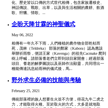
化、歷史皆以口傳的方式世代相傳，包含家族遷移史、
神話傳說、戰歌、出草，以及與生活相關的農耕、飲酒
歌、狩獵、情歌、...
企盼天降甘霖的神聖儀式
May 06, 2022
相傳有一年久不下雨，人們種植的農作物全部乾枯而
死，茂林（Teldreka） 部落的鄭家（Kabora）認為應該
舉辦祈雨祭，便請王家（Kavenga）的祖先Cacmake 爬到
樹上呼喊，請部落耆老們立即到頭目家開會；經過部落
頭目、耆老的解夢圖說以及巫師作法顯靈，共同理出一
種能傳達訊息給雨神的儀式後，馬...
野外求生必備的技能與考驗
February 25, 2021
傳統部落裡的族人想要生火並不方便，得花九牛二虎之
力，才能取得火種。至於取火的方式，大多是就地取