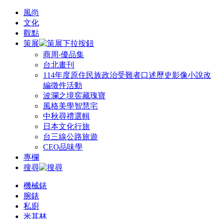
風尚
文化
觀點
策展
商周‧優品集
台北畫刊
114年度原住民族政治受難者口述歷史影像小說改
編徵件活動
波瀾之境窖藏瑰寶
風格美學智慧宅
中秋尋禮選輯
日本文化行旅
台三線公路旅遊
CEO品味學
專欄
搜尋
機械錶
腕錶
私廚
米其林