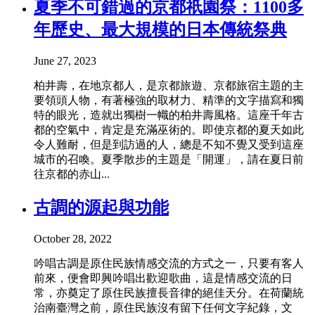
夏季不可錯過的京都祇園祭：1100多
年歷史、最大規模的日本傳統祭典
June 27, 2023
柏井壽，在地京都人，是京都旅遊、京都旅宿主題的主
要領頭人物，有著極強的取材力、精準的文字描寫和獨
特的眼光，造就出獨樹一幟的柏井壽風格。這座千年古
都的空氣中，肯定是充滿巫術的。即使京都的夏天如此
令人難耐，但是到訪過的人，總是不知不覺又受到這座
城市的召喚。夏季散步的主題是「開運」，請在夏日前
往京都的赤山...
古調的源起與功能
October 28, 2022
吟唱古調是原住民族情感交流的方式之一，只要有客人
前來，便會即興吟唱出歡迎歌曲，這是情感交流的日
常，亦奠定了原住民族擅長音律的絕佳天分。在荷蘭統
治南臺灣之前，原住民族沒有留下任何文字紀錄，文