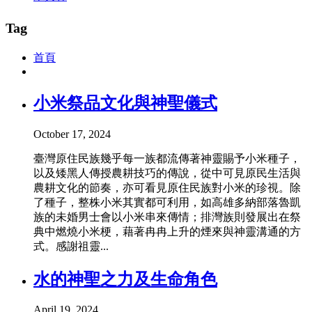
Tag
首頁
小米祭品文化與神聖儀式
October 17, 2024
臺灣原住民族幾乎每一族都流傳著神靈賜予小米種子，
以及矮黑人傳授農耕技巧的傳說，從中可見原民生活與
農耕文化的節奏，亦可看見原住民族對小米的珍視。除
了種子，整株小米其實都可利用，如高雄多納部落魯凱
族的未婚男士會以小米串來傳情；排灣族則發展出在祭
典中燃燒小米梗，藉著冉冉上升的煙來與神靈溝通的方
式。感謝祖靈...
水的神聖之力及生命角色
April 19, 2024