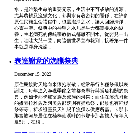
水，是維繫生命的重要元素，生活中不可或缺的資源，
尤其農耕及漁獵文化，都與水有著密切的關係，在許多
原住民族生命禮俗中，也需潔淨之水，讓人回歸清淨，
心靈神聖。祭典中的神聖之水凡是生命都需要水的滋
養，生老病死的傳統宗教儀式都離不開水。從嬰兒一出
生，哇哇大哭一聲，向這個世界宣布報到，接著第一件
事就是淨身洗澡...
表達謝意的漁獵祭典
December 15, 2023
原住民族對天地向來懷抱崇敬，經常舉行各種祭儀以表
謝忱，每年進入漁獵季節之前都會舉行與捕魚相關的祭
典，例如卡那卡那富族及鄒族的河祭；而住在溪流附近
的撒奇拉雅族及阿美族部落則有捕魚祭，邵族也有拜鰻
祭等等，祈求祖靈及天神賜予漁獲以供應所需。卡那卡
那富族河祭居住在楠梓仙溪畔的卡那卡那富族人每年入
夏5月，在梅...