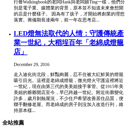
行冊Walkingbook的老闆Hank與老闆娘Ting一樣，他們分
別是電子業、媒體業的背景，原本並不知道未來會想開
的店是什麼樣子。 因為有了孩子，才開始將創業的理想
落實。籌備期長達兩年，前一年在思考店...
LED燈無法取代的人情：守護傳統產
業一世紀，大稻埕百年「老綿成燈籠
店」
December 29, 2016
走入迪化街北段，鮮豔絢麗，忍不住被大紅鮮黃的燈籠
吸引目光。這裡是老綿成燈籠，微光燈火守護這裡將近
一世紀，現在由第三代的美美姐接手掌管。從1915年美
美姐的爺爺開店至今，早已跨越一世紀。附近街廓變化
許多，歲月剝蝕屋況，不少住戶希望改善居住品質，便
聯手翻修老屋。而老綿成的房子則沒加入改造行列，維
持原本樣...
全站推薦