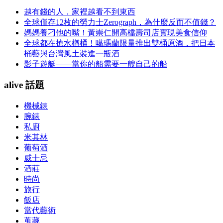
越有錢的人，家裡越看不到東西
全球僅存12枚的勞力士Zerograph，為什麼反而不值錢？
媽媽養刁他的嘴！黃崇仁開高檔壽司店實現美食信仰
全球都在搶水楢桶！噶瑪蘭限量推出雙桶原酒，把日本
桶藝與台灣風土裝進一瓶酒
影子遊艇——當你的船需要一艘自己的船
alive 話題
機械錶
腕錶
私廚
米其林
葡萄酒
威士忌
酒莊
時尚
旅行
飯店
當代藝術
蒐藏