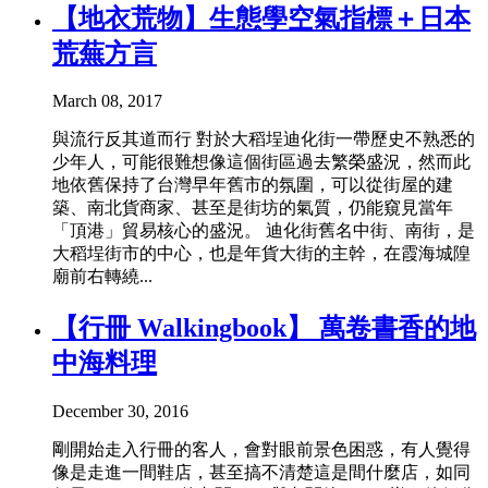
【地衣荒物】生態學空氣指標＋日本
荒蕪方言
March 08, 2017
與流行反其道而行 對於大稻埕迪化街一帶歷史不熟悉的
少年人，可能很難想像這個街區過去繁榮盛況，然而此
地依舊保持了台灣早年舊市的氛圍，可以從街屋的建
築、南北貨商家、甚至是街坊的氣質，仍能窺見當年
「頂港」貿易核心的盛況。 迪化街舊名中街、南街，是
大稻埕街市的中心，也是年貨大街的主幹，在霞海城隍
廟前右轉繞...
【行冊 Walkingbook】 萬卷書香的地
中海料理
December 30, 2016
剛開始走入行冊的客人，會對眼前景色困惑，有人覺得
像是走進一間鞋店，甚至搞不清楚這是間什麼店，如同