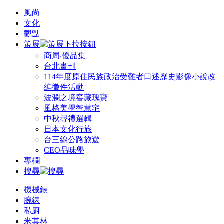
風尚
文化
觀點
策展
商周‧優品集
台北畫刊
114年度原住民族政治受難者口述歷史影像小說改
編徵件活動
波瀾之境窖藏瑰寶
風格美學智慧宅
中秋尋禮選輯
日本文化行旅
台三線公路旅遊
CEO品味學
專欄
搜尋
機械錶
腕錶
私廚
米其林