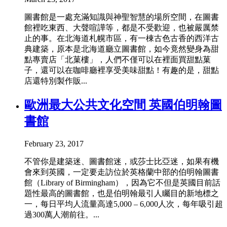
圖書館是一處充滿知識與神聖智慧的場所空間，在圖書
館裡吃東西、大聲喧譁等，都是不受歡迎，也被嚴厲禁
止的事。在北海道札幌市區，有一棟古色古香的西洋古
典建築，原本是北海道廳立圖書館，如今竟然變身為甜
點專賣店「北菓樓」，人們不僅可以在裡面買甜點菓
子，還可以在咖啡廳裡享受美味甜點！有趣的是，甜點
店還特別製作販...
歐洲最大公共文化空間 英國伯明翰圖
書館
February 23, 2017
不管你是建築迷、圖書館迷，或莎士比亞迷，如果有機
會來到英國，一定要走訪位於英格蘭中部的伯明翰圖書
館（Library of Birmingham），因為它不但是英國目前話
題性最高的圖書館，也是伯明翰最引人矚目的新地標之
一，每日平均人流量高達5,000 – 6,000人次，每年吸引超
過300萬人潮前往。...