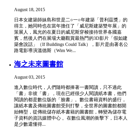
August 18, 2015
日本女建築師妹島和世是二○一○年建築「普利茲獎」的
得主，她同時也在當年擔任了「威尼斯建築雙年展」的
策展人，風光的在夏日的威尼斯穿梭接待世界各國嘉
賓，然後人們在展場大廳觀賞最熱門的3D影片「假如建
築會說話」（If Buildings Could Talk），影片是由著名公
路電影導演溫德斯（Wim We...
海之未來圖書館
August 03, 2015
進入數位時代，人們隨時都捧著一書閱讀，只不過此
「書」非彼「書」，現在已經很少人閱讀紙本書，他們
閱讀的都是數位版的「臉書」。數位書籍資料的盛行，
讓紙本書及傳統圖書館受到打擊，全世界的圖書館都開
始轉型，從傳統儲存紙本書籍的圖書館，轉變為儲存電
子資料的資訊媒體中心 。在數位風潮的衝擊下，日本人
是少數還懂得...