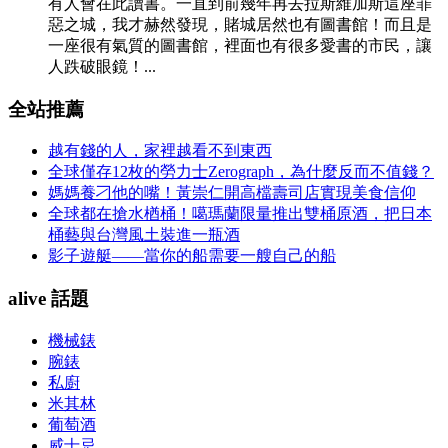
有人會在此讀書。一直到前幾年再去拉斯維加斯這座罪
惡之城，我才赫然發現，賭城居然也有圖書館！而且是
一座很有氣質的圖書館，裡面也有很多愛書的市民，讓
人跌破眼鏡！...
全站推薦
越有錢的人，家裡越看不到東西
全球僅存12枚的勞力士Zerograph，為什麼反而不值錢？
媽媽養刁他的嘴！黃崇仁開高檔壽司店實現美食信仰
全球都在搶水楢桶！噶瑪蘭限量推出雙桶原酒，把日本
桶藝與台灣風土裝進一瓶酒
影子遊艇——當你的船需要一艘自己的船
alive 話題
機械錶
腕錶
私廚
米其林
葡萄酒
威士忌