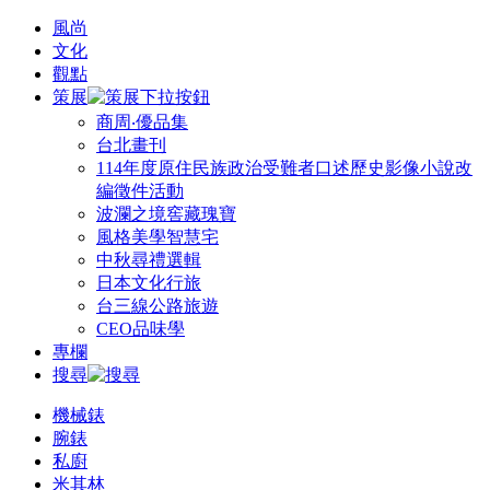
風尚
文化
觀點
策展
商周‧優品集
台北畫刊
114年度原住民族政治受難者口述歷史影像小說改
編徵件活動
波瀾之境窖藏瑰寶
風格美學智慧宅
中秋尋禮選輯
日本文化行旅
台三線公路旅遊
CEO品味學
專欄
搜尋
機械錶
腕錶
私廚
米其林