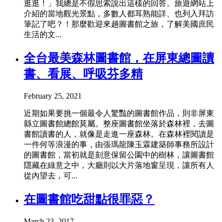
逛逛！」我總是不假思索說出這樣的回答。旅遊網站上
介紹的當地觀光景點，多數人都耳熟能詳、也列入拜訪
筆記了吧？！那麼歡迎來趟圖書館之旅，了解美國庶民
生活的文...
全台最美森林圖書館，在屏東總圖讀
書、看展、呼吸芬多精
February 25, 2021
近期如果要挑一個最令人驚豔的圖書館作品，則非屏東
縣立圖書館總館莫屬。整座圖書館坐落於森林裡，去圖
書館讀書的人，就像是走進一座森林。在森林裡閱讀是
一件何等浪漫的事，由張瑪龍陳玉霖建築師事務所設計
的圖書館，當初就是刻意保留公園中的樹林，讓圖書館
隱藏在綠意之中，大廳則以大片落地窗呈現，讓所有人
從內望去，可...
在圖書館吃甜點很罪惡？
March 23, 2017