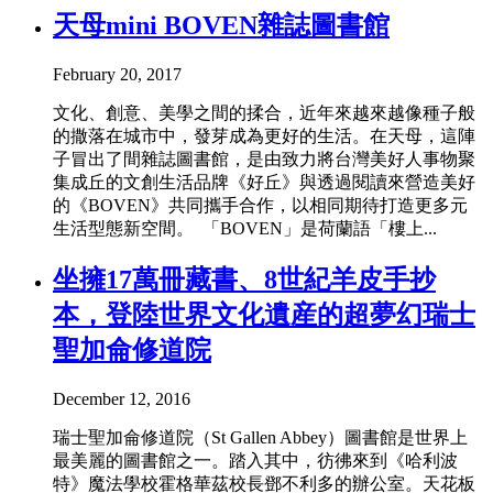
天母mini BOVEN雜誌圖書館
February 20, 2017
文化、創意、美學之間的揉合，近年來越來越像種子般
的撒落在城市中，發芽成為更好的生活。在天母，這陣
子冒出了間雜誌圖書館，是由致力將台灣美好人事物聚
集成丘的文創生活品牌《好丘》與透過閱讀來營造美好
的《BOVEN》共同攜手合作，以相同期待打造更多元
生活型態新空間。 「BOVEN」是荷蘭語「樓上...
坐擁17萬冊藏書、8世紀羊皮手抄
本，登陸世界文化遺産的超夢幻瑞士
聖加侖修道院
December 12, 2016
瑞士聖加侖修道院（St Gallen Abbey）圖書館是世界上
最美麗的圖書館之一。踏入其中，彷彿來到《哈利波
特》魔法學校霍格華茲校長鄧不利多的辦公室。天花板