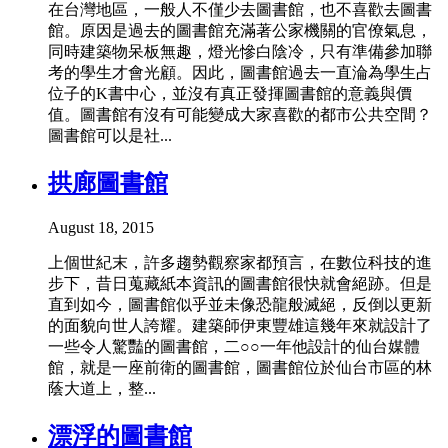
在台灣地區，一般人不僅少去圖書館，也不喜歡去圖書
館。原因是過去的圖書館充滿著公家機關的官僚氣息，
同時建築物呆板無趣，燈光慘白陰冷，只有準備參加聯
考的學生才會光顧。因此，圖書館過去一直淪為學生占
位子的K書中心，並沒有真正發揮圖書館的意義與價
值。圖書館有沒有可能變成大家喜歡的都市公共空間？
圖書館可以是社...
拱廊圖書館
August 18, 2015
上個世紀末，許多趨勢觀察家都預言，在數位科技的進
步下，昔日蒐藏紙本資訊的圖書館很快就會絕跡。但是
直到如今，圖書館似乎並未像恐龍般滅絕，反倒以更新
的面貌向世人誇耀。建築師伊東豐雄這幾年來就設計了
一些令人驚豔的圖書館，二○○一年他設計的仙台媒體
館，就是一座前衛的圖書館，圖書館位於仙台市區的林
蔭大道上，整...
漂浮的圖書館