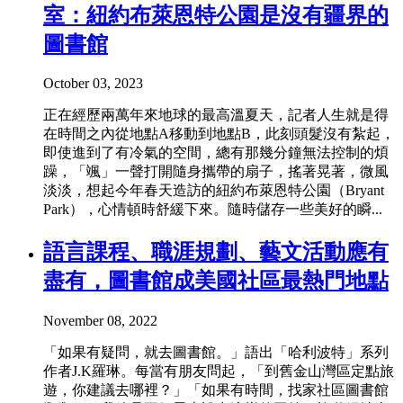
室：紐約布萊恩特公園是沒有疆界的
圖書館
October 03, 2023
正在經歷兩萬年來地球的最高溫夏天，記者人生就是得
在時間之內從地點A移動到地點B，此刻頭髮沒有紮起，
即使進到了有冷氣的空間，總有那幾分鐘無法控制的煩
躁，「颯」一聲打開隨身攜帶的扇子，搖著晃著，微風
淡淡，想起今年春天造訪的紐約布萊恩特公園（Bryant
Park），心情頓時舒緩下來。隨時儲存一些美好的瞬...
語言課程、職涯規劃、藝文活動應有
盡有，圖書館成美國社區最熱門地點
November 08, 2022
「如果有疑問，就去圖書館。」語出「哈利波特」系列
作者J.K羅琳。每當有朋友問起，「到舊金山灣區定點旅
遊，你建議去哪裡？」「如果有時間，找家社區圖書館