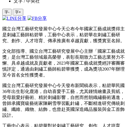
文字 / 中央社
字-
字+
國立台灣工藝研究發展中心今天公布今年國家工藝成就獎得主
是刺繡工藝師粘碧華，工藝中心表示，粘碧華在刺繡工藝研
究、創作、人才培育、傳承推廣有卓越貢獻，獲獎實至名歸。
文化部指導、國立台灣工藝研究發展中心主辦「國家工藝成就
獎」是台灣工藝領域最高榮譽，表彰長期致力工藝志業努力不
懈、具卓越成就及貢獻者，2023年國家工藝成就獎經評審團審
慎評定，通過由刺繡工藝師粘碧華獲獎，成為獎項2007年辦理
至今首名女性獲獎者。
國立台灣工藝研究發展中心今天發布新聞稿表示，粘碧華民國
36年出生彰化鹿港，自幼喜愛手工藝，尤其鍾情繪畫及剪紙，
受母親愛好藝術、精於刺繡影響，自然而然朝織繡藝術邁進，
曾師承國寶級藝術家陳嗣雪學習亂針繡，不斷精進研究傳統刺
繡、纖維、織物、結飾，也曾赴英國深造織品服裝與金工首飾
設計。
工藝中心表示，粘碧華對於刺繡工藝研究、創作、人才培育、