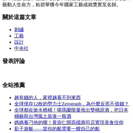
藝動人生命力，粘碧華獲今年國家工藝成就獎實至名歸。
關於這篇文章
刺繡
工藝
設計
中央社
發表評論
全站推薦
越有錢的人，家裡越看不到東西
全球僅存12枚的勞力士Zerograph，為什麼反而不值錢？
全球都在搶水楢桶！噶瑪蘭限量推出雙桶原酒，把日本
桶藝與台灣風土裝進一瓶酒
媽媽養刁他的嘴！黃崇仁開高檔壽司店實現美食信仰
影子遊艇——當你的船需要一艘自己的船