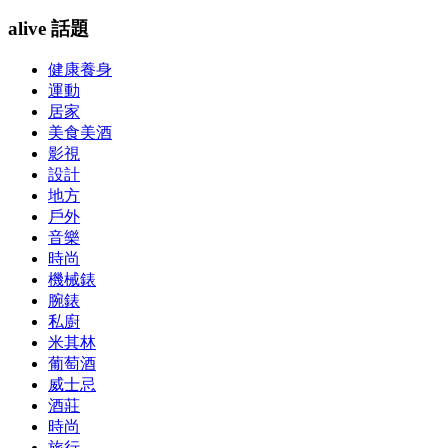
alive 話題
健康養身
運動
居家
美食美酒
影視
設計
地方
戶外
音樂
時尚
機械錶
腕錶
私廚
米其林
葡萄酒
威士忌
酒莊
時尚
旅行