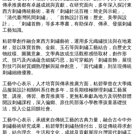
傳承推廣都有卓越成就與貢獻，在研究面向，多年深入探討東
西方刺繡傳統藝術，著有「刺繡針法百種：簡史與示範」、
「清代臺灣民間刺繡」、「首飾設計百種：歷史、美學與設
計」、「刺繡首飾」等多本專書，有助保存、傳承、發揚刺繡
工藝知識。
粘碧華創作融合東西方刺繡藝術，運用多元織繡技法與在地素
材，並以珠寶首飾、金銀、玉石等與刺繡工藝結合，自歷史文
物紋樣、圖騰意象、文學典故或生活觀察感悟取材，創作形
式、技巧及內涵蘊含細膩巧思，如可穿戴的「刺繡首飾」展現
對技巧與材質嫻熟理解與延伸創意，「當代繡畫」則呈現傳統
刺繡細緻優雅。
工藝中心表示，人才培育與傳承推廣方面，粘碧華曾在大學織
品服裝設計相關科系任教多年，並長期積極辦理刺繡工藝展
覽、講座、傳習、教育推廣等，更無私奉獻為地方及弱勢群體
開設刺繡課程，深入偏鄉、原住民部落小學教導孩童基礎技
法，投入公益回饋社會。
工藝中心表示，承續來自傳統工藝的古典力量，融合古今中外
刺繡藝術研究成果，粘碧華對刺繡熱情付出，並從傳統尋求創
新，結合理念、生活和文化，成就及貢獻展現台灣當代刺繡工