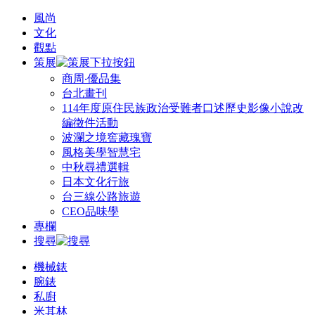
風尚
文化
觀點
策展
商周‧優品集
台北畫刊
114年度原住民族政治受難者口述歷史影像小說改
編徵件活動
波瀾之境窖藏瑰寶
風格美學智慧宅
中秋尋禮選輯
日本文化行旅
台三線公路旅遊
CEO品味學
專欄
搜尋
機械錶
腕錶
私廚
米其林