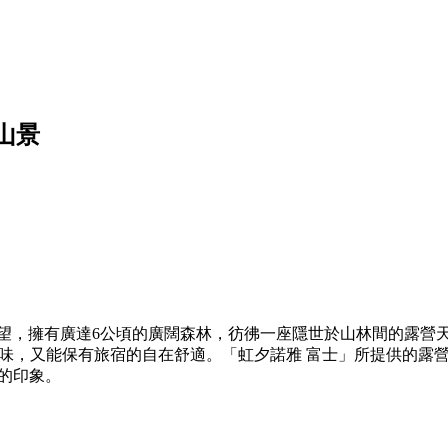
山景
擁有廣達6公頃的廣闊森林，彷彿一座隱世於山林間的露營天堂。在歐
時尚品味，又能保有旅宿的自在舒適。「虹夕諾雅 富士」所提供的
g的印象。