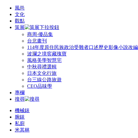
風尚
文化
觀點
策展
商周‧優品集
台北畫刊
114年度原住民族政治受難者口述歷史影像小說改
波瀾之境窖藏瑰寶
風格美學智慧宅
中秋尋禮選輯
日本文化行旅
台三線公路旅遊
CEO品味學
專欄
搜尋
機械錶
腕錶
私廚
米其林