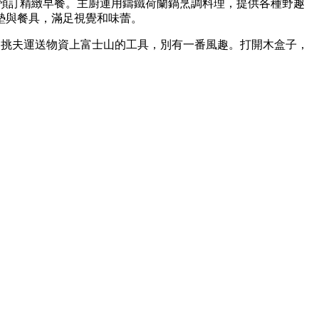
預訂精緻早餐。主廚運用鑄鐵荷蘭鍋烹調料理，提供各種野趣
墊與餐具，滿足視覺和味蕾。
是昔日挑夫運送物資上富士山的工具，別有一番風趣。打開木盒子，