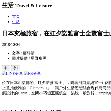
生活
Travel & Leisure
首頁
生活
日本究極旅宿，在虹夕諾雅富士全覽富士
2018/10/04
文字 / 廖靜清
圖片提供 / 星野集團
字-
字+
位在日本山梨縣的「虹夕諾雅 富士」，隔著河口湖與富士山相望，
上意指優雅的「Glamorous」，讓戶外生活遊憩結合現代
痕設計的Cabin，空間小巧但五臟俱全，跳脫一般對於Glampin