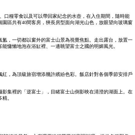
地圖、口糧零食以及可以帶回家紀念的水壺，在入住期間，隨時能
園區共有40間客房，狹長房型面向湖光山色，放眼望向玻璃窗
氤氳，一切都以窗外的富士山景為視覺焦點。走出露台，放置一
客能慵懶地泡在浴缸裡、一邊眺望富士之國的明媚風光。
楓紅，為頂級旅宿增添幾許繽紛色彩。飯店針對各個季節安排戶
攝影集裡的「逆富士」，目睹富士山倒影映在清澄的湖面上。在
多精。