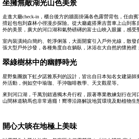
坐擁無敵湖光山色美景
走進大廳check-in，櫃台後方的牆面掛滿各色露營背包，
揹起包包到森林小徑漫步探險。從大廳處搭乘吉普車上山到客
外的美景，廣大的河口湖和氣勢磅礡的富士山映入眼簾，感受
室內裝潢純白簡約、乾淨俐落，大面開窗引入戶外光線，散發
張大型戶外沙發，各種角度自在躺臥，沐浴在大自然的懷抱裡
翠綠樹林中的幽靜時光
星野集團旗下虹夕諾雅系列的設計，皆出自日本知名女建築師
外活動，例如空中瑜珈、手沖咖啡教學、天文觀星等。
來到河口湖，千萬別錯過獨木舟行程，跟著專業教練划行在河
山間林道騎馬也非常過癮！嚮導沿路解說地質環境及動植物生
開心大啖在地極上美味