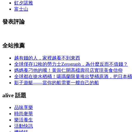
虹夕諾雅
富士山
發表評論
全站推薦
越有錢的人，家裡越看不到東西
全球僅存12枚的勞力士Zerograph，為什麼反而不值錢？
媽媽養刁他的嘴！黃崇仁開高檔壽司店實現美食信仰
全球都在搶水楢桶！噶瑪蘭限量推出雙桶原酒，把日本桶
影子遊艇——當你的船需要一艘自己的船
alive 話題
品味享樂
時尚奢華
樂活養生
活動快訊