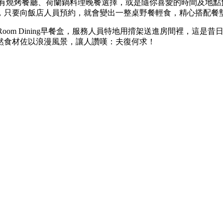
」有燒烤餐廳、荷蘭鍋料理晚餐選擇，或是隨你喜愛的時間及地點
，只要向飯店人員預約，就會變出一整桌野餐輕食，精心搭配餐
Room Dining早餐盒，服務人員特地用揹架送進房間裡，這
然食材佐以浪漫風景，讓人讚嘆：夫復何求！