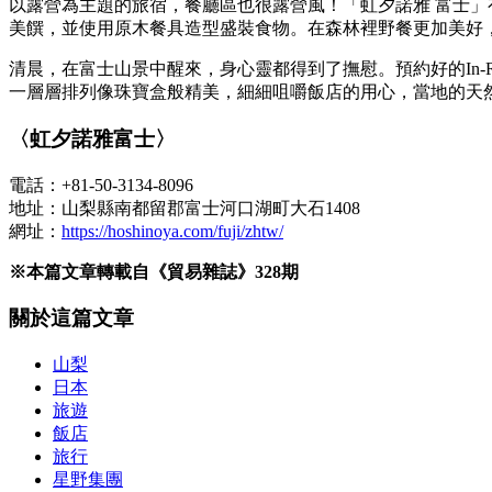
以露營為主題的旅宿，餐廳區也很露營風！「虹夕諾雅 富士
美饌，並使用原木餐具造型盛裝食物。在森林裡野餐更加美好
清晨，在富士山景中醒來，身心靈都得到了撫慰。預約好的In-
一層層排列像珠寶盒般精美，細細咀嚼飯店的用心，當地的天
〈虹夕諾雅富士〉
電話：+81-50-3134-8096
地址：山梨縣南都留郡富士河口湖町大石1408
網址：
https://hoshinoya.com/fuji/zhtw/
※本篇文章轉載自《貿易雜誌》328期
關於這篇文章
山梨
日本
旅遊
飯店
旅行
星野集團