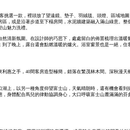
任由賓客挑選一款，裡頭放了望遠鏡、墊子、羽絨毯、頭燈、區域
房區，或是沿著步道至下榻房間，水泥牆建築融入滿山綠意。整個
聖山魅力洗禮。
自然清新氛圍。在設計師的巧思下，處處留白的佈置梳理出溫暖
；到了晚上，露台還會點燃溫暖的爐火。浴室窗景也是一絕，住
東利惠之手，40間客房造型極簡，錯落在繁茂林木間。深秋漫天
口湖上，以另一種角度仰望富士山，天氣晴朗時，還有機會看到
態，身體配合馬兒的律動協調身心，大口呼吸富士山麓滿滿的芬