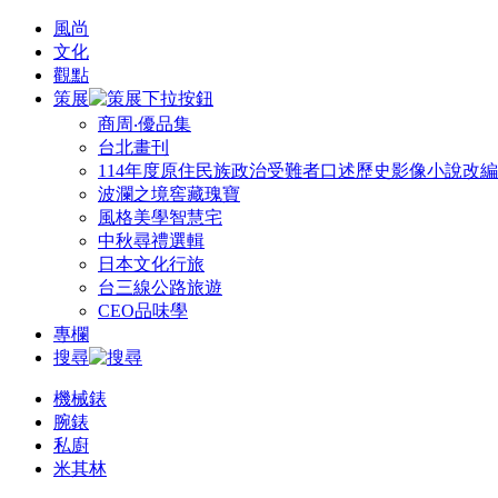
風尚
文化
觀點
策展
商周‧優品集
台北畫刊
114年度原住民族政治受難者口述歷史影像小說改
波瀾之境窖藏瑰寶
風格美學智慧宅
中秋尋禮選輯
日本文化行旅
台三線公路旅遊
CEO品味學
專欄
搜尋
機械錶
腕錶
私廚
米其林