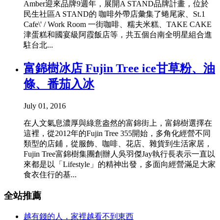
Amber迎來品牌9週年，展開A STAND品牌計畫，位於
民生社區A STAND的 咖啡外帶店彙集了蜷尾家、St.1
Cafe\' / Work Room 一街咖啡、糯夫米糕、TAKE CAKE
津蛋糕和國宴級阿霞飯店等，共五個台南全明星組合進
駐台北...
富錦樹冰店 Fujin Tree ice甘草粉、油
條、番茄入冰
July 01, 2016
在人文氣息濃厚與綠意盎然的富錦街上，富錦樹選擇在
這裡，從2012年的Fujin Tree 355開始，多角化經營不同
類型的店鋪，從服飾、咖啡、花店、雜貨到生活家居，
Fujin Tree富錦樹集團創辦人吳羽傑Jay執行長表示一直以
來都是以「Lifestyle」的精神出發，多面向經營滿足大家
食衣住行的基...
全站推薦
越有錢的人，家裡越看不到東西