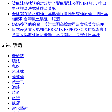
被麻辣鍋耽誤的烘焙坊？饗麻饗辣公開VIP點心，推出
中秋禮盒法式菠蘿蛋黃酥
全球都在搶水楢桶！噶瑪蘭限量推出雙桶原酒，把日本
桶藝與台灣風土裝進一瓶酒
媽媽養刁他的嘴！黃崇仁開高檔壽司店實現美食信仰
日本表參道人氣麵包BREAD, ESPRESSO &插旗永康！
負責人揭海外展店最難：不是開店，是守住日本味
alive 話題
機械錶
腕錶
私廚
米其林
葡萄酒
威士忌
酒莊
時尚
旅行
飯店
當代藝術