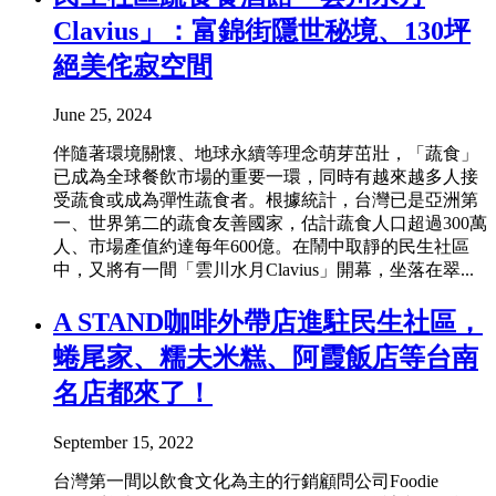
Clavius」：富錦街隱世秘境、130坪
絕美侘寂空間
June 25, 2024
伴隨著環境關懷、地球永續等理念萌芽茁壯，「蔬食」
已成為全球餐飲市場的重要一環，同時有越來越多人接
受蔬食或成為彈性蔬食者。根據統計，台灣已是亞洲第
一、世界第二的蔬食友善國家，估計蔬食人口超過300萬
人、市場產值約達每年600億。在鬧中取靜的民生社區
中，又將有一間「雲川水月Clavius」開幕，坐落在翠...
A STAND咖啡外帶店進駐民生社區，
蜷尾家、糯夫米糕、阿霞飯店等台南
名店都來了！
September 15, 2022
台灣第一間以飲食文化為主的行銷顧問公司Foodie