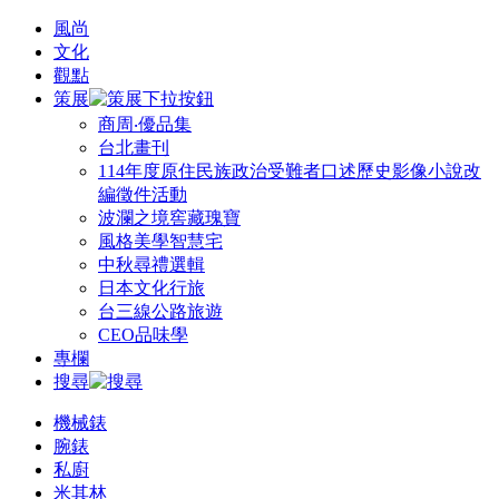
風尚
文化
觀點
策展
商周‧優品集
台北畫刊
114年度原住民族政治受難者口述歷史影像小說改
編徵件活動
波瀾之境窖藏瑰寶
風格美學智慧宅
中秋尋禮選輯
日本文化行旅
台三線公路旅遊
CEO品味學
專欄
搜尋
機械錶
腕錶
私廚
米其林