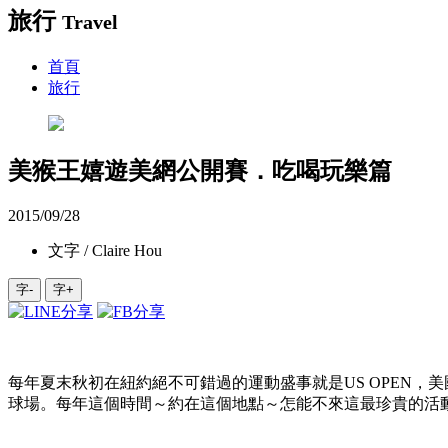
旅行
Travel
首頁
旅行
美猴王嬉遊美網公開賽．吃喝玩樂篇
2015/09/28
文字 / Claire Hou
字-
字+
每年夏末秋初在紐約絕不可錯過的運動盛事就是US OPEN
球場。每年這個時間～約在這個地點～怎能不來這最珍貴的活