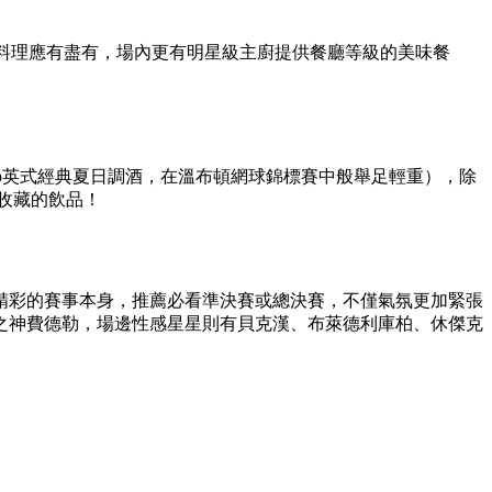
風情料理應有盡有，場內更有明星級主廚提供餐廳等級的美味餐
’s Cup英式經典夏日調酒，在溫布頓網球錦標賽中般舉足輕重），除
得收藏的飲品！
精彩的賽事本身，推薦必看準決賽或總決賽，不僅氣氛更加緊張
球之神費德勒，場邊性感星星則有貝克漢、布萊德利庫柏、休傑克