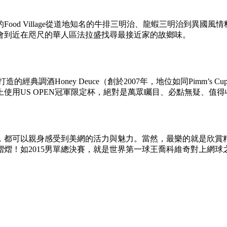
ood Village從道地知名的牛排三明治、龍蝦三明治到異國
會到近在咫尺的華人區法拉盛找尋最接近家的故鄉味。
的經典調酒Honey Deuce（創於2007年，地位如同Pimm
使用US OPEN冠軍限定杯，絕對是萬眾矚目、必點無疑、值
，都可以親身感受到美網的活力與魅力。當然，最樂的就是欣賞
熠！如2015男單總決賽，就是世界第一球王喬科維奇對上網