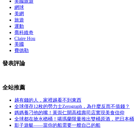
美國旅遊
網球
美網
旅遊
運動
喬科維奇
Claire Hou
美國
費德勒
發表評論
全站推薦
越有錢的人，家裡越看不到東西
全球僅存12枚的勞力士Zerograph，為什麼反而不值錢？
媽媽養刁他的嘴！黃崇仁開高檔壽司店實現美食信仰
全球都在搶水楢桶！噶瑪蘭限量推出雙桶原酒，把日本桶
影子遊艇——當你的船需要一艘自己的船