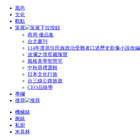
風尚
文化
觀點
策展
商周‧優品集
台北畫刊
114年度原住民族政治受難者口述歷史影像小說改
波瀾之境窖藏瑰寶
風格美學智慧宅
中秋尋禮選輯
日本文化行旅
台三線公路旅遊
CEO品味學
專欄
搜尋
機械錶
腕錶
私廚
米其林