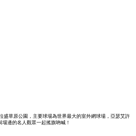
法拉盛草原公園，主要球場為世界最大的室外網球場，亞瑟艾許
與場邊的名人觀眾一起搖旗吶喊！