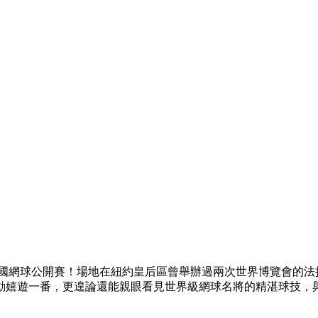
，美國網球公開賽！場地在紐約皇后區曾舉辦過兩次世界博覽會的
動嬉遊一番，更遑論還能親眼看見世界級網球名將的精湛球技，