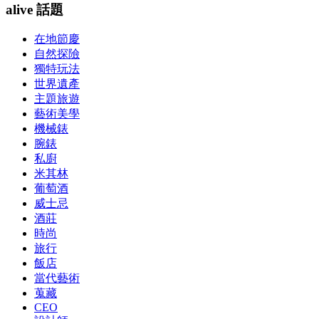
alive 話題
在地節慶
自然探險
獨特玩法
世界遺產
主題旅遊
藝術美學
機械錶
腕錶
私廚
米其林
葡萄酒
威士忌
酒莊
時尚
旅行
飯店
當代藝術
蒐藏
CEO