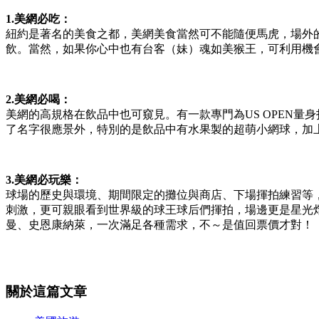
1.美網必吃：
紐約是著名的美食之都，美網美食當然可不能隨便馬虎，場外的F
飲。當然，如果你心中也有台客（妹）魂如美猴王，可利用機
2.美網必喝：
美網的高規格在飲品中也可窺見。有一款專門為US OPEN量身打造
了名字很應景外，特別的是飲品中有水果製的超萌小網球，加上
3.美網必玩樂：
球場的歷史與環境、期間限定的攤位與商店、下場揮拍練習等
刺激，更可親眼看到世界級的球王球后們揮拍，場邊更是星光熠
曼、史恩康納萊，一次滿足各種需求，不～是值回票價才對！
關於這篇文章