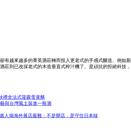
卻有越來越多的菁英酒莊轉而投入更老式的手感式釀造。例如新
酒莊則已改採老式的木造垂直式榨汁機了。是頑抗的拒絕科技，或
中秋禮盒法式菠蘿蛋黃酥
藝與台灣風土裝進一瓶酒
永康！負責人揭海外展店最難：不是開店，是守住日本味