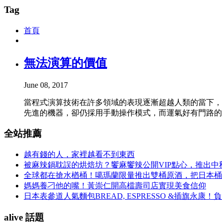
Tag
首頁
無法演算的價值
June 08, 2017
當程式演算技術在許多領域的表現逐漸超越人類的當下，
先進的機器，卻仍採用手動操作模式，而運氣好有門路的
全站推薦
越有錢的人，家裡越看不到東西
被麻辣鍋耽誤的烘焙坊？饗麻饗辣公開VIP點心，推出
全球都在搶水楢桶！噶瑪蘭限量推出雙桶原酒，把日本桶
媽媽養刁他的嘴！黃崇仁開高檔壽司店實現美食信仰
日本表參道人氣麵包BREAD, ESPRESSO &插旗
alive 話題