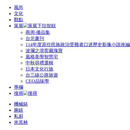
風尚
文化
觀點
策展
商周‧優品集
台北畫刊
114年度原住民族政治受難者口述歷史影像小說改
波瀾之境窖藏瑰寶
風格美學智慧宅
中秋尋禮選輯
日本文化行旅
台三線公路旅遊
CEO品味學
專欄
搜尋
機械錶
腕錶
私廚
米其林