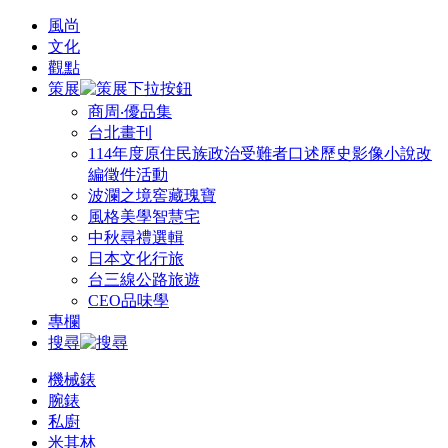
風尚
文化
觀點
策展
商周‧優品集
台北畫刊
114年度原住民族政治受難者口述歷史影像小說改
編徵件活動
波瀾之境窖藏瑰寶
風格美學智慧宅
中秋尋禮選輯
日本文化行旅
台三線公路旅遊
CEO品味學
專欄
搜尋
機械錶
腕錶
私廚
米其林