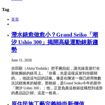
Tag
首頁
潛水錶愈做愈小？Grand Seiko「潮
汐 Ushio 300」揭開高級運動錶新趨
勢
June 11, 2026
吉田顯（Akira Yoshida）把手腕抬起，讓光線直接打在
那枚腕錶的錶耳上。「你看，光是這樣反射到你眼睛
的。」他說這句話的語氣，像是在陳述一個已經用無數
次試錯換來的秘密。那枚錶，是Grand Seiko今年的新作
「潮汐 Ushio 300」；他，正是負責這枚錶從構想到成形
的產品設計師。這是一枚表...
原住民族工藝定義時尚新價值