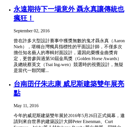
永遠期待下一場意外 聶永真讓傳統也
瘋狂！
September 02, 2016
曾在許多大型設計賽事中獲獎無數的鬼才聶永真（Aaron
Nieh），堪稱台灣獨具指標性的平面設計師，不僅多次
擔任知名藝人的專輯封面設計，還因此榮獲金曲獎肯
定，更曾參與過第50屆金馬獎（Golden Horse Awards）
及總統蔡英文（Tsai Ing-wen）競選時的視覺設計，無疑
是當代一顆閃耀...
台南囝仔朱志康 威尼斯建築雙年展亮
點
May 11, 2016
今年的威尼斯建築雙年展於2016年5月26日正式揭幕，邀
請到來自世界的建築設計大師Peter Eisenman、Curt