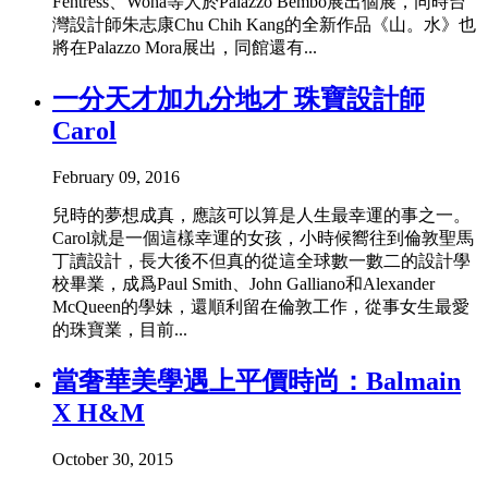
Fentress、Woha等人於Palazzo Bembo展出個展，同時台
灣設計師朱志康Chu Chih Kang的全新作品《山。水》也
將在Palazzo Mora展出，同館還有...
一分天才加九分地才 珠寶設計師
Carol
February 09, 2016
兒時的夢想成真，應該可以算是人生最幸運的事之一。
Carol就是一個這樣幸運的女孩，小時候嚮往到倫敦聖馬
丁讀設計，長大後不但真的從這全球數一數二的設計學
校畢業，成爲Paul Smith、John Galliano和Alexander
McQueen的學妹，還順利留在倫敦工作，從事女生最愛
的珠寶業，目前...
當奢華美學遇上平價時尚：Balmain
X H&M
October 30, 2015