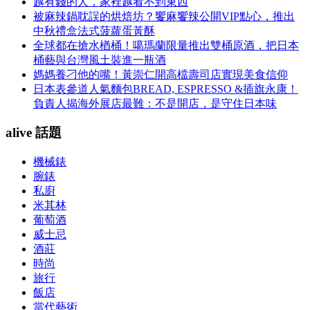
越有錢的人，家裡越看不到東西
被麻辣鍋耽誤的烘焙坊？饗麻饗辣公開VIP點心，推出
中秋禮盒法式菠蘿蛋黃酥
全球都在搶水楢桶！噶瑪蘭限量推出雙桶原酒，把日本
桶藝與台灣風土裝進一瓶酒
媽媽養刁他的嘴！黃崇仁開高檔壽司店實現美食信仰
日本表參道人氣麵包BREAD, ESPRESSO &插旗永康！
負責人揭海外展店最難：不是開店，是守住日本味
alive 話題
機械錶
腕錶
私廚
米其林
葡萄酒
威士忌
酒莊
時尚
旅行
飯店
當代藝術