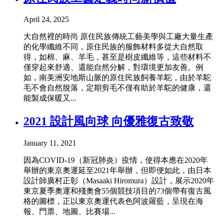
April 24, 2025
大自然裡的時尚 原住民族傳統工藝美學與工廠大量生產
的化學纖維不同，原住民族的服飾材料多從大自然取
得，如棉、麻、羊毛，甚至是樹皮纖維等，這些材料不
僅穿起來舒適、還能自然分解，對環境更加友善。例
如，南美洲安地斯山脈的原住民族飼養羊駝，由於羊駝
毛不會自然脫落，定期剪毛不僅有助於羊駝的健康，還
能製成保暖又...
2021 設計風向球 向優雅復古致敬
January 11, 2021
因為COVID-19（新冠肺炎）疫情，使得本應在2020年
舉辦的東京奧運延至2021年舉辦，但即便如此，由日本
設計師廣村正彰（Masaaki Hiromura）設計，展示2020年
東京夏季奧運和殘奧會55個競技項目的73個帶有復古風
格的圖標，正以東京奧運代表色阿波羅藍，呈現在海
報、門票、地圖、比賽場...