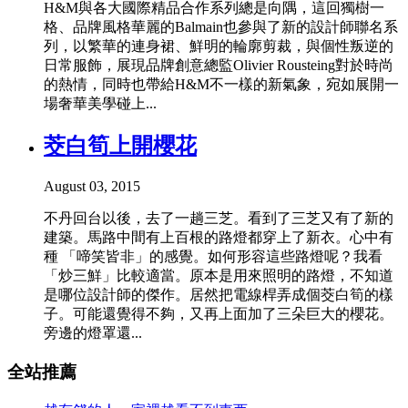
H&M與各大國際精品合作系列總是向隅，這回獨樹一
格、品牌風格華麗的Balmain也參與了新的設計師聯名系
列，以繁華的連身裙、鮮明的輪廓剪裁，與個性叛逆的
日常服飾，展現品牌創意總監Olivier Rousteing對於時尚
的熱情，同時也帶給H&M不一樣的新氣象，宛如展開一
場奢華美學碰上...
茭白筍上開櫻花
August 03, 2015
不丹回台以後，去了一趟三芝。看到了三芝又有了新的
建築。馬路中間有上百根的路燈都穿上了新衣。心中有
種 「啼笑皆非」的感覺。如何形容這些路燈呢？我看
「炒三鮮」比較適當。原本是用來照明的路燈，不知道
是哪位設計師的傑作。居然把電線桿弄成個茭白筍的樣
子。可能還覺得不夠，又再上面加了三朵巨大的櫻花。
旁邊的燈罩還...
全站推薦