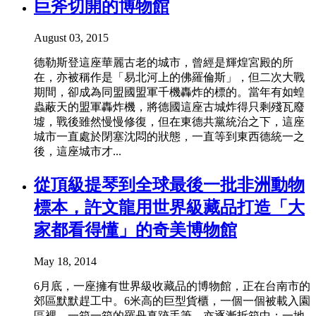
巨斧切開的博物館
August 03, 2015
德勒斯登這座華麗古老的城市，曾經是輝煌宮殿的所
在，亦被稱作是「易北河上的佛羅倫斯」，但二次大戰
期間，卻成為同盟國盟軍千機轟炸的標的。當年有如蝗
蟲蔽天的盟軍轟炸機，將德國這座古城炸得只剩殘瓦廢
墟，戰後雖然慢慢修復，但在東德共黨統治之下，這座
城市一直處於閉塞沈悶的狀態，一直等到東西德統一之
後，這座城市才...
從頂級提琴到全球最後一批非洲動物
標本，許文龍用世界級藏品打造「大
家都看得懂」的奇美博物館
May 18, 2014
6月底，一座擁有世界級收藏品的博物館，正在台南市的
郊區默默趕工中。6米高的巨型貨櫃，一個一個被載入園
區裡，一箱一箱的羅丹真跡手筆，亦逐漸拆箱中；一地