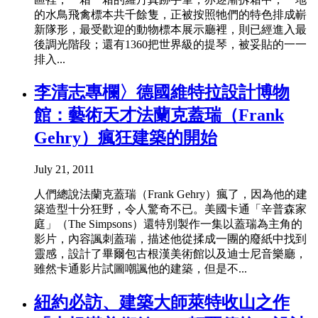
的水鳥飛禽標本共千餘隻，正被按照牠們的特色排成嶄
新隊形，最受歡迎的動物標本展示廳裡，則已經進入最
後調光階段；還有1360把世界級的提琴，被妥貼的一一
排入...
李清志專欄〉德國維特拉設計博物
館：藝術天才法蘭克蓋瑞（Frank
Gehry）瘋狂建築的開始
July 21, 2011
人們總說法蘭克蓋瑞（Frank Gehry）瘋了，因為他的建
築造型十分狂野，令人驚奇不已。美國卡通「辛普森家
庭」（The Simpsons）還特別製作一集以蓋瑞為主角的
影片，內容諷刺蓋瑞，描述他從揉成一團的廢紙中找到
靈感，設計了畢爾包古根漢美術館以及迪士尼音樂廳，
雖然卡通影片試圖嘲諷他的建築，但是不...
紐約必訪、建築大師萊特收山之作