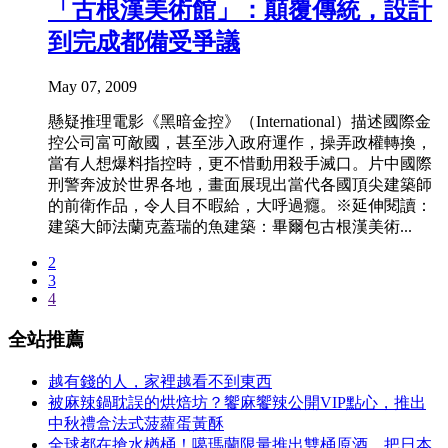
「古根漢美術館」：顛覆傳統，設計
到完成都備受爭議
May 07, 2009
懸疑推理電影《黑暗金控》（International）描述國際金
控公司富可敵國，甚至涉入政府運作，操弄政權轉換，
當有人想爆料指控時，更不惜動用殺手滅口。片中國際
刑警奔波於世界各地，畫面展現出當代各國頂尖建築師
的前衛作品，令人目不暇給，大呼過癮。※延伸閱讀：
建築大師法蘭克蓋瑞的魚建築：畢爾包古根漢美術...
2
3
4
全站推薦
越有錢的人，家裡越看不到東西
被麻辣鍋耽誤的烘焙坊？饗麻饗辣公開VIP點心，推出
中秋禮盒法式菠蘿蛋黃酥
全球都在搶水楢桶！噶瑪蘭限量推出雙桶原酒，把日本