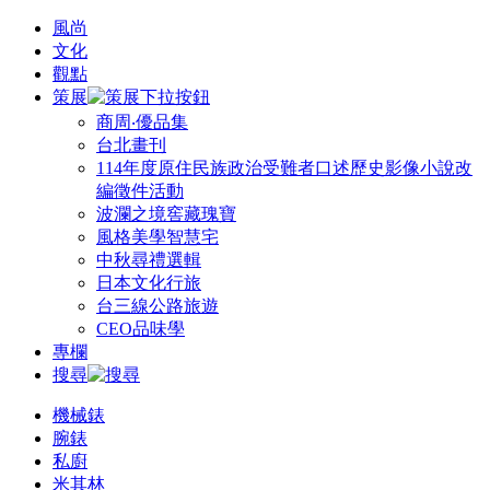
風尚
文化
觀點
策展
商周‧優品集
台北畫刊
114年度原住民族政治受難者口述歷史影像小說改
編徵件活動
波瀾之境窖藏瑰寶
風格美學智慧宅
中秋尋禮選輯
日本文化行旅
台三線公路旅遊
CEO品味學
專欄
搜尋
機械錶
腕錶
私廚
米其林