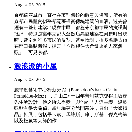
August 03, 2015
京都這座城市一直存在著對傳統的敬意與保護，所有的
京都市民體內似乎都流著保衞傳統建築的血液。過去曾
經有一些新建築出現在市區，都惹來京都市民的抗議與
批評，特別是當年京都大倉飯店高層建築在河原町出現
時，曾引起許多市民的反對、甚至抵制，很多名勝古蹟
在門口張貼海報，揚言「不歡迎住大倉飯店的人來參
觀」，可見京都...
激浪派的小屋
August 03, 2015
龐畢度藝術中心梅茲分館（Pompidou\'s hats - Centre
Pompidou-Metz），是由二○一四年普利茲克獎得主坂茂
先生所設計，他之所以得獎，與他的「人道主義」建築
觀點有很大關係。當年梅茲分館開幕時，展出「大師精
品」特展，包括畢卡索、馬諦斯、康丁斯基、傑克梅第
以及杜象等大師的作...