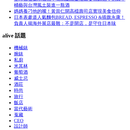
桶藝與台灣風土裝進一瓶酒
媽媽養刁他的嘴！黃崇仁開高檔壽司店實現美食信仰
日本表參道人氣麵包BREAD, ESPRESSO &插旗永康！
負責人揭海外展店最難：不是開店，是守住日本味
alive 話題
機械錶
腕錶
私廚
米其林
葡萄酒
威士忌
酒莊
時尚
旅行
飯店
當代藝術
蒐藏
CEO
設計師