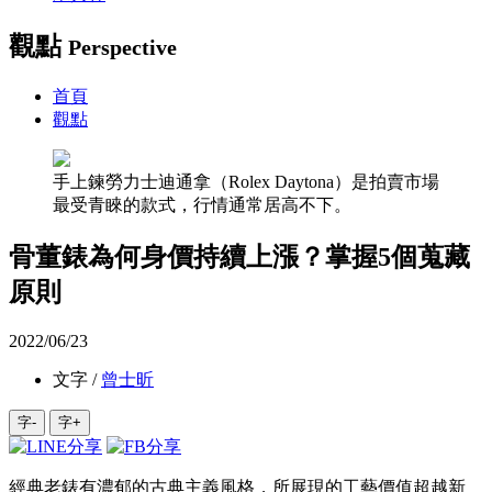
觀點
Perspective
首頁
觀點
手上鍊勞力士迪通拿（Rolex Daytona）是拍賣市場
最受青睞的款式，行情通常居高不下。
骨董錶為何身價持續上漲？掌握5個蒐藏
原則
2022/06/23
文字 /
曾士昕
字-
字+
經典老錶有濃郁的古典主義風格，所展現的工藝價值超越新