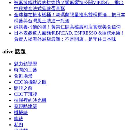
被麻辣鍋耽誤的烘焙坊？饗麻饗辣公開VIP點心，推出
中秋禮盒法式菠蘿蛋黃酥
全球都在搶水楢桶！噶瑪蘭限量推出雙桶原酒，把日本
桶藝與台灣風土裝進一瓶酒
媽媽養刁他的嘴！黃崇仁開高檔壽司店實現美食信仰
日本表參道人氣麵包BREAD, ESPRESSO &插旗永康！
負責人揭海外展店最難：不是開店，是守住日本味
alive 話題
魅力領導學
時間的工藝
食刻場景
CEO的攝影之眼
開瓶之前
CEO下班後
抽屜裡的時光機
發現酷建築
機械錶
腕錶
私廚