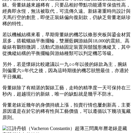
錶。骨董錶越來越稀有，只要品相好帶點功能通常保值性高，
經典即永恆，無法被取代，可流傳久遠。新錶著重時尚設計與
天馬行空的創意，即使正裝錶偏向復刻款，仍缺乏骨董老錶珍
稀的特性。
若以機械結構來看，早期骨董錶的機芯以條形夾板與鎏金材質
居多，搭載螺絲平衡擺輪，雙層藍鋼游絲與18,000的震頻。高
級錶有鵝頸微調，活動式游絲固定裝置與鬍鬚形擒縱叉，其中
從擒縱結構的平衡擺輪與游絲種類可以判定機芯等級。
另外，若是懷錶比較建議以一九○○年以後的錶款為主，腕錶
則偏重六○年代之後，因為這時期後的機芯狀態最佳，亦適於
平日佩戴。
骨董錶除了有精湛的製錶工藝，走時的精準度一天可保持在三
秒內，超越現行的新錶，唯一的缺點就是幾乎不防水。
骨董老錶近幾年的身價持續上漲，拍賣行情也屢創新高，主要
原因還是在於它的稀有性與工藝價值，可以遵循以下幾項蒐藏
原則。