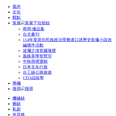
風尚
文化
觀點
策展
商周‧優品集
台北畫刊
114年度原住民族政治受難者口述歷史影像小說改
編徵件活動
波瀾之境窖藏瑰寶
風格美學智慧宅
中秋尋禮選輯
日本文化行旅
台三線公路旅遊
CEO品味學
專欄
搜尋
機械錶
腕錶
私廚
米其林