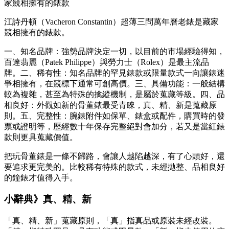
江詩丹頓（Vacheron Constantin）超薄三問萬年曆老錶是藏家
競相擁有的錶款。
一、知名品牌：強勢品牌決定一切，以目前的市場經驗得知，
百達翡麗（Patek Philippe）與勞力士（Rolex）是最主流品
牌。二、稀有性：知名品牌的罕見錶款或限量款式一向讓錶迷
爭相擁有，在競標下通常可創高價。三、具備功能：一般結構
較為複雜，甚至為特殊的擒縱機制，是屬於蒐藏等級。四、品
相良好：外觀如新的骨董錶最受青睞，真、精、新是蒐藏原
則。五、完整性：腕錶附件如保單、錶盒或配件，購買時的發
票或證明等，歷經數十年保存完整絕對會加分，若又是當紅錶
款則更具蒐藏價值。
把玩骨董錶是一條不歸路，會讓人越陷越深，有了心頭好，還
要追求更完美的。比較稀有特殊的款式，未經拋整、品相良好
的鐘錶才值得入手。
小辭典》真、精、新
「真、精、新」蒐藏原則，「真」指真品或原裝未經改裝。