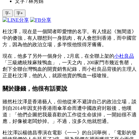
文字 / 林秀娟
字-
字+
杜汶澤，現在是一個聞者即愛憎的名字。有人憶起《無間道》
中的傻強，有人聯想到一身肌肉，有人會想到香港，而中國官
方，因為他的政治立場，多半恨他恨得牙癢癢。
現在，他多了另外一個身分，2月底，在全聯上架的
小杜良品
「三級總統辣麻辣鴨血」，一天之內，200家門市幾近售罄，
創下全聯台灣鴨血的開賣銷售紀錄，而小杜良品背後的主理人
正是杜汶澤，他的人，就跟他賣的鴨血一樣嗆辣。
關於賺錢，他很有話要說
雖然杜汶澤是香港藝人，但他從來不避諱自己的政治立場，談
到自2014年因支持香港雨傘革命而遭中國政府封殺後，他嘆
道：「他們企圖把我最喜歡的工作從生命拔掉，一開始很不適
應，好像被老闆炒掉。」不過，沒多久他就想通。
杜汶澤以楊德昌導演在電影《一一》的台詞舉例，「電影的發