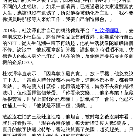
明使我們的人生延長了3倍，因為我們在裡面獲得了至少兩倍
不同的人生經驗。」如果一個演員，已經過著比大家還豐富的
人生，應該也沒有遺憾了，所以他從被動化為主動，「我不要
像演員時那樣等人來給工作，我要自己創造機會。」
2018年，杜汶澤創辦自己的網絡傳媒平台「
杜汶澤喱騷
」，去
年則成立小杜良品，將台灣食品販售到香港，近期還發行自己
的NFT，從人生低潮中蹲下再站起，他的生活就像陀螺般轉個
不停。訪談中，他反覆拿起計算機，講起數字時滔滔不絕，彷
彿過去的藝人身分已消逝，現在的他，反倒像是要拓展更多商
機的企業CEO。
杜汶澤率直表示，「因為數字最真實。」放下手機，他悠悠說
了下去。「當藝人時什麼都不喜歡看，連劇本都不看，都看車
看錶。」香港藝人什麼樣，他再清楚不過，轉身不去看的都很
聰明，但他選擇當個笨蛋。「你看余文樂……他多專業！蒐藏
品很豐富，世界上值錢的他都懂！」語氣頓了一會兒，他忍不
住補上一句，「他就是不懂一種，演戲。」
敢說沒在怕的三級辣度性格，他坦言，被封殺之後沒劇本看，
就只好看數字。「現在香港多慘，每天新增染疫人數5萬多，
竄升的數字快過比特幣，香港終於贏了美國，超英趕美。」只
要說到香港，他的大炮個性仍然沒有收斂。