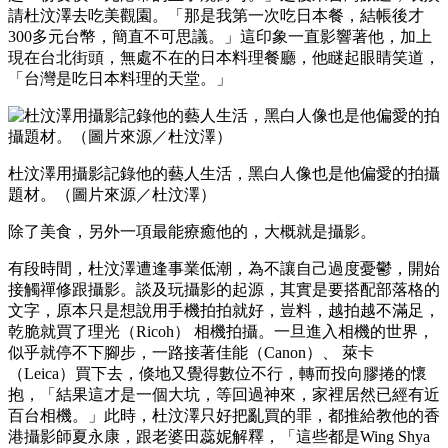
請杜汶澤去吃美觀園。「那是我第一次吃日本餐，結帳後才
300多元台幣，簡直不可思議。」這印象一直影響著他，加上
現在台北街頭，無處不在的日本料理餐廳，他瞇起眼睛笑道，
「台灣是吃日本料理的天堂。」
杜汶澤用攝影記錄他的藝人生活，黑白人像也是他偏愛的拍攝
題材。（圖片來源／杜汶澤）
除了美食，另外一項最能療癒他的，大概就是攝影。
有段時間，杜汶澤遭逢事業低潮，為不讓自己過度憂鬱，開始
接觸禪修跟攝影。談及玩攝影的起源，其實是要搭配部落格的
文字，原本只是想說用手機拍拍就好，豈料，越拍越不滿足，
乾脆就買了理光（Ricoh） 相機拍攝。一旦進入相機的世界，
似乎就停不下腳步，一路接著佳能（Canon）、 萊卡
（Leica）買下去，倏地又覺得數位不行，轉而投向膠捲的懷
抱，「結果這才是一個大坑，等回過神來，家裡居然已經有近
百台相機。」此時，杜汶澤只好把亂買的罪，都推給教他的香
港攝影師夏永康，跟老婆田蕊妮解釋，「這些都是Wing Shya