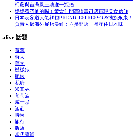
桶藝與台灣風土裝進一瓶酒
媽媽養刁他的嘴！黃崇仁開高檔壽司店實現美食信仰
日本表參道人氣麵包BREAD, ESPRESSO &插旗永康！
負責人揭海外展店最難：不是開店，是守住日本味
alive 話題
蒐藏
時人
藝文
機械錶
腕錶
私廚
米其林
葡萄酒
威士忌
酒莊
時尚
旅行
飯店
當代藝術