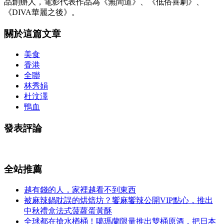
品創辦人，電影代表作品為《無間道》、《低俗喜劇》、
《DIVA華麗之後》。
關於這篇文章
美食
香港
全聯
林秀娟
杜汶澤
鴨血
發表評論
全站推薦
越有錢的人，家裡越看不到東西
被麻辣鍋耽誤的烘焙坊？饗麻饗辣公開VIP點心，推出
中秋禮盒法式菠蘿蛋黃酥
全球都在搶水楢桶！噶瑪蘭限量推出雙桶原酒，把日本