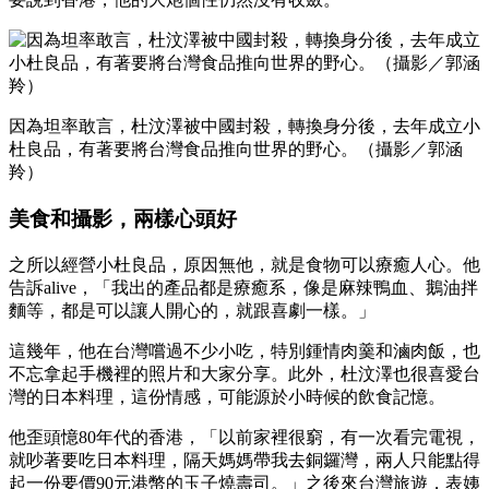
因為坦率敢言，杜汶澤被中國封殺，轉換身分後，去年成立小
杜良品，有著要將台灣食品推向世界的野心。（攝影／郭涵
羚）
美食和攝影，兩樣心頭好
之所以經營小杜良品，原因無他，就是食物可以療癒人心。他
告訴alive，「我出的產品都是療癒系，像是麻辣鴨血、鵝油拌
麵等，都是可以讓人開心的，就跟喜劇一樣。」
這幾年，他在台灣嚐過不少小吃，特別鍾情肉羹和滷肉飯，也
不忘拿起手機裡的照片和大家分享。此外，杜汶澤也很喜愛台
灣的日本料理，這份情感，可能源於小時候的飲食記憶。
他歪頭憶80年代的香港，「以前家裡很窮，有一次看完電視，
就吵著要吃日本料理，隔天媽媽帶我去銅鑼灣，兩人只能點得
起一份要價90元港幣的玉子燒壽司。」之後來台灣旅遊，表姨