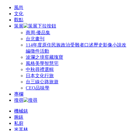
風尚
文化
觀點
策展
商周‧優品集
台北畫刊
114年度原住民族政治受難者口述歷史影像小說改
編徵件活動
波瀾之境窖藏瑰寶
風格美學智慧宅
中秋尋禮選輯
日本文化行旅
台三線公路旅遊
CEO品味學
專欄
搜尋
機械錶
腕錶
私廚
米其林