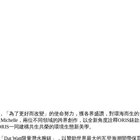
育，「為了更好而改變」的使命努力，獲各界盛讚，對環海而生的
le，兩位不同領域的跨界創作，以全新角度詮釋ORIS錶款-「Dat Wat
RIS一同建構共生共榮的環境生態新美學。
「Dat Watt限量潛水腕錶」，以贊助世界最大的瓦登海潮間帶