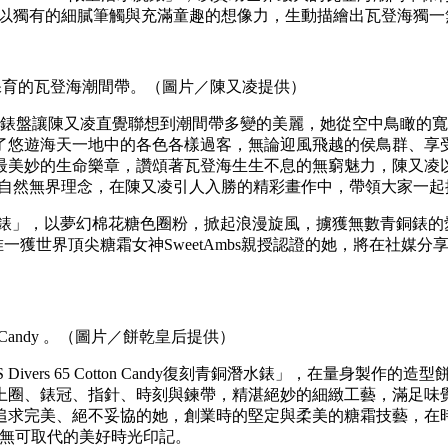
她以獨有的細膩筆觸與充滿童趣的想像力，生動描繪出瓦登海獨
望保育的瓦登海潮間帶。（圖片／陳又凌提供）
色漸層錶盤讓陳又凌直覺聯想到潮間帶多變的美麗，她從空中鳥瞰
了悠遊海天一地中的各色各樣過客，無論迎風飛越的侯鳥群、享
最美妙的生命樂章，讚頌著瓦登海生生不息的無窮魅力，陳又凌
S自然無界理念，在陳又凌引人入勝的精彩畫作中，帶領大家一
andy復刻青銅潛水錶」，以夢幻棉花糖色圈粉，掀起浪漫旋風，擄獲無數
全台唯一獲世界頂尖糖霜女神SweetAmbs親授認證的她，將在
ton Candy 。（圖片／餅乾皇后提供）
S Divers 65 Cotton Candy復刻青銅潛水錶」，在量
、錶冠、指針、時刻與鍊帶，精湛絕妙的細緻工藝，滿足味覺、視覺
追求完美、絕不妥協的她，創業時的堅定與柔美的糖霜技藝，在
生中無可取代的美好時光印記。