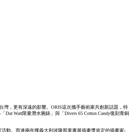
台灣，更有深遠的影響。ORIS這次攜手藝術家共創新話題，特
t限量潛水腕錶」與「Divers 65 Cotton Candy復刻青銅
保育活動。而連兩年獲義大利波隆那童書展插畫獎肯定的插畫家-