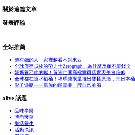
關於這篇文章
發表評論
全站推薦
越有錢的人，家裡越看不到東西
全球僅存12枚的勞力士Zerograph，為什麼反而不值錢？
媽媽養刁他的嘴！黃崇仁開高檔壽司店實現美食信仰
全球都在搶水楢桶！噶瑪蘭限量推出雙桶原酒，把日本桶
影子遊艇——當你的船需要一艘自己的船
alive 話題
品味享樂
時尚奢華
樂活養生
活動快訊