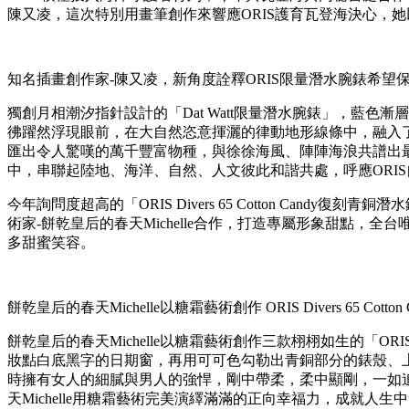
陳又凌，這次特別用畫筆創作來響應ORIS護育瓦登海決心，
知名插畫創作家-陳又凌，新角度詮釋ORIS限量潛水腕錶希
獨創月相潮汐指針設計的「Dat Watt限量潛水腕錶」，藍
彿躍然浮現眼前，在大自然恣意揮灑的律動地形線條中，融入
匯出令人驚嘆的萬千豐富物種，與徐徐海風、陣陣海浪共譜出
中，串聯起陸地、海洋、自然、人文彼此和諧共處，呼應ORI
今年詢問度超高的「ORIS Divers 65 Cotton C
術家-餅乾皇后的春天Michelle合作，打造專屬形象甜點，
多甜蜜笑容。
餅乾皇后的春天Michelle以糖霜藝術創作 ORIS Divers 65 Cot
餅乾皇后的春天Michelle以糖霜藝術創作三款栩栩如生的「ORI
妝點白底黑字的日期窗，再用可可色勾勒出青銅部分的錶殼、上圈
時擁有女人的細膩與男人的強悍，剛中帶柔，柔中顯剛，一如
天Michelle用糖霜藝術完美演繹滿滿的正向幸福力，成就人