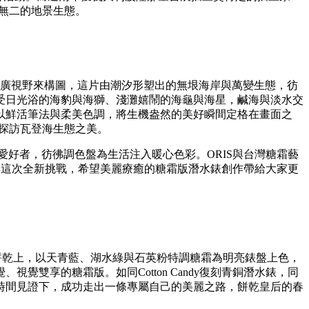
一無二的地景生態。
的寬廣視野來構圖，這片由潮汐形塑出的無垠海岸與萬變生態，彷
受日光浴的海豹與海獅、淺灘嬉鬧的海龜與海星，鹹海與淡水交
以鮮活筆法與柔美色調，將生機盎然的美好瞬間定格在畫面之
起探訪瓦登海生態之美。
青銅錶的愛好者，彷彿調色盤為生活注入暖心色彩。ORIS與台灣糖霜藝
社媒分享這次全新挑戰，希望美麗療癒的糖霜版潛水錶創作帶給大家更
身製作的造型餅乾上，以天青藍、湖水綠與石英粉特調糖霜為明亮錶盤上色，
雙享的糖霜版。如同Cotton Candy復刻青銅潛水錶，同
時間見證下，成功走出一條專屬自己的美麗之路，餅乾皇后的春