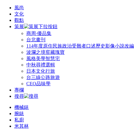
風尚
文化
觀點
策展
商周‧優品集
台北畫刊
114年度原住民族政治受難者口述歷史影像小說改
波瀾之境窖藏瑰寶
風格美學智慧宅
中秋尋禮選輯
日本文化行旅
台三線公路旅遊
CEO品味學
專欄
搜尋
機械錶
腕錶
私廚
米其林