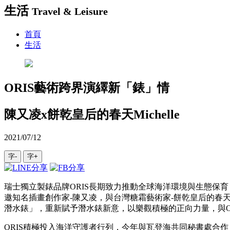
生活
Travel & Leisure
首頁
生活
ORIS藝術跨界演繹新「錶」情
陳又凌x餅乾皇后的春天Michelle
2021/07/12
字-
字+
瑞士獨立製錶品牌ORIS長期致力推動全球海洋環境與生態保
邀知名插畫創作家-陳又凌，與台灣糖霜藝術家-餅乾皇后的春天Michel
潛水錶」，重新賦予潛水錶新意，以樂觀積極的正向力量，與O
ORIS積極投入海洋守護者行列，今年與瓦登海共同秘書處合作