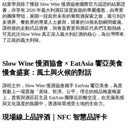
結業學員除了獲頒 Slow Wine 慢酒協會國際官方認證的結業證
書，亦享有 2026 年義大利酒莊深度旅遊的專屬優惠，由專業
的團隊帶領，展開一段前所未有的葡萄酒探索之旅，吸引到許
多酒界、餐飲界的專業人士參與，限量的50個名額瞬間爆滿。
課程後的走動式品酒會，與會嘉賓更與酒莊代表們互動熱絡，
可見此次Slow Wine 真正深入義大利紅酒的核心，為台灣帶來
了正統的義大利味。
Slow Wine 慢酒協會 × EatAsia 饗亞美食
慢食盛宴：風土與火候的對話
課程之外，Slow Wine 慢酒協會攜手 EatAsia 饗亞美食，為貴
賓獻上一場貫徹「美味、乾淨、公平」理念的精品晚宴晚宴
上，貴賓與酒莊莊主及 EatAsia 團隊近距離交流，在充滿美感
與文化溫度的氛圍中，透過味蕾感受土地的生命力。
現場線上品評酒｜NFC 智慧品評卡