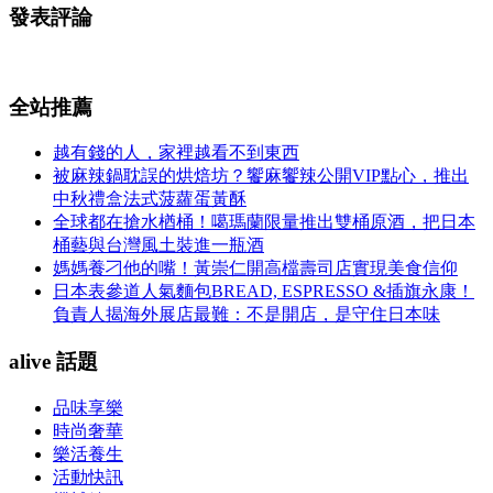
發表評論
全站推薦
越有錢的人，家裡越看不到東西
被麻辣鍋耽誤的烘焙坊？饗麻饗辣公開VIP點心，推出
中秋禮盒法式菠蘿蛋黃酥
全球都在搶水楢桶！噶瑪蘭限量推出雙桶原酒，把日本
桶藝與台灣風土裝進一瓶酒
媽媽養刁他的嘴！黃崇仁開高檔壽司店實現美食信仰
日本表參道人氣麵包BREAD, ESPRESSO &插旗永康！
負責人揭海外展店最難：不是開店，是守住日本味
alive 話題
品味享樂
時尚奢華
樂活養生
活動快訊