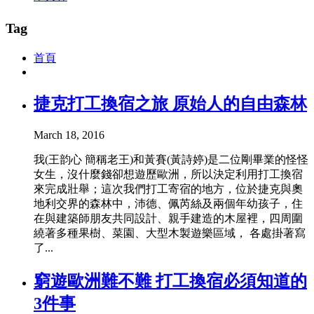
Tag
首頁
捷克打工換宿之旅 原始人的自由森林
March 18, 2016
我(王韵心 簡稱老王)和黃賽(黃詩婷)是二位剛畢業的怪怪
女生，沒什麼錢卻想遊歷歐洲，所以決定利用打工換宿
來完成壯舉；這次我們打工寄宿的地方，位於捷克與奧
地利交界的森林中，沛德、佩芮絲及兩個年幼孩子，住
在與建築師朋友共同設計、親手建造的木屋裡，四周圍
繞著多種果樹、菜園、大型木製遊樂區域， 各處掛著寫
了...
窮遊歐洲難不難 打工換宿必須知道的
3件事