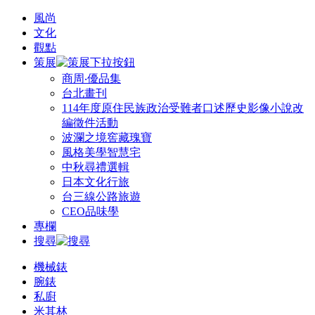
風尚
文化
觀點
策展
商周‧優品集
台北畫刊
114年度原住民族政治受難者口述歷史影像小說改
編徵件活動
波瀾之境窖藏瑰寶
風格美學智慧宅
中秋尋禮選輯
日本文化行旅
台三線公路旅遊
CEO品味學
專欄
搜尋
機械錶
腕錶
私廚
米其林