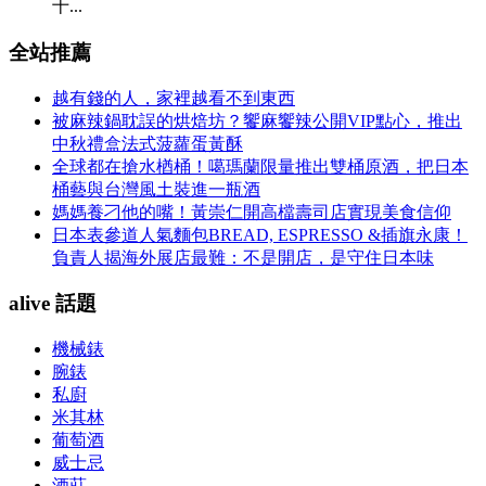
十...
全站推薦
越有錢的人，家裡越看不到東西
被麻辣鍋耽誤的烘焙坊？饗麻饗辣公開VIP點心，推出
中秋禮盒法式菠蘿蛋黃酥
全球都在搶水楢桶！噶瑪蘭限量推出雙桶原酒，把日本
桶藝與台灣風土裝進一瓶酒
媽媽養刁他的嘴！黃崇仁開高檔壽司店實現美食信仰
日本表參道人氣麵包BREAD, ESPRESSO &插旗永康！
負責人揭海外展店最難：不是開店，是守住日本味
alive 話題
機械錶
腕錶
私廚
米其林
葡萄酒
威士忌
酒莊