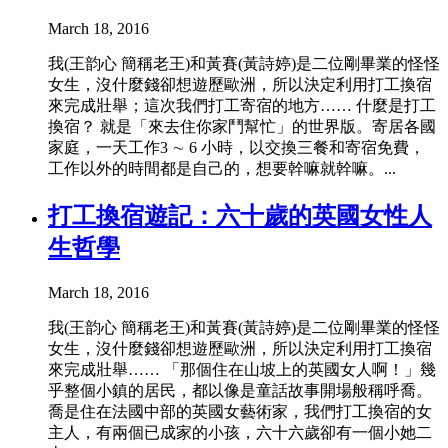
March 18, 2016
我(王韵心 簡稱老王)和黃賽(黃詩婷)是二位剛畢業的怪怪
女生，沒什麼錢卻想遊歷歐洲，所以決定利用打工換宿
來完成壯舉；這次我們打工寄宿的地方…… 什麼是打工
換宿？ 就是「來去住你家鬥幫忙」的世界版。寄居各國
家庭，一天工作3 ∼ 6 小時，以交換三餐和寄宿免費，
工作以外的時間都是自己的，想要幹嘛就幹嘛。...
打工換宿遊記：六十歲的英國女性人
生哲學
March 18, 2016
我(王韵心 簡稱老王)和黃賽(黃詩婷)是二位剛畢業的怪怪
女生，沒什麼錢卻想遊歷歐洲，所以決定利用打工換宿
來完成壯舉…… 「那個住在山坡上的英國女人啊！」幾
乎整個小鎮的居民，都以像是童話故事開場般稱呼喬。
喬是住在法國中部的英國女藝術家，我們打工換宿的女
主人，有兩個已成家的小孩，六十六歲卻有一個小她二