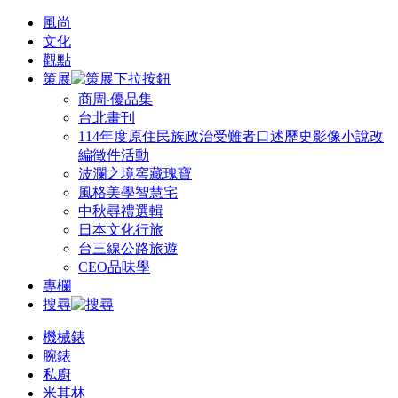
風尚
文化
觀點
策展
商周‧優品集
台北畫刊
114年度原住民族政治受難者口述歷史影像小說改
編徵件活動
波瀾之境窖藏瑰寶
風格美學智慧宅
中秋尋禮選輯
日本文化行旅
台三線公路旅遊
CEO品味學
專欄
搜尋
機械錶
腕錶
私廚
米其林