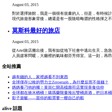
August 03, 2015
對於選擇旅館，我是一個很有規畫的人，但是，有時候計
現代旅遊形象背後，總還是有一股陰暗晦澀的性格揮之不
莫斯科最好的旅店
August 03, 2015
從Artel旅店搬出後，我有如從地下社會中逃出生天，急急拉
人員虛寒問暖，大廳裡的氣味都芬芳得宜。這一刻，再昂貴的房
全站推薦
越有錢的人，家裡越看不到東西
全球僅存12枚的勞力士Zerograph，為什麼反而不值錢？
媽媽養刁他的嘴！黃崇仁開高檔壽司店實現美食信仰
全球都在搶水楢桶！噶瑪蘭限量推出雙桶原酒，把日本桶
影子遊艇——當你的船需要一艘自己的船
alive 話題