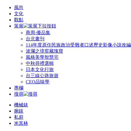
風尚
文化
觀點
策展
商周‧優品集
台北畫刊
114年度原住民族政治受難者口述歷史影像小說改
波瀾之境窖藏瑰寶
風格美學智慧宅
中秋尋禮選輯
日本文化行旅
台三線公路旅遊
CEO品味學
專欄
搜尋
機械錶
腕錶
私廚
米其林