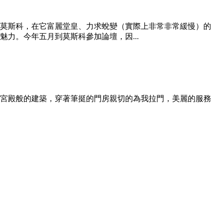
莫斯科，在它富麗堂皇、力求蛻變（實際上非常非常緩慢）的
力。今年五月到莫斯科參加論壇，因...
那有如古典宮殿般的建築，穿著筆挺的門房親切的為我拉門，美麗的服務