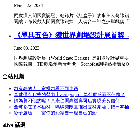
March 22, 2024
兩度獲人間國寶認證、紀錄片《紅盒子》故事主人翁陳錫煌
閱讀：布袋戲人間國寶陳錫煌，人偶合一神之技幫戲偶「灌
《墨具五色》獲世界劇場設計展首獎
June 03, 2023
世界劇場設計展（World Stage Design）是
國際競圖、TIP劇場創新發明獎、Scenofest劇場藝術節
全站推薦
越有錢的人，家裡越看不到東西
全球僅存12枚的勞力士Zerograph，為什麼反而不值錢？
媽媽養刁他的嘴！黃崇仁開高檔壽司店實現美食信仰
全球都在搶水楢桶！噶瑪蘭限量推出雙桶原酒，把日本桶
影子遊艇——當你的船需要一艘自己的船
alive 話題