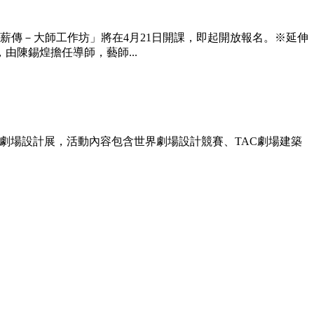
薪傳－大師工作坊」將在4月21日開課，即起開放報名。※延伸
陳錫煌擔任導師，藝師...
的國際劇場設計展，活動內容包含世界劇場設計競賽、TAC劇場建築