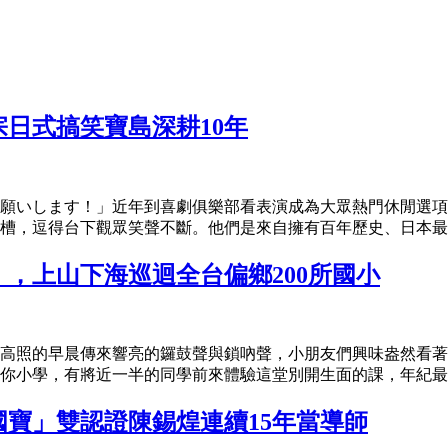
日式搞笑寶島深耕10年
願いします！」近年到喜劇俱樂部看表演成為大眾熱門休閒選項
槽，逗得台下觀眾笑聲不斷。他們是來自擁有百年歷史、日本最大
，上山下海巡迴全台偏鄉200所國小
高照的早晨傳來響亮的鑼鼓聲與鎖吶聲，小朋友們興味盎然看著
你小學，有將近一半的同學前來體驗這堂別開生面的課，年紀最小
國寶」雙認證陳錫煌連續15年當導師