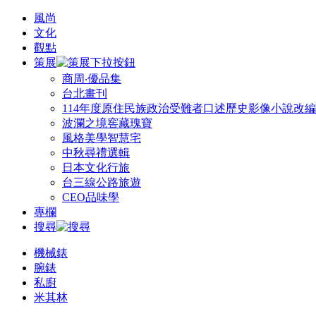
風尚
文化
觀點
策展
商周‧優品集
台北畫刊
114年度原住民族政治受難者口述歷史影像小說改
波瀾之境窖藏瑰寶
風格美學智慧宅
中秋尋禮選輯
日本文化行旅
台三線公路旅遊
CEO品味學
專欄
搜尋
機械錶
腕錶
私廚
米其林