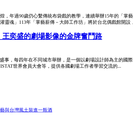
，年過90歲仍心繫傳統布袋戲的教學，連續舉辦15年的「掌藝
靈魂」113年「掌藝薪傳－大師工作坊」將於台北偶戲館開設，由
，王奕盛的劇場影像的金牌奮鬥路
劇場設計界重要盛事，每四年在不同城市舉辦，是一個以劇場設計師為主
及OISTAT世界會員大會等，提供各國劇場工作者學習交流的...
藝與台灣風土裝進一瓶酒