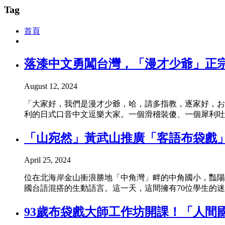
Tag
首頁
落漆中文勇闖台灣，「漫才少爺」正宗
August 12, 2024
「大家好，我們是漫才少爺，哈，請多指教，逐家好，お
利的日式口音中文逗樂大家。一個滑稽裝傻、一個犀利吐
「山宛然」黃武山推廣「客語布袋戲」
April 25, 2024
位在北海岸金山衝浪勝地「中角灣」畔的中角國小，豔陽
國台語混搭的生動語言。這一天，這間擁有70位學生的迷
93歲布袋戲大師工作坊開課！「人間