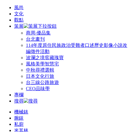
風尚
文化
觀點
策展
商周‧優品集
台北畫刊
114年度原住民族政治受難者口述歷史影像小說改
編徵件活動
波瀾之境窖藏瑰寶
風格美學智慧宅
中秋尋禮選輯
日本文化行旅
台三線公路旅遊
CEO品味學
專欄
搜尋
機械錶
腕錶
私廚
米其林