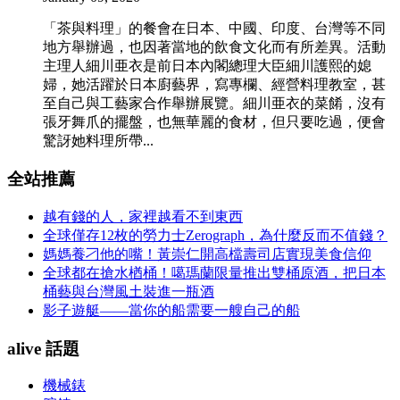
「茶與料理」的餐會在日本、中國、印度、台灣等不同
地方舉辦過，也因著當地的飲食文化而有所差異。活動
主理人細川亜衣是前日本內閣總理大臣細川護熙的媳
婦，她活躍於日本廚藝界，寫專欄、經營料理教室，甚
至自己與工藝家合作舉辦展覽。細川亜衣的菜餚，沒有
張牙舞爪的擺盤，也無華麗的食材，但只要吃過，便會
驚訝她料理所帶...
全站推薦
越有錢的人，家裡越看不到東西
全球僅存12枚的勞力士Zerograph，為什麼反而不值錢？
媽媽養刁他的嘴！黃崇仁開高檔壽司店實現美食信仰
全球都在搶水楢桶！噶瑪蘭限量推出雙桶原酒，把日本
桶藝與台灣風土裝進一瓶酒
影子遊艇——當你的船需要一艘自己的船
alive 話題
機械錶