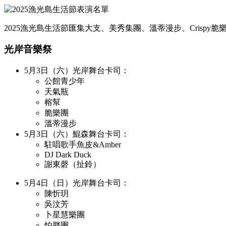
2025漁光島生活節匯集大支、美秀集團、溫蒂漫步、Crispy
光岸音樂祭
5月3日（六）光岸舞台卡司：
公館青少年
天氣瓶
榕幫
脆樂團
溫蒂漫步
5月3日（六）鯤森舞台卡司：
駐唱歌手魚皮&Amber
DJ Dark Duck
謝東磬（扯鈴）
5月4日（日）光岸舞台卡司：
陳忻玥
吳汶芳
卜星慧樂團
怕胖團