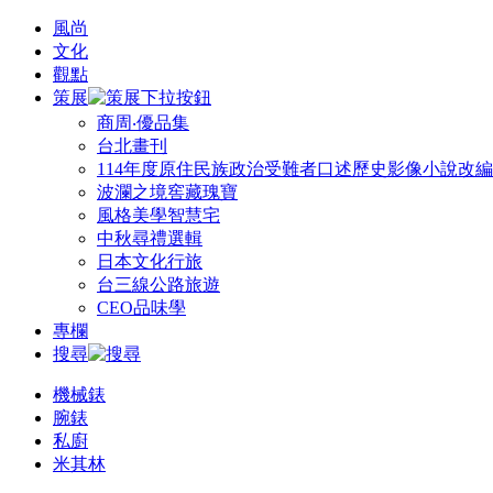
風尚
文化
觀點
策展
商周‧優品集
台北畫刊
114年度原住民族政治受難者口述歷史影像小說改
波瀾之境窖藏瑰寶
風格美學智慧宅
中秋尋禮選輯
日本文化行旅
台三線公路旅遊
CEO品味學
專欄
搜尋
機械錶
腕錶
私廚
米其林