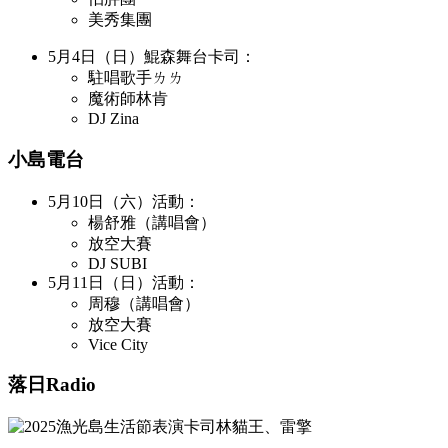
美秀集團
5月4日（日）鯤森舞台卡司：
駐唱歌手ㄌㄌ
魔術師林肯
DJ Zina
小島電台
5月10日（六）活動：
楊舒雅（講唱會）
放空大賽
DJ SUBI
5月11日（日）活動：
周穆（講唱會）
放空大賽
Vice City
落日Radio