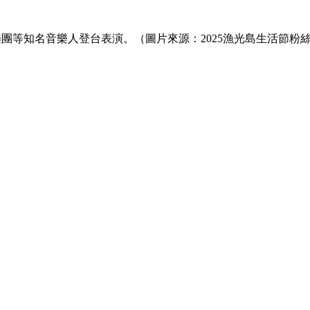
脆樂團等知名音樂人登台表演。（圖片來源：2025漁光島生活節粉