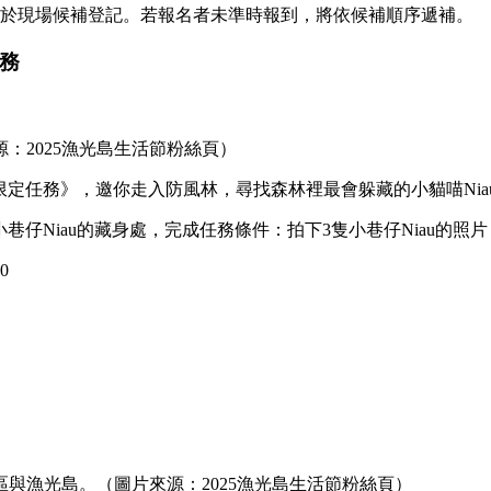
放於現場候補登記。若報名者未準時報到，將依候補順序遞補。
任務
來源：2025漁光島生活節粉絲頁）
u限定任務》，邀你走入防風林，尋找森林裡最會躲藏的小貓喵Nia
小巷仔Niau的藏身處，完成任務條件：拍下3隻小巷仔Niau的照
0
區與漁光島。（圖片來源：2025漁光島生活節粉絲頁）