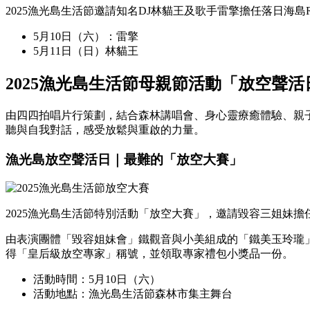
2025漁光島生活節邀請知名DJ林貓王及歌手雷擎擔任落日海島R
5月10日（六）：雷擎
5月11日（日）林貓王
2025漁光島生活節母親節活動「放空聲活
由四四拍唱片行策劃，結合森林講唱會、身心靈療癒體驗、親
聽與自我對話，感受放鬆與重啟的力量。
漁光島放空聲活日｜最難的「放空大賽」
2025漁光島生活節特別活動「放空大賽」，邀請毀容三姐妹擔
由表演團體「毀容姐妹會」鐵觀音與小美組成的「鐵美玉玲瓏
得「皇后級放空專家」稱號，並領取專家禮包小獎品一份。
活動時間：5月10日（六）
活動地點：漁光島生活節森林市集主舞台