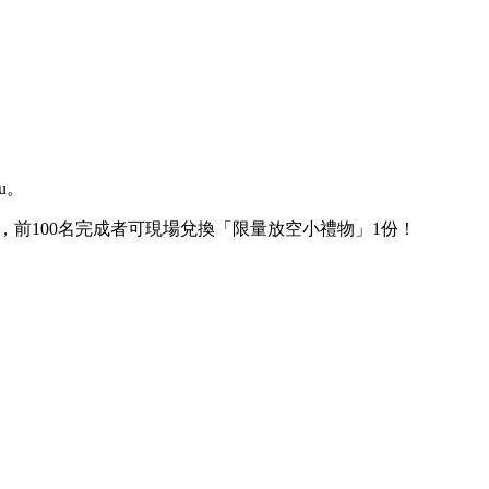
u。
片，前100名完成者可現場兌換「限量放空小禮物」1份！