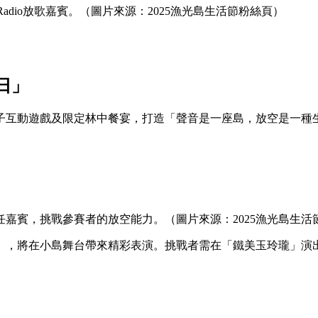
adio放歌嘉賓。（圖片來源：2025漁光島生活節粉絲頁）
日」
子互動遊戲及限定林中餐宴，打造「聲音是一座島，放空是一種
任嘉賓，挑戰參賽者的放空能力。（圖片來源：2025漁光島生活
」，將在小島舞台帶來精彩表演。挑戰者需在「鐵美玉玲瓏」演