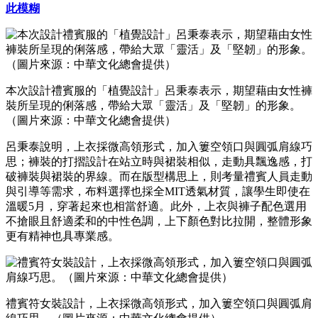
此模糊
本次設計禮賓服的「植覺設計」呂秉泰表示，期望藉由女性褲
裝所呈現的俐落感，帶給大眾「靈活」及「堅韌」的形象。
（圖片來源：中華文化總會提供）
呂秉泰說明，上衣採微高領形式，加入簍空領口與圓弧肩線巧
思；褲裝的打摺設計在站立時與裙裝相似，走動具飄逸感，打
破褲裝與裙裝的界線。而在版型構思上，則考量禮賓人員走動
與引導等需求，布料選擇也採全MIT透氣材質，讓學生即使在
溫暖5月，穿著起來也相當舒適。此外，上衣與褲子配色選用
不搶眼且舒適柔和的中性色調，上下顏色對比拉開，整體形象
更有精神也具專業感。
禮賓符女裝設計，上衣採微高領形式，加入簍空領口與圓弧肩