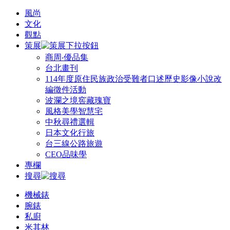
風尚
文化
觀點
策展
商周‧優品集
台北畫刊
114年度原住民族政治受難者口述歷史影像小說改
編徵件活動
波瀾之境窖藏瑰寶
風格美學智慧宅
中秋尋禮選輯
日本文化行旅
台三線公路旅遊
CEO品味學
專欄
搜尋
機械錶
腕錶
私廚
米其林