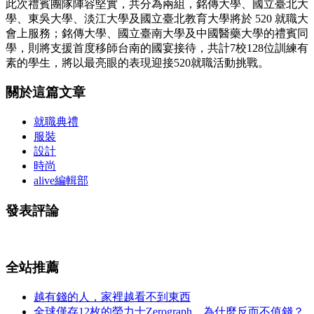
此次禮賓團隊陣容堅實，共分為兩組，銘傳大學、國立臺北大
學、東吳大學、淡江大學及國立臺北教育大學將於 520 就職大
會上服務；銘傳大學、國立臺南大學及中國醫藥大學的禮賓同
學，則將支援首度移師台南的國宴接待，共計7校128位訓練有
素的學生，將以最亮眼的表現迎接520就職活動挑戰。
關於這篇文章
就職典禮
服裝
設計
時尚
alive編輯部
發表評論
全站推薦
越有錢的人，家裡越看不到東西
全球僅存12枚的勞力士Zerograph，為什麼反而不值錢？