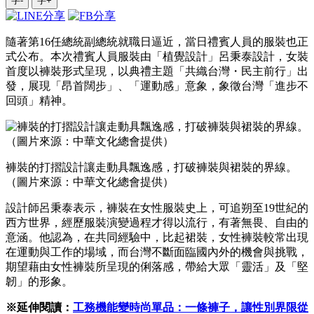
字-
字+
隨著第16任總統副總統就職日逼近，當日禮賓人員的服裝也正
式公布。本次禮賓人員服裝由「植覺設計」呂秉泰設計，女裝
首度以褲裝形式呈現，以典禮主題「共織台灣・民主前行」出
發，展現「昂首闊步」、「運動感」意象，象徵台灣「進步不
回頭」精神。
褲裝的打摺設計讓走動具飄逸感，打破褲裝與裙裝的界線。
（圖片來源：中華文化總會提供）
設計師呂秉泰表示，褲裝在女性服裝史上，可追朔至19世紀的
西方世界，經歷服裝演變過程才得以流行，有著無畏、自由的
意涵。他認為，在共同經驗中，比起裙裝，女性褲裝較常出現
在運動與工作的場域，而台灣不斷面臨國內外的機會與挑戰，
期望藉由女性褲裝所呈現的俐落感，帶給大眾「靈活」及「堅
韌」的形象。
※延伸閱讀：
工務機能變時尚單品：一條褲子，讓性別界限從