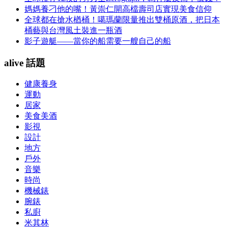
媽媽養刁他的嘴！黃崇仁開高檔壽司店實現美食信仰
全球都在搶水楢桶！噶瑪蘭限量推出雙桶原酒，把日本
桶藝與台灣風土裝進一瓶酒
影子遊艇——當你的船需要一艘自己的船
alive 話題
健康養身
運動
居家
美食美酒
影視
設計
地方
戶外
音樂
時尚
機械錶
腕錶
私廚
米其林