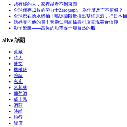
越有錢的人，家裡越看不到東西
全球僅存12枚的勞力士Zerograph，為什麼反而不值錢？
全球都在搶水楢桶！噶瑪蘭限量推出雙桶原酒，把日本桶
媽媽養刁他的嘴！黃崇仁開高檔壽司店實現美食信仰
影子遊艇——當你的船需要一艘自己的船
alive 話題
蒐藏
時人
藝文
機械錶
腕錶
私廚
米其林
葡萄酒
威士忌
酒莊
時尚
旅行
飯店