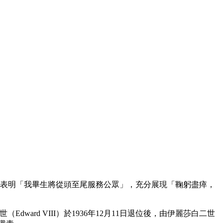
曾表明「我畢生將從頭至尾服務公眾」，充分展現「鞠躬盡瘁，
（Edward VIII）於1936年12月11日退位後，由伊麗莎白二世