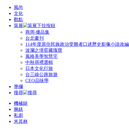
風尚
文化
觀點
策展
商周‧優品集
台北畫刊
114年度原住民族政治受難者口述歷史影像小說改
波瀾之境窖藏瑰寶
風格美學智慧宅
中秋尋禮選輯
日本文化行旅
台三線公路旅遊
CEO品味學
專欄
搜尋
機械錶
腕錶
私廚
米其林