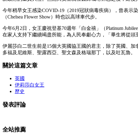
今年稍早女王感染COVID-19（2019冠狀病毒疾病），
（Chelsea Flower Show）時也以高球車代步。
今年6月2日，女王慶祝登基70週年「白金禧」（Platinum
在家人支持下繼續竭盡所能，為人民奉獻心力，「畢生將從頭
伊麗莎白二世生前是15個大英國協王國的君主，除了英國、
多福及尼維斯、聖露西亞、聖文森及格瑞那丁，以及吐瓦魯。
關於這篇文章
英國
伊莉莎白女王
歷史
發表評論
全站推薦