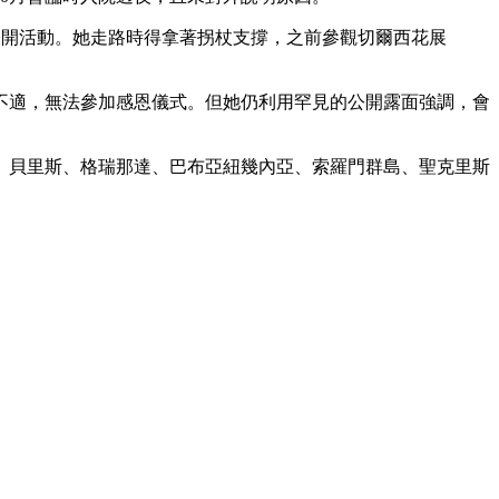
出公開活動。她走路時得拿著拐杖支撐，之前參觀切爾西花展
感到些許不適，無法參加感恩儀式。但她仍利用罕見的公開露面強調，會
、貝里斯、格瑞那達、巴布亞紐幾內亞、索羅門群島、聖克里斯