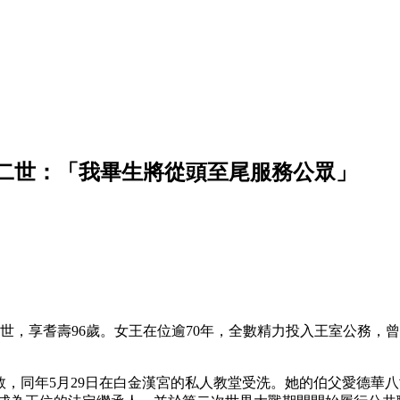
二世：「我畢生將從頭至尾服務公眾」
世，享耆壽96歲。女王在位逾70年，全數精力投入王室公務，
）出生於倫敦，同年5月29日在白金漢宮的私人教堂受洗。她的伯父愛德華八世