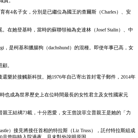
共職責。
兩人育有4名子女，分別是已繼位為國王的查爾斯（Charles）、安
登基時，當時的蘇聯領袖為史達林（Josef Stalin）、中
，是柯基和臘腸狗（dachshund）的混種。即使年事已高，女
照顧。
於接觸新科技。她1976年自己寄出首封電子郵件，2014年
君主，同時也成為世界歷史上在位時間最長的女性君主及女性國家元
和菲立普親王結褵73載，十分恩愛，女王曾說菲立普親王是她的「力
Castle）接見將接任首相的特拉斯（Liz Truss），託付特拉斯組成
0月曾臨時入院過夜，且未對外說明原因。