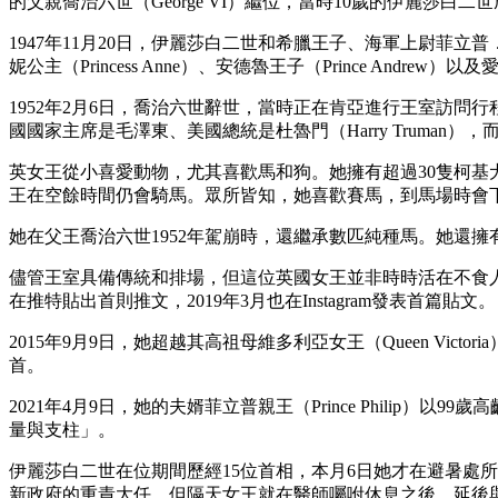
的父親喬治六世（George VI）繼位，當時10歲的伊麗莎
1947年11月20日，伊麗莎白二世和希臘王子、海軍上尉菲立普．蒙
妮公主（Princess Anne）、安德魯王子（Prince Andrew）以及愛
1952年2月6日，喬治六世辭世，當時正在肯亞進行王室訪問行程
國國家主席是毛澤東、美國總統是杜魯門（Harry Truman），而英國首
英女王從小喜愛動物，尤其喜歡馬和狗。她擁有超過30隻柯基犬（C
王在空餘時間仍會騎馬。眾所皆知，她喜歡賽馬，到馬場時會
她在父王喬治六世1952年駕崩時，還繼承數匹純種馬。她還
儘管王室具備傳統和排場，但這位英國女王並非時時活在不食人
在推特貼出首則推文，2019年3月也在Instagram發表首篇貼文。
2015年9月9日，她超越其高祖母維多利亞女王（Queen V
首。
2021年4月9日，她的夫婿菲立普親王（Prince Phil
量與支柱」。
伊麗莎白二世在位期間歷經15位首相，本月6日她才在避暑處所、蘇格蘭高地（
新政府的重責大任。但隔天女王就在醫師囑咐休息之後，延後