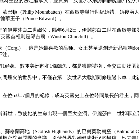
白二世成為王位的法定繼承人，並於第二次世界大戰期間開始履行公
巴頓（Philip Mountbatten）在西敏寺舉行世紀婚禮。婚後
德華王子（Prince Edward）。
的伊麗莎白二世繼位，隔年6月2日，伊麗莎白二世在西敏寺加冕。在她
相則是邱吉爾（Winston Churchill）。
orgi），這是她最喜歡的品種。女王甚至還創造新品種狗dorgi
下注。
擁有1頭象、數隻美洲豹和1條鱷魚，都是獲贈禮物，全交由動物園
間煙火的世界中，不僅在第二次世界大戰期間修理過卡車，此後還樂
ictoria）在位63年7個月的紀錄，成為英國史上在位時間最長的
ip）以99歲高齡辭世，致使她的生命出現一個巨大空洞。伊麗莎白二世
Scottish Highlands）的巴爾莫勒爾堡（Balmoral 
與樞密院顧問團的會議，引發外界對她健康狀況的疑慮。她去年1