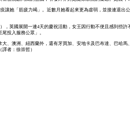
曾表示染疫讓她「筋疲力竭」。近數月她看起來更為虛弱，並接連退
 Jubilee），英國展開一連4天的慶祝活動，女王因行動不便且
至尾投入服務公眾」。
加拿大、澳洲、紐西蘭外，還有牙買加、安地卡及巴布達、巴哈馬
（譯者：徐崇哲）