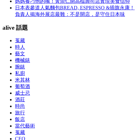
媽媽養刁他的嘴！黃崇仁開高檔壽司店實現美食信仰
日本表參道人氣麵包BREAD, ESPRESSO &插旗永康！
負責人揭海外展店最難：不是開店，是守住日本味
alive 話題
蒐藏
時人
藝文
機械錶
腕錶
私廚
米其林
葡萄酒
威士忌
酒莊
時尚
旅行
飯店
當代藝術
蒐藏
CEO