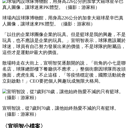
球場內設球隊博物館，用身高226公分的加拿大籍球星辛巴真
人圖像，讓球迷來PK體型。（攝影：游家桓）
「以往的企業球團像企業的玩具。但是籃球是我的興趣，不是
玩具，也不應該是企業的玩具。」宣明智表示，球隊應該屬於
球迷，球員有自己努力發展出來的價值，不是球隊的附屬品，
這些才是運動IP最大的價值。
散場時走在大街上，宣明智笑逐顏開的說，「街角的小七是聯
名店，球隊總部樓下餐廳供不應求，」整個街廓因球隊而改頭
換面，虎虎生風，不止這樣，「等疫情穩定後，國際活動就會
立刻啟動！」CEO要把個人興趣玩成無限大格局。
宣明智說，從7歲到70歲，讓他始終熱愛不減的只有籃球。
（攝影：游家桓）
〈宣明智小檔案〉