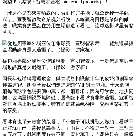
娛樂IP（編按：智慧財產權 intellectual property）！」
「球迷不是都來看輸贏的，否則打完半場，就會走掉一半觀
眾，」宣明智啟動企業魂分析說，以輸贏為目標是業餘的做
法，職業賽的重點在於用主場創造可看性、讓球迷對球星有黏
著度。
從包廂專屬外場座位俯瞰球賽，宣明智表示，一覽無遺掌握全
場動靜真是太過癮了。（攝影：游家桓）
因長年包辦聯電運動會，與宣明智相識數十年的攻城獅創業夥
伴張運智、胡瓏智帶我們走進3樓的VIP獅王包廂。十來個包
廂每個球季包場要價60萬，卻一廂難求，因為可飲食、老少同
樂，玻璃圍欄視野無障礙，居高臨下看球賽非常過癮。宣明智
緊盯著場上激烈賽事，特有的總裁霸氣神情，交融著樂在其中
的享受。
看球賽也帶來豐富的啟發，「小個子可以挑戰大塊頭，看球不
止好玩而已，背後意義很大。」而且，不論是一對一、三對三
或五攻五，戰術調度各有不同，變化萬千，「即使只有一個籃