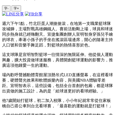
字-
字+
週六下午5點，竹北巨蛋人潮搶搶滾，在地第一支職業籃球隊
攻城獅，主場對戰高雄鋼鐵人。賽前活動剛上場，球員和球迷
同步熱身就已經嗨翻天。宣捷集團創辦人宣明智身穿孫兒手繪
的球衣，牽著小孫子的手坐在搖滾區場邊席，開心的隨著主持
人口號和音樂手舞足蹈，對籃球的熱情喜形於色。
這支球隊是宣明智對籃球一往情深的無限延伸。他從個人運動
興趣，擴大投資做球迷服務，具體開創籃球運動的影響力，推
廣這項他鍾愛一生的運動。
場內歡呼聲撼動體育館屋頂懸吊式LED直播螢幕，在這裡看球
賽，硬體聲光效果和軟體娛樂內容，與美國NBA體驗零差
距。宣明智表示，這些設備，包括全台首創的包廂，都是球隊
出資做的施工設計，為的是「給球迷更好的看球經驗。」
他7歲開始打籃球，初二加入校隊，小小年紀就常常從住家板
橋自己搭公車到台北看球賽，「最喜歡的運動就是打籃球！」