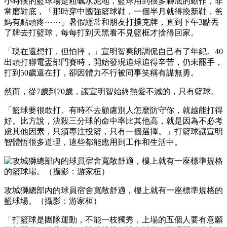
小時候的籃球場是粗礪水泥地，籃球用到很多腳底的動作，非
常磨鞋底，「那時穿中國強籃球鞋，一個半月就得換新鞋，爸
媽有點頭疼⋯⋯」暑假經常和朋友打撲克牌，直到下午3點丟
了牌去打籃球，每每打到天黑看不見籃框才捨得回家。
「現在還想打，但怕摔，」宣明智爽朗調侃自己有了年紀。40
出頭打聯電盃部門賽時，開始發現追球追得辛苦，仍未罷手，
打到50歲還在打，卻因體力不行被同事笑稱有謀無勇。
然而，從7歲到70歲，讓宣明智始終熱愛不減的，只有籃球。
「籃球要很敢打。有時不去顧慮別人怎麼防守你，就越能打得
好。比方說，決殺三分球的命中率比其他高，就是因為不必考
慮其他因素，只須專注投籃，只有一個選擇。」打籃球讓宣明
智體悟很多道理，這些都能應用到工作和生活中。
攻城獅總部內的球員宿舍寬敞舒適，樓上就有一座標準規格的
籃球場。（攝影：游家桓）
「打籃球是團隊運動，不能一枝獨秀，上場的五個人要有意願