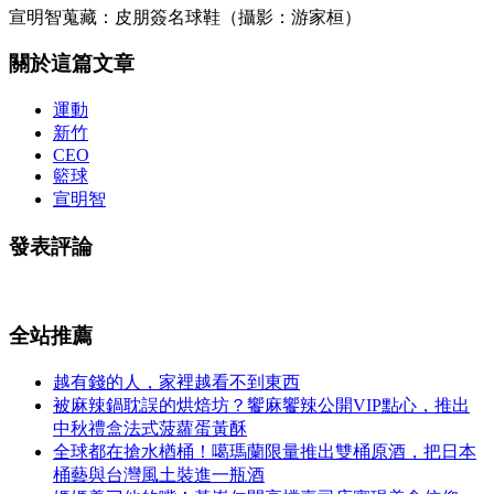
宣明智蒐藏：皮朋簽名球鞋（攝影：游家桓）
關於這篇文章
運動
新竹
CEO
籃球
宣明智
發表評論
全站推薦
越有錢的人，家裡越看不到東西
被麻辣鍋耽誤的烘焙坊？饗麻饗辣公開VIP點心，推出
中秋禮盒法式菠蘿蛋黃酥
全球都在搶水楢桶！噶瑪蘭限量推出雙桶原酒，把日本
桶藝與台灣風土裝進一瓶酒