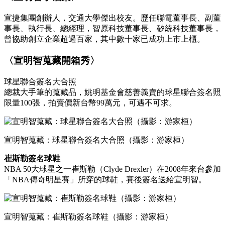
宣捷集團創辦人，交通大學傑出校友。歷任聯電董事長、副董
事長、執行長、總經理，智原科技董事長、矽統科技董事長，
曾協助創立企業超過百家，其中數十家已成功上市上櫃。
〈宣明智蒐藏開箱秀〉
球星聯合簽名大合照
總裁大手筆的蒐藏品，姚明基金會慈善義賣的球星聯合簽名照
限量100張，拍賣價新台幣99萬元，可遇不可求。
宣明智蒐藏：球星聯合簽名大合照（攝影：游家桓）
崔斯勒簽名球鞋
NBA 50大球星之一崔斯勒（Clyde Drexler）在2008年來台參加
「NBA傳奇明星賽」所穿的球鞋，賽後簽名送給宣明智。
宣明智蒐藏：崔斯勒簽名球鞋（攝影：游家桓）