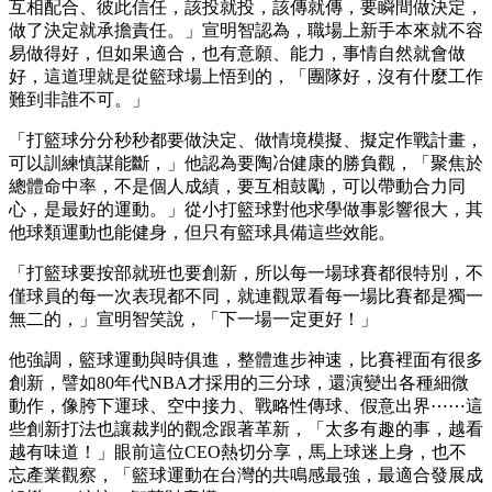
互相配合、彼此信任，該投就投，該傳就傳，要瞬間做決定，
做了決定就承擔責任。」宣明智認為，職場上新手本來就不容
易做得好，但如果適合，也有意願、能力，事情自然就會做
好，這道理就是從籃球場上悟到的，「團隊好，沒有什麼工作
難到非誰不可。」
「打籃球分分秒秒都要做決定、做情境模擬、擬定作戰計畫，
可以訓練慎謀能斷，」他認為要陶冶健康的勝負觀，「聚焦於
總體命中率，不是個人成績，要互相鼓勵，可以帶動合力同
心，是最好的運動。」從小打籃球對他求學做事影響很大，其
他球類運動也能健身，但只有籃球具備這些效能。
「打籃球要按部就班也要創新，所以每一場球賽都很特別，不
僅球員的每一次表現都不同，就連觀眾看每一場比賽都是獨一
無二的，」宣明智笑說，「下一場一定更好！」
他強調，籃球運動與時俱進，整體進步神速，比賽裡面有很多
創新，譬如80年代NBA才採用的三分球，還演變出各種細微
動作，像胯下運球、空中接力、戰略性傳球、假意出界⋯⋯這
些創新打法也讓裁判的觀念跟著革新，「太多有趣的事，越看
越有味道！」眼前這位CEO熱切分享，馬上球迷上身，也不
忘產業觀察，「籃球運動在台灣的共鳴感最強，最適合發展成