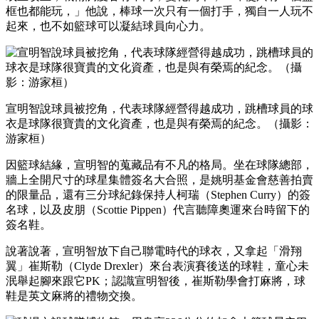
框也都能玩，」他說，棒球一次只有一個打手，獨自一人玩不
起來，也不如籃球可以凝結球員向心力。
宣明智說球員被挖角，代表球隊經營得越成功，跳槽球員的球
衣是球隊很寶貴的文化資產，也是與有榮焉的紀念。（攝影：
游家桓）
因籃球結緣，宣明智的蒐藏品有不凡的格局。坐在球隊總部，
牆上全開尺寸的球星集體簽名大合照，是姚明基金會慈善拍賣
的限量品，還有三分球紀錄保持人柯瑞（Stephen Curry）的簽
名球，以及皮朋（Scottie Pippen）代言聽障奧運來台時留下的
簽名鞋。
說著說著，宣明智放下自己聯電時代的球衣，又拿起「滑翔
翼」崔斯勒（Clyde Drexler）來台表演賽後送的球鞋，童心未
泯舉起腳來跟它PK；認識宣明智後，崔斯勒學會打麻將，球
鞋是英文麻將的禮物交換。