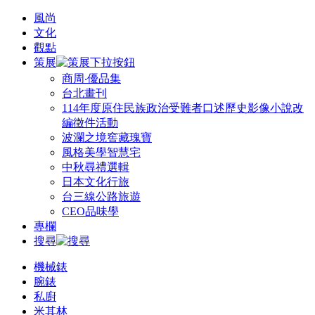
風尚
文化
觀點
策展
商周‧優品集
台北畫刊
114年度原住民族政治受難者口述歷史影像小說改
編徵件活動
波瀾之境窖藏瑰寶
風格美學智慧宅
中秋尋禮選輯
日本文化行旅
台三線公路旅遊
CEO品味學
專欄
搜尋
機械錶
腕錶
私廚
米其林