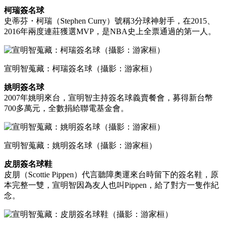
柯瑞簽名球
史蒂芬・柯瑞（Stephen Curry）號稱3分球神射手，在2015、
2016年兩度連莊獲選MVP，是NBA史上全票通過的第一人。
宣明智蒐藏：柯瑞簽名球（攝影：游家桓）
姚明簽名球
2007年姚明來台，宣明智主持簽名球義賣餐會，募得新台幣
700多萬元，全數捐給聯電基金會。
宣明智蒐藏：姚明簽名球（攝影：游家桓）
皮朋簽名球鞋
皮朋（Scottie Pippen）代言聽障奧運來台時留下的簽名鞋，原
本完整一雙，宣明智因為友人也叫Pippen，給了對方一隻作紀
念。