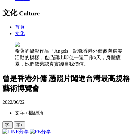
文化
Culture
首頁
文化
希薩的攝影作品「Angels」記錄香港外傭參與選美
活動的模樣，也凸顯出即使一週工作6天，身體疲
累，她們依舊認真實踐自我價值。
曾是香港外傭 憑照片闖進台灣最高規格
藝術博覽會
2022/06/22
文字 / 楊絲貽
字-
字+