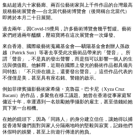
集結超過六十家藝廊、兩百位藝術家與上千件作品的台灣最高
規格藝術展覽會──台北當代藝術博覽會（後簡稱台北當代）
即將於本月二十日展開。
過去兩年，因Covid-19攪局，許多藝術博覽會幾乎暫緩。藝術
家們經過兩年醞釀，壓箱寶將在這次展覽會一次爆發。
來自香港、國際級藝術蒐藏基金會──驕陽基金會創辦人孫啟
越（Patrick Sun）等著去享受此次藝術品帶來的「聲音」。所
謂「聲音」，不是真的發出聲響，而是指可以影響一個人的生
活與價值觀。他解釋，近期在國際上發光的藝術作品都具備共
同特點：「不只掛在牆上，還要發出聲音。」這些作品代表的
不僅僅是美，甚至具有座右銘、警鐘的啟示。
例如菲律賓攝影藝術家希薩・克魯茲・巴卡尼（Xyza Cruz
Bacani）的作品，多聚焦在移工議題。她曾在香港從事家庭幫
傭近十年，幸運遇到一名鼓勵她學攝影的雇主，甚至借錢給她
買下第一台相機。
在她的鏡頭下，因為「同路人」的身分建立信任，讓她得以捕
捉香港幫傭們面對與家人分隔兩地時的堅毅與寂寞，記錄他們
休假時的娛樂，甚至上街遊行傳達的抱負。