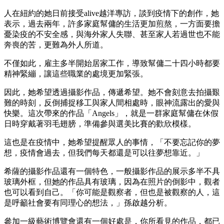
人在紐約的她日前接受alive越洋專訪，談到疫情下的創作，她
表示，過去兩年，許多家庭幫傭的生活更加煎熬，一方面要擔
憂染疫的不安全感，與海外家人失聯、甚至家人若過世也不能
奔喪的苦，更難為外人所道。
不僅如此，雇主多半開始居家工作，導致幫傭二十四小時都要
精神緊繃，讓這些職業的處境更加緊張。
因此，她希望透過攝影作品，傳遞希望。她不會刻意去拍攝艱
難的時刻，反倒捕捉移工與家人間相處時，眼神流露出的愛與
快樂。這次帶來的作品「Angels」，就是一群家庭幫傭在休假
日時穿戴著羽毛翅膀，準備參與選美比賽的歡欣模樣。
這也是在疫情中，她希望提醒眾人的事情，「不要忘記你的夢
想，疫情會過去，但我們每天都還是可以往夢想靠近。」
希薩的攝影作品還有一個特色，一般攝影作品的展示多半不具
玻璃外框，但她的作品具有玻璃，因為在照片的倒影中，觀者
也可以看到自己。「你可能是觀察者，但也是被觀察的人，這
是呼籲社會要有同理心的想法，」孫啟越分析。
參加一級藝術博覽會還有一個好處是，你所看見的作品，都已