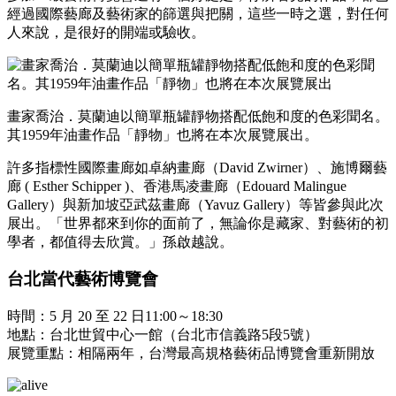
經過國際藝廊及藝術家的篩選與把關，這些一時之選，對任何
人來說，是很好的開端或驗收。
畫家喬治．莫蘭迪以簡單瓶罐靜物搭配低飽和度的色彩聞名。
其1959年油畫作品「靜物」也將在本次展覽展出。
許多指標性國際畫廊如卓納畫廊（David Zwirner）、施博爾藝
廊 ( Esther Schipper )、香港馬凌畫廊（Edouard Malingue
Gallery）與新加坡亞武茲畫廊（Yavuz Gallery）等皆參與此次
展出。「世界都來到你的面前了，無論你是藏家、對藝術的初
學者，都值得去欣賞。」孫啟越說。
台北當代藝術博覽會
時間：5 月 20 至 22 日11:00～18:30
地點：台北世貿中心一館（台北市信義路5段5號）
展覽重點：相隔兩年，台灣最高規格藝術品博覽會重新開放