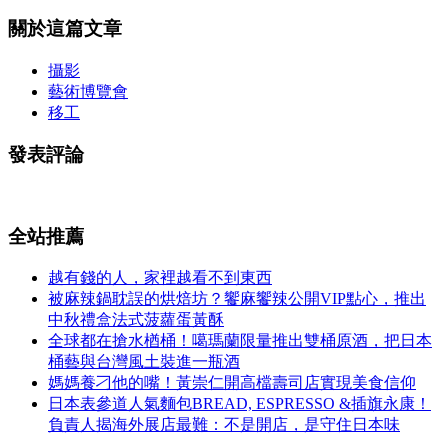
關於這篇文章
攝影
藝術博覽會
移工
發表評論
全站推薦
越有錢的人，家裡越看不到東西
被麻辣鍋耽誤的烘焙坊？饗麻饗辣公開VIP點心，推出
中秋禮盒法式菠蘿蛋黃酥
全球都在搶水楢桶！噶瑪蘭限量推出雙桶原酒，把日本
桶藝與台灣風土裝進一瓶酒
媽媽養刁他的嘴！黃崇仁開高檔壽司店實現美食信仰
日本表參道人氣麵包BREAD, ESPRESSO &插旗永康！
負責人揭海外展店最難：不是開店，是守住日本味