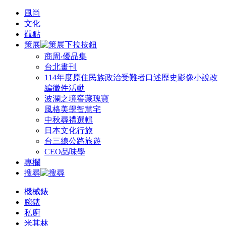
風尚
文化
觀點
策展
商周‧優品集
台北畫刊
114年度原住民族政治受難者口述歷史影像小說改
編徵件活動
波瀾之境窖藏瑰寶
風格美學智慧宅
中秋尋禮選輯
日本文化行旅
台三線公路旅遊
CEO品味學
專欄
搜尋
機械錶
腕錶
私廚
米其林