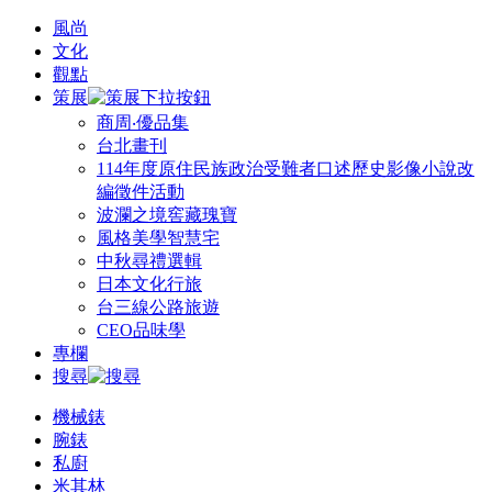
風尚
文化
觀點
策展
商周‧優品集
台北畫刊
114年度原住民族政治受難者口述歷史影像小說改
編徵件活動
波瀾之境窖藏瑰寶
風格美學智慧宅
中秋尋禮選輯
日本文化行旅
台三線公路旅遊
CEO品味學
專欄
搜尋
機械錶
腕錶
私廚
米其林