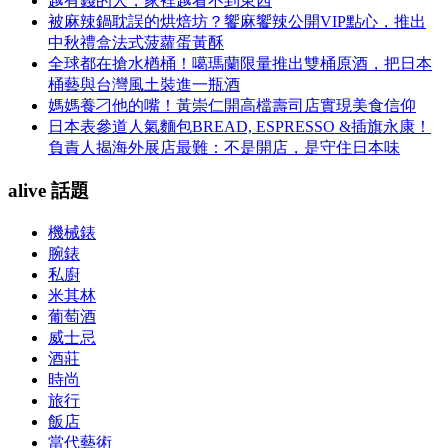
越有錢的人，家裡越看不到東西
被麻辣鍋耽誤的烘焙坊？饗麻饗辣公開VIP點心，推出
中秋禮盒法式菠蘿蛋黃酥
全球都在搶水楢桶！噶瑪蘭限量推出雙桶原酒，把日本
桶藝與台灣風土裝進一瓶酒
媽媽養刁他的嘴！黃崇仁開高檔壽司店實現美食信仰
日本表參道人氣麵包BREAD, ESPRESSO &插旗永康！
負責人揭海外展店最難：不是開店，是守住日本味
alive 話題
機械錶
腕錶
私廚
米其林
葡萄酒
威士忌
酒莊
時尚
旅行
飯店
當代藝術