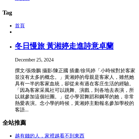
Tag
首頁
冬日慢旅 黃湘婷走進詩意卓蘭
December 25, 2024
撰文/張煥鵬 攝影/陳正國 插畫/徐筠婷「小時候對於客家
並沒有太多的概念。」黃湘婷的母親是客家人，雖然她
具有一半的客家血統，卻從未有過在客庄生活的經驗。
「因為客家采風社可以跳舞、演戲，到各地去表演，所
以就參加這個社團。」從小學習舞蹈和鋼琴的她，非常
熱愛表演。念小學的時候，黃湘婷主動報名參加學校的
客語...
全站推薦
越有錢的人，家裡越看不到東西