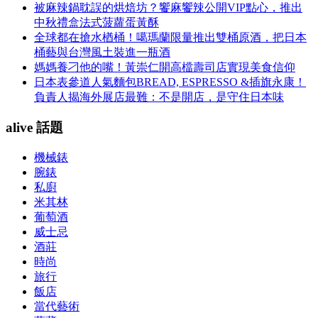
被麻辣鍋耽誤的烘焙坊？饗麻饗辣公開VIP點心，推出
中秋禮盒法式菠蘿蛋黃酥
全球都在搶水楢桶！噶瑪蘭限量推出雙桶原酒，把日本
桶藝與台灣風土裝進一瓶酒
媽媽養刁他的嘴！黃崇仁開高檔壽司店實現美食信仰
日本表參道人氣麵包BREAD, ESPRESSO &插旗永康！
負責人揭海外展店最難：不是開店，是守住日本味
alive 話題
機械錶
腕錶
私廚
米其林
葡萄酒
威士忌
酒莊
時尚
旅行
飯店
當代藝術