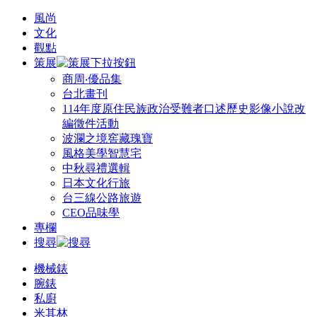
風尚
文化
觀點
策展
商周‧優品集
台北畫刊
114年度原住民族政治受難者口述歷史影像小說改
編徵件活動
波瀾之境窖藏瑰寶
風格美學智慧宅
中秋尋禮選輯
日本文化行旅
台三線公路旅遊
CEO品味學
專欄
搜尋
機械錶
腕錶
私廚
米其林