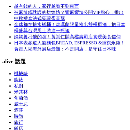
越有錢的人，家裡越看不到東西
被麻辣鍋耽誤的烘焙坊？饗麻饗辣公開VIP點心，推出
中秋禮盒法式菠蘿蛋黃酥
全球都在搶水楢桶！噶瑪蘭限量推出雙桶原酒，把日本
桶藝與台灣風土裝進一瓶酒
媽媽養刁他的嘴！黃崇仁開高檔壽司店實現美食信仰
日本表參道人氣麵包BREAD, ESPRESSO &插旗永康！
負責人揭海外展店最難：不是開店，是守住日本味
alive 話題
機械錶
腕錶
私廚
米其林
葡萄酒
威士忌
酒莊
時尚
旅行
飯店