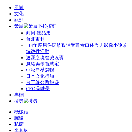
風尚
文化
觀點
策展
商周‧優品集
台北畫刊
114年度原住民族政治受難者口述歷史影像小說改
編徵件活動
波瀾之境窖藏瑰寶
風格美學智慧宅
中秋尋禮選輯
日本文化行旅
台三線公路旅遊
CEO品味學
專欄
搜尋
機械錶
腕錶
私廚
米其林