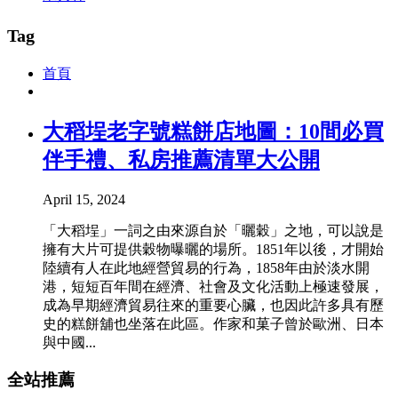
Tag
首頁
大稻埕老字號糕餅店地圖：10間必買
伴手禮、私房推薦清單大公開
April 15, 2024
「大稻埕」一詞之由來源自於「曬穀」之地，可以說是
擁有大片可提供穀物曝曬的場所。1851年以後，才開始
陸續有人在此地經營貿易的行為，1858年由於淡水開
港，短短百年間在經濟、社會及文化活動上極速發展，
成為早期經濟貿易往來的重要心臟，也因此許多具有歷
史的糕餅舖也坐落在此區。作家和菓子曾於歐洲、日本
與中國...
全站推薦