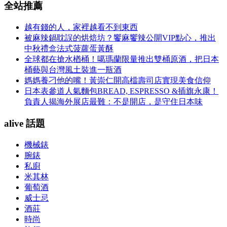
全站推薦
越有錢的人，家裡越看不到東西
被麻辣鍋耽誤的烘焙坊？饗麻饗辣公開VIP點心，推出
中秋禮盒法式菠蘿蛋黃酥
全球都在搶水楢桶！噶瑪蘭限量推出雙桶原酒，把日本
桶藝與台灣風土裝進一瓶酒
媽媽養刁他的嘴！黃崇仁開高檔壽司店實現美食信仰
日本表參道人氣麵包BREAD, ESPRESSO &插旗永康！
負責人揭海外展店最難：不是開店，是守住日本味
alive 話題
機械錶
腕錶
私廚
米其林
葡萄酒
威士忌
酒莊
時尚