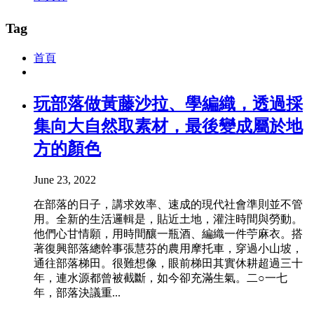
Tag
首頁
玩部落做黃藤沙拉、學編織，透過採
集向大自然取素材，最後變成屬於地
方的顏色
June 23, 2022
在部落的日子，講求效率、速成的現代社會準則並不管
用。全新的生活邏輯是，貼近土地，灌注時間與勞動。
他們心甘情願，用時間釀一瓶酒、編織一件苧麻衣。搭
著復興部落總幹事張慧芬的農用摩托車，穿過小山坡，
通往部落梯田。很難想像，眼前梯田其實休耕超過三十
年，連水源都曾被截斷，如今卻充滿生氣。二○一七
年，部落決議重...