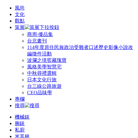
風尚
文化
觀點
策展
商周‧優品集
台北畫刊
114年度原住民族政治受難者口述歷史影像小說改
編徵件活動
波瀾之境窖藏瑰寶
風格美學智慧宅
中秋尋禮選輯
日本文化行旅
台三線公路旅遊
CEO品味學
專欄
搜尋
機械錶
腕錶
私廚
米其林