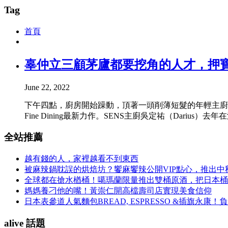
Tag
首頁
辜仲立三顧茅廬都要挖角的人才，押
June 22, 2022
下午四點，廚房開始躁動，頂著一頭削薄短髮的年輕主廚
Fine Dining最新力作。SENS主廚吳定祐（Darius）
全站推薦
越有錢的人，家裡越看不到東西
被麻辣鍋耽誤的烘焙坊？饗麻饗辣公開VIP點心，推出
全球都在搶水楢桶！噶瑪蘭限量推出雙桶原酒，把日本桶
媽媽養刁他的嘴！黃崇仁開高檔壽司店實現美食信仰
日本表參道人氣麵包BREAD, ESPRESSO &插旗
alive 話題