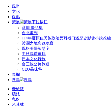
風尚
文化
觀點
策展
商周‧優品集
台北畫刊
114年度原住民族政治受難者口述歷史影像小說改
波瀾之境窖藏瑰寶
風格美學智慧宅
中秋尋禮選輯
日本文化行旅
台三線公路旅遊
CEO品味學
專欄
搜尋
機械錶
腕錶
私廚
米其林