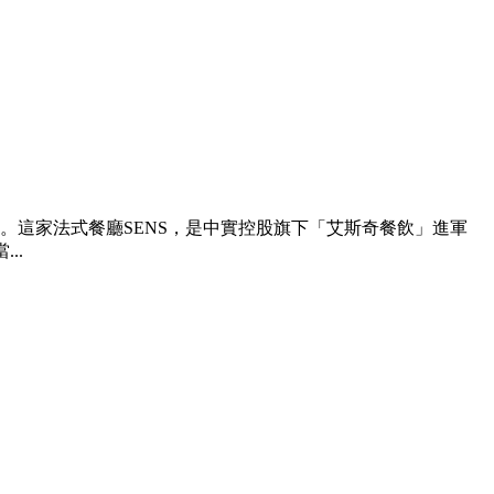
這家法式餐廳SENS，是中實控股旗下「艾斯奇餐飲」進軍
..