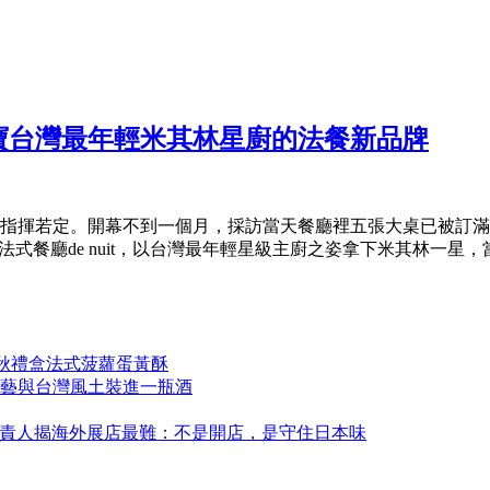
寶台灣最年輕米其林星廚的法餐新品牌
指揮若定。開幕不到一個月，採訪當天餐廳裡五張大桌已被訂滿。
去年在法式餐廳de nuit，以台灣最年輕星級主廚之姿拿下米其林一星，當.
中秋禮盒法式菠蘿蛋黃酥
藝與台灣風土裝進一瓶酒
永康！負責人揭海外展店最難：不是開店，是守住日本味