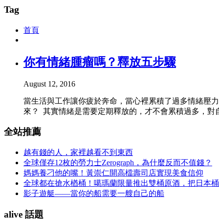
Tag
首頁
你有情緒腫瘤嗎？釋放五步驟
August 12, 2016
當生活與工作讓你疲於奔命，當心裡累積了過多情緒壓力
來？ 其實情緒是需要定期釋放的，才不會累積過多，對自己
全站推薦
越有錢的人，家裡越看不到東西
全球僅存12枚的勞力士Zerograph，為什麼反而不值錢？
媽媽養刁他的嘴！黃崇仁開高檔壽司店實現美食信仰
全球都在搶水楢桶！噶瑪蘭限量推出雙桶原酒，把日本桶
影子遊艇——當你的船需要一艘自己的船
alive 話題