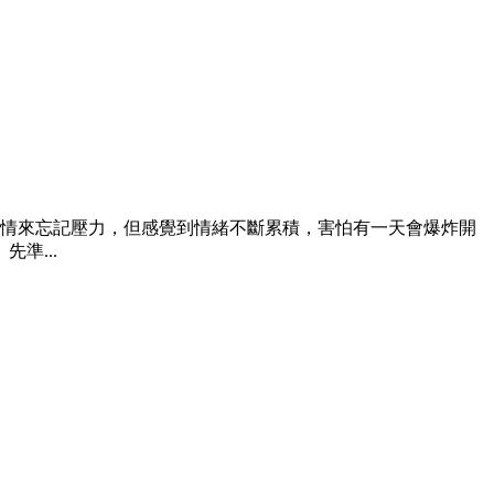
情來忘記壓力，但感覺到情緒不斷累積，害怕有一天會爆炸開
準...