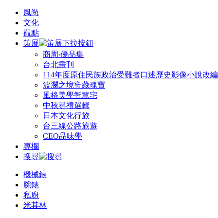
風尚
文化
觀點
策展
商周‧優品集
台北畫刊
114年度原住民族政治受難者口述歷史影像小說改
波瀾之境窖藏瑰寶
風格美學智慧宅
中秋尋禮選輯
日本文化行旅
台三線公路旅遊
CEO品味學
專欄
搜尋
機械錶
腕錶
私廚
米其林