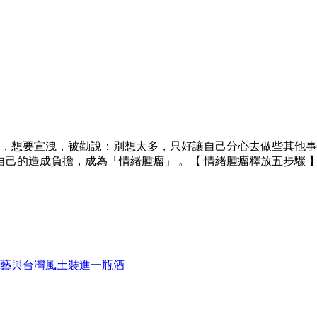
，想要宣洩，被勸說：別想太多，只好讓自己分心去做些其他事
的造成負擔，成為「情緒腫瘤」 。【 情緒腫瘤釋放五步驟 】 先
藝與台灣風土裝進一瓶酒