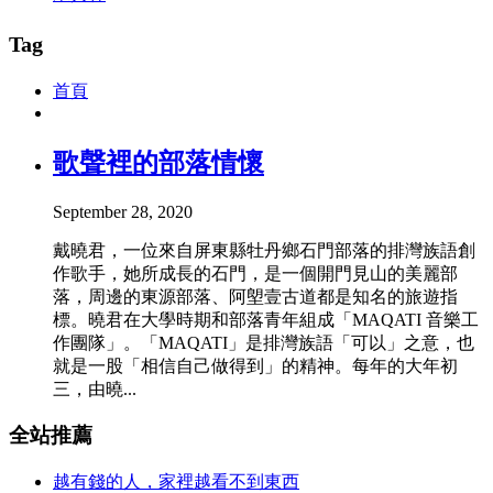
Tag
首頁
歌聲裡的部落情懷
September 28, 2020
戴曉君，一位來自屏東縣牡丹鄉石門部落的排灣族語創
作歌手，她所成長的石門，是一個開門見山的美麗部
落，周邊的東源部落、阿塱壹古道都是知名的旅遊指
標。曉君在大學時期和部落青年組成「MAQATI 音樂工
作團隊」。「MAQATI」是排灣族語「可以」之意，也
就是一股「相信自己做得到」的精神。每年的大年初
三，由曉...
全站推薦
越有錢的人，家裡越看不到東西