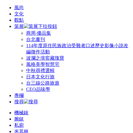
風尚
文化
觀點
策展
商周‧優品集
台北畫刊
114年度原住民族政治受難者口述歷史影像小說改
編徵件活動
波瀾之境窖藏瑰寶
風格美學智慧宅
中秋尋禮選輯
日本文化行旅
台三線公路旅遊
CEO品味學
專欄
搜尋
機械錶
腕錶
私廚
米其林