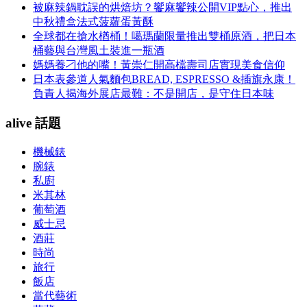
被麻辣鍋耽誤的烘焙坊？饗麻饗辣公開VIP點心，推出
中秋禮盒法式菠蘿蛋黃酥
全球都在搶水楢桶！噶瑪蘭限量推出雙桶原酒，把日本
桶藝與台灣風土裝進一瓶酒
媽媽養刁他的嘴！黃崇仁開高檔壽司店實現美食信仰
日本表參道人氣麵包BREAD, ESPRESSO &插旗永康！
負責人揭海外展店最難：不是開店，是守住日本味
alive 話題
機械錶
腕錶
私廚
米其林
葡萄酒
威士忌
酒莊
時尚
旅行
飯店
當代藝術