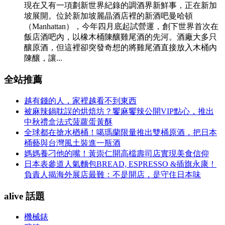
現在又有一項劃新世界紀錄的調酒界新鮮事，正在新加
坡展開。位於新加坡麗晶酒店裡的新酒吧曼哈頓
（Manhattan），今年四月底起試營運，創下世界首次在
飯店酒吧內，以橡木桶陳釀雞尾酒的先河。酒廠大多只
釀原酒，但這裡卻突發奇想的將雞尾酒直接放入木桶內
陳釀，讓...
全站推薦
越有錢的人，家裡越看不到東西
被麻辣鍋耽誤的烘焙坊？饗麻饗辣公開VIP點心，推出
中秋禮盒法式菠蘿蛋黃酥
全球都在搶水楢桶！噶瑪蘭限量推出雙桶原酒，把日本
桶藝與台灣風土裝進一瓶酒
媽媽養刁他的嘴！黃崇仁開高檔壽司店實現美食信仰
日本表參道人氣麵包BREAD, ESPRESSO &插旗永康！
負責人揭海外展店最難：不是開店，是守住日本味
alive 話題
機械錶