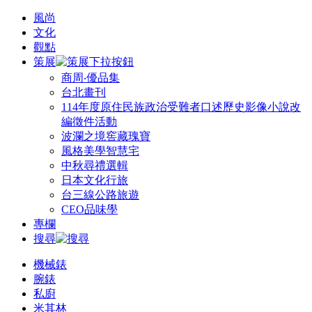
風尚
文化
觀點
策展
商周‧優品集
台北畫刊
114年度原住民族政治受難者口述歷史影像小說改
編徵件活動
波瀾之境窖藏瑰寶
風格美學智慧宅
中秋尋禮選輯
日本文化行旅
台三線公路旅遊
CEO品味學
專欄
搜尋
機械錶
腕錶
私廚
米其林