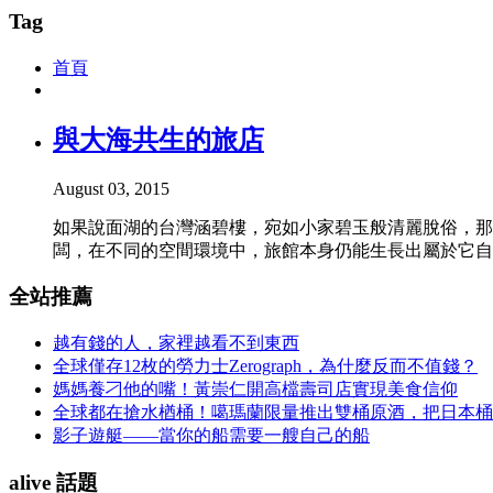
Tag
首頁
與大海共生的旅店
August 03, 2015
如果說面湖的台灣涵碧樓，宛如小家碧玉般清麗脫俗，那
闆，在不同的空間環境中，旅館本身仍能生長出屬於它自
全站推薦
越有錢的人，家裡越看不到東西
全球僅存12枚的勞力士Zerograph，為什麼反而不值錢？
媽媽養刁他的嘴！黃崇仁開高檔壽司店實現美食信仰
全球都在搶水楢桶！噶瑪蘭限量推出雙桶原酒，把日本桶
影子遊艇——當你的船需要一艘自己的船
alive 話題