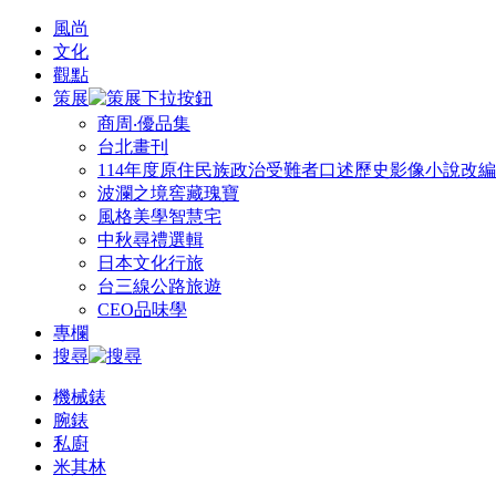
風尚
文化
觀點
策展
商周‧優品集
台北畫刊
114年度原住民族政治受難者口述歷史影像小說改
波瀾之境窖藏瑰寶
風格美學智慧宅
中秋尋禮選輯
日本文化行旅
台三線公路旅遊
CEO品味學
專欄
搜尋
機械錶
腕錶
私廚
米其林