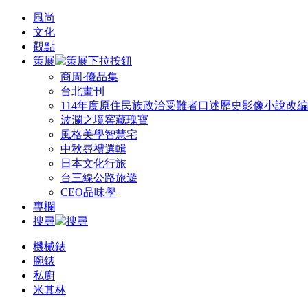
風尚
文化
觀點
策展
商周‧優品集
台北畫刊
114年度原住民族政治受難者口述歷史影像小說改
波瀾之境窖藏瑰寶
風格美學智慧宅
中秋尋禮選輯
日本文化行旅
台三線公路旅遊
CEO品味學
專欄
搜尋
機械錶
腕錶
私廚
米其林