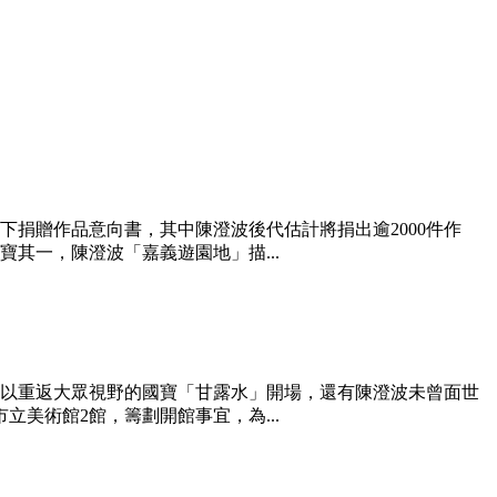
捐贈作品意向書，其中陳澄波後代估計將捐出逾2000件作
其一，陳澄波「嘉義遊園地」描...
以重返大眾視野的國寶「甘露水」開場，還有陳澄波未曾面世
美術館2館，籌劃開館事宜，為...