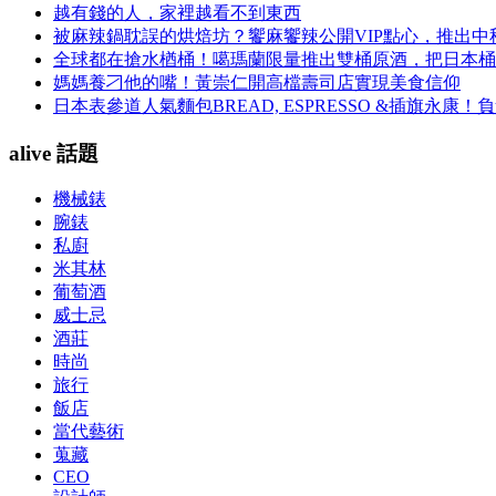
越有錢的人，家裡越看不到東西
被麻辣鍋耽誤的烘焙坊？饗麻饗辣公開VIP點心，推出
全球都在搶水楢桶！噶瑪蘭限量推出雙桶原酒，把日本桶
媽媽養刁他的嘴！黃崇仁開高檔壽司店實現美食信仰
日本表參道人氣麵包BREAD, ESPRESSO &插旗
alive 話題
機械錶
腕錶
私廚
米其林
葡萄酒
威士忌
酒莊
時尚
旅行
飯店
當代藝術
蒐藏
CEO