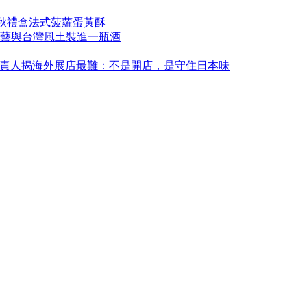
中秋禮盒法式菠蘿蛋黃酥
藝與台灣風土裝進一瓶酒
永康！負責人揭海外展店最難：不是開店，是守住日本味