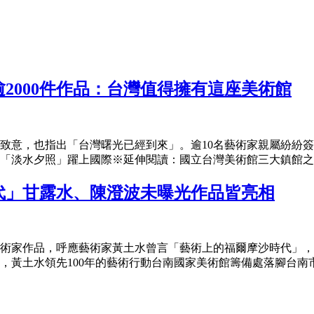
2000件作品：台灣值得擁有這座美術館
致意，也指出「台灣曙光已經到來」。逾10名藝術家親屬紛紛簽下
「淡水夕照」躍上國際※延伸閱讀：國立台灣美術館三大鎮館之寶
代」甘露水、陳澄波未曝光作品皆亮相
術家作品，呼應藝術家黃土水曾言「藝術上的福爾摩沙時代」，
黃土水領先100年的藝術行動台南國家美術館籌備處落腳台南市立